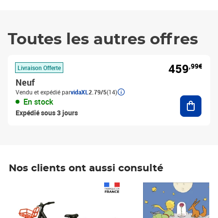
Toutes les autres offres
459
,99€
Livraison Offerte
Neuf
Vendu et expédié par
vidaXL
2.79/5
(14)
Ajouter
En stock
Expédié sous 3 jours
Nos clients ont aussi consulté
Prix 1 490,00€
Prix 7,50€