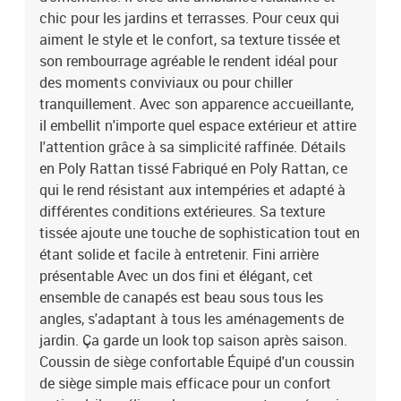
(LxPxH)3 x Siège central :55 x 62 x 85 cm (LxPxH)2 x Canapé avec
chic pour les jardins et terrasses. Pour ceux qui
accoudoir :62 x 62 x 85 cm (LxPxH)1 x Table :55 x 55 x 37 cm
aiment le style et le confort, sa texture tissée et
(LxWxH)EAN: 8721288350084SKU: 3354737Brand: vidaXL
son rembourrage agréable le rendent idéal pour
des moments conviviaux ou pour chiller
tranquillement. Avec son apparence accueillante,
il embellit n'importe quel espace extérieur et attire
l'attention grâce à sa simplicité raffinée. Détails
en Poly Rattan tissé Fabriqué en Poly Rattan, ce
qui le rend résistant aux intempéries et adapté à
différentes conditions extérieures. Sa texture
tissée ajoute une touche de sophistication tout en
étant solide et facile à entretenir. Fini arrière
présentable Avec un dos fini et élégant, cet
ensemble de canapés est beau sous tous les
angles, s'adaptant à tous les aménagements de
jardin. Ça garde un look top saison après saison.
Coussin de siège confortable Équipé d'un coussin
de siège simple mais efficace pour un confort