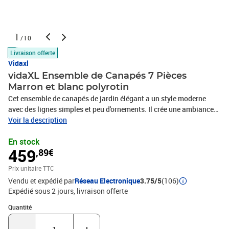
1
/10
Livraison offerte
Vidaxl
vidaXL Ensemble de Canapés 7 Pièces
Marron et blanc polyrotin
Cet ensemble de canapés de jardin élégant a un style moderne
avec des lignes simples et peu d'ornements. Il crée une ambiance
relaxante et chic pour les jardins et terrasses. Pour ceux qui
Voir la description
aiment le style et le confort, sa texture tissée et son rembourrage
En stock
agréable le rendent idéal pour des moments conviviaux ou pour
459
,89€
chiller tranquillement. Avec son apparence accueillante, il embellit
n'importe quel espace extérieur et attire l'attention grâce à sa
Prix unitaire TTC
simplicité raffinée. Détails en Poly Rattan tissé Fabriqué en Poly
Vendu et expédié par
Réseau Electronique
3.75/5
(106)
Rattan, ce qui le rend résistant aux intempéries et adapté à
Expédié sous 2 jours
livraison offerte
différentes conditions extérieures. Sa texture tissée ajoute une
touche de sophistication tout en étant solide et facile à entretenir.
Quantité : 1
Quantité
Fini arrière présentable Avec un dos fini et élégant, cet ensemble
de canapés est beau sous tous les angles, s'adaptant à tous les