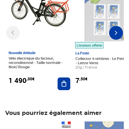
Livraison offerte
Nouvelle Attitude
La Poste
Vélo électrique du facteur,
Collector 4 timbres - Le Petit P
reconditionné - Taille normale -
- Lettre Verte
Noir/ Rouge
20g / France
1 490
7
,00€
,50€
Ajouter au panier
Vous pourriez également aimer
Prix 1 490,00€
Prix 7,50€