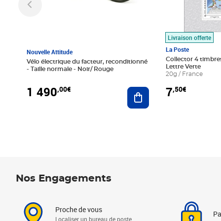
Livraison offerte
La Poste
Nouvelle Attitude
Collector 4 timbres
Vélo électrique du facteur, reconditionné
Lettre Verte
- Taille normale - Noir/ Rouge
20g / France
1 490
7
,00€
,50€
Ajouter au panier
Nos Engagements
Proche de vous
Pa
Localiser un bureau de poste