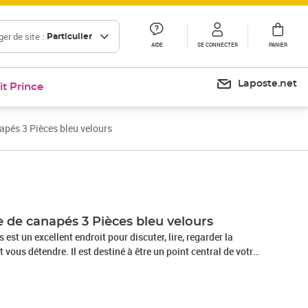
er de site :
Particulier
AIDE
SE CONNECTER
PANIER
Laposte.net
it Prince
pés 3 Pièces bleu velours
Prix 555,99€
 de canapés 3 Pièces bleu velours
st un excellent endroit pour discuter, lire, regarder la
vous détendre. Il est destiné à être un point central de votre
e velours est un tissu doux et confortable, agréable au
e et stable : la structure en contreplaqué et en métal du
 et stabilité.Expérience d'assise confortable : le canapé est