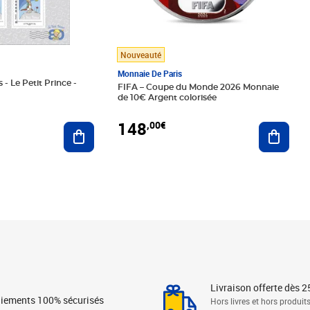
Nouveauté
Monnaie De Paris
 - Le Petit Prince -
FIFA – Coupe du Monde 2026 Monnaie
de 10€ Argent colorisée
148
,00€
Ajouter au panier
Ajoute
Livraison offerte dès 2
iements 100% sécurisés
Hors livres et hors produit