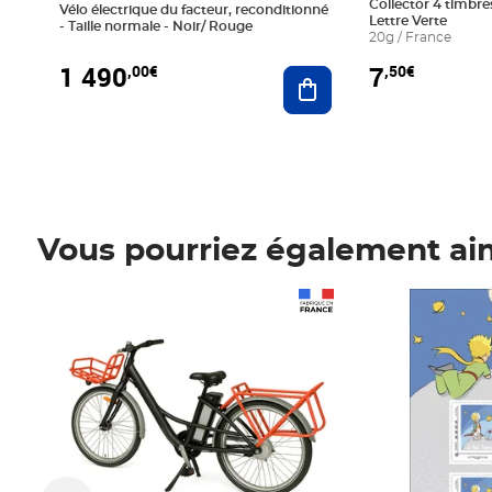
Collector 4 timbres
Vélo électrique du facteur, reconditionné
Lettre Verte
- Taille normale - Noir/ Rouge
20g / France
1 490
7
,00€
,50€
Ajouter au panier
Vous pourriez également ai
Prix 1 490,00€
Prix 7,50€