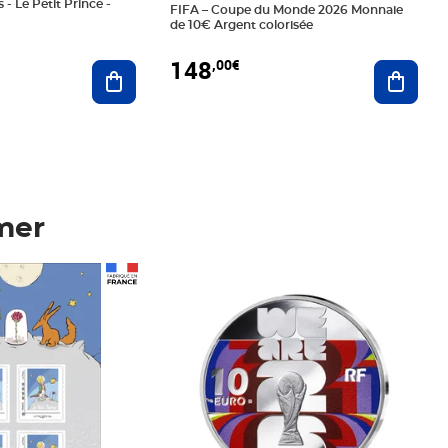
 - Le Petit Prince -
FIFA – Coupe du Monde 2026 Monnaie
de 10€ Argent colorisée
148
,00€
Ajouter au panier
Ajoute
mer
Prix 148,00€