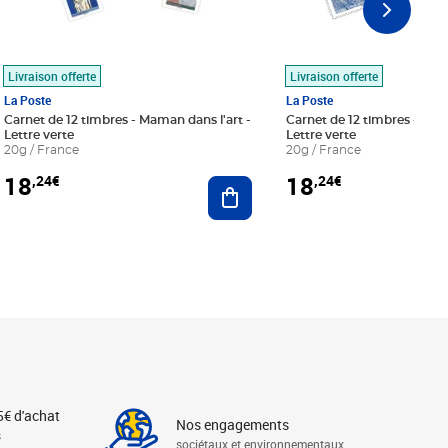
Livraison offerte
Livraison offerte
La Poste
La Poste
Carnet de 12 timbres - Maman dans l'art -
Carnet de 12 timbres - Le bl
Lettre verte
Lettre verte
20g / France
20g / France
18
18
,24€
,24€
r au panier
Ajouter au panier
5€ d'achat
Nos engagements
s
sociétaux et environnementaux