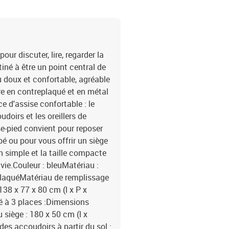
ur discuter, lire, regarder la
iné à être un point central de
u doux et confortable, agréable
ure en contreplaqué et en métal
e d'assise confortable : le
doirs et les oreillers de
se-pied convient pour reposer
é ou pour vous offrir un siège
n simple et la taille compacte
vie.Couleur : bleuMatériau :
eplaquéMatériau de remplissage
38 x 77 x 80 cm (l x P x
é à 3 places :Dimensions
 siège : 180 x 50 cm (l x
des accoudoirs à partir du sol :