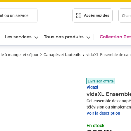
t ou un service ....
Chang
Accès rapides
Les services
Tous nos produits
Collection Pet
le à manger et séjour
Canapés et fauteuils
vidaXL Ensemble de cana
Prix 555,89€
Livraison offerte
Vidaxl
vidaXL Ensemble
Cet ensemble de canapés e
télévision ou simplement 
maison. Velours doux : l
Voir la description
toucher.Structure robust
En stock
canapé assure robustesse