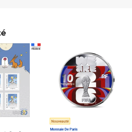
té
Prix 148,00€
Nouveauté
Monnaie De Paris