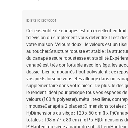
ID 8721012070004
Cet ensemble de canapés est un excellent endroit po
télévision ou simplement vous détendre. Il est dest
votre maison. Velours doux : le velours est un tiss
au toucher.Structure robuste et stable : la struct
du canapé assure robustesse et stabilité.Expérienc
canapé est très confortable avec le siège, les accou
dossier bien rembourrés.Pouf polyvalent : ce repo
vos pieds lorsque vous êtes allongé dans un canap
supplémentaire dans votre pièce. De plus, le desig
le rendent idéal pour presque tous vos espaces de 
velours (100 % polyester), métal, textilène, contr
: mousseCanapé à 2 places :Dimensions totales : 1
H)Dimensions du siège : 120 x 50 cm (l x P)Canap
totales : 198 x 77 x 80 cm (l x P x H)Dimensions du
P)Hauteur du siège à partir du sol : 41 cmHauteur 