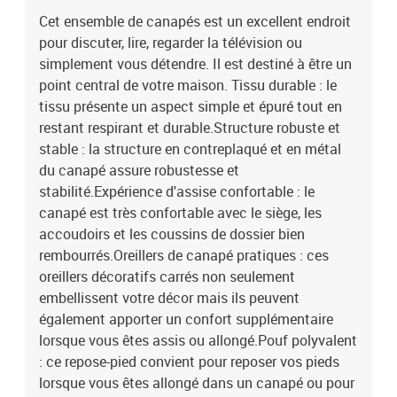
convient pour reposer vos pieds lorsque vous êtes allongé dans un
Cet ensemble de canapés est un excellent endroit
canapé ou pour vous offrir un siège supplémentaire dans votre
pour discuter, lire, regarder la télévision ou
pièce. De plus, le design simple et la taille compacte le rendent
idéal pour presque tous vos espaces de vie.Couleur : rouge
simplement vous détendre. Il est destiné à être un
bordeauxMatériau : tissu (100 % polyester), métal, textilène,
point central de votre maison. Tissu durable : le
contreplaquéMatériau de remplissage : mousseMatériau de
tissu présente un aspect simple et épuré tout en
rembourrage de l'oreiller : coton PP (polypropylène)Repose-pied
restant respirant et durable.Structure robuste et
:Dimensions totales : 70 x 55 x 41 cm (l x P x H)Canapé à 2 places
stable : la structure en contreplaqué et en métal
(120 cm) :Dimensions totales : 138 x 77 x 80 cm (l x P x H)Largeur
du canapé assure robustesse et
du siège : 120 cmProfondeur du siège : 50 cmCanapé à 2 places
stabilité.Expérience d'assise confortable : le
(140 cm) :Dimensions totales : 158 x 77 x 80 cm (l x P x H)Largeur
du siège : 140 cmProfondeur du siège : 50 cmHauteur du siège à
canapé est très confortable avec le siège, les
partir du sol : 41 cmHauteur des accoudoirs à partir du sol : 60
accoudoirs et les coussins de dossier bien
cmTaille du coussin (chacun) : 40 x 40 cm (L x l)L'assemblage est
rembourrés.Oreillers de canapé pratiques : ces
requisLa livraison contient :2 x canapé à 2 places1 x repose-pied4
oreillers décoratifs carrés non seulement
x oreiller4 x coussin
embellissent votre décor mais ils peuvent
également apporter un confort supplémentaire
lorsque vous êtes assis ou allongé.Pouf polyvalent
: ce repose-pied convient pour reposer vos pieds
lorsque vous êtes allongé dans un canapé ou pour