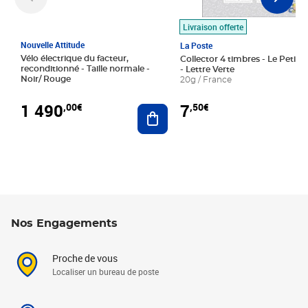
Livraison offerte
Nouvelle Attitude
La Poste
Vélo électrique du facteur,
Collector 4 timbres - Le Petit P
reconditionné - Taille normale -
- Lettre Verte
Noir/ Rouge
20g / France
1 490
7
,00€
,50€
Ajouter au panier
Nos Engagements
Proche de vous
Localiser un bureau de poste