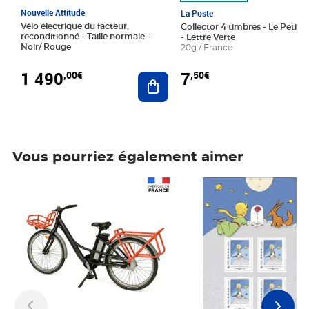
Nouvelle Attitude
La Poste
Vélo électrique du facteur,
Collector 4 timbres - Le Petit P
reconditionné - Taille normale -
- Lettre Verte
Noir/ Rouge
20g / France
1 490
7
,00€
,50€
Ajouter au panier
Vous pourriez également aimer
Prix 1 490,00€
Prix 7,50€