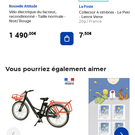
Nouvelle Attitude
La Poste
Vélo électrique du facteur,
Collector 4 timbres - Le Petit P
reconditionné - Taille normale -
- Lettre Verte
Noir/ Rouge
20g / France
1 490
7
,00€
,50€
Ajouter au panier
Vous pourriez également aimer
Prix 1 490,00€
Prix 7,50€