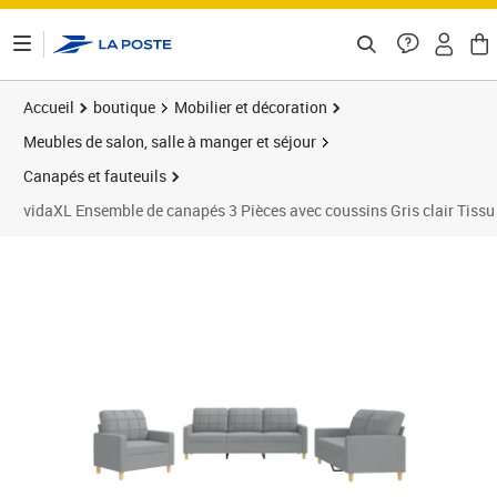
ontenu de la page
Accueil
boutique
Mobilier et décoration
Meubles de salon, salle à manger et séjour
Canapés et fauteuils
vidaXL Ensemble de canapés 3 Pièces avec coussins Gris clair Tissu
Prix barré 580,99 €
Prix 503,45€
Prix 5