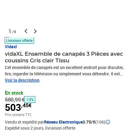
1
/9
Livraison offerte
Vidaxl
vidaXL Ensemble de canapés 3 Pièces avec
coussins Gris clair Tissu
Cet ensemble de canapés est un excellent endroit pour discuter,
lire, regarder la télévision ou simplement vous détendre. Il est
destiné à être un point central de votre maison. Tissu durable : le
Voir la description
tissu présente un aspect simple et épuré tout en restant respirant
En stock
et durable.Structure robuste et stable : la structure en
580,99 €
contreplaqué et en métal du canapé assure robustesse et
-13%
503
,45€
stabilité.Expérience d'assise confortable : le canapé est très
confortable avec le siège, les accoudoirs et les oreillers de dossier
Prix unitaire TTC
bien rembourrés.Design accrocheur : doté d'un design simple mais
Vendu et expédié par
Réseau Electronique
3.75/5
(106)
moderne, ce siège de salon est destiné à attirer l'attention dans
Expédié sous 2 jours
livraison offerte
votre pièce.Couleur : gris clairMatériau : tissu (100 % polyester),