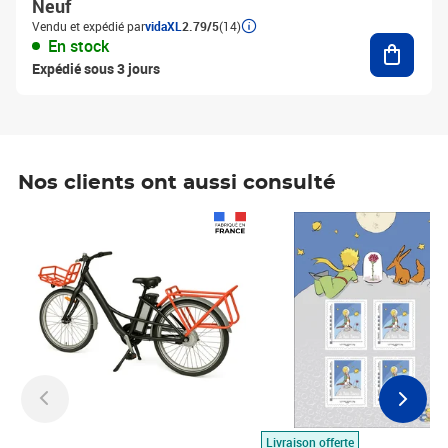
Neuf
Vendu et expédié par
vidaXL
2.79/5
(14)
Ajouter
En stock
Expédié sous 3 jours
Nos clients ont aussi consulté
Prix 1 490,00€
Prix 7,50€
Livraison offerte