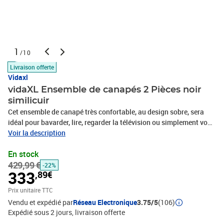
1
/10
Livraison offerte
Vidaxl
vidaXL Ensemble de canapés 2 Pièces noir
similicuir
Cet ensemble de canapé très confortable, au design sobre, sera
idéal pour bavarder, lire, regarder la télévision ou simplement vous
détendre. L'ensemble de canapé est capitonné en similicuir doux et
Voir la description
rembourré avec de la mousse pour plus de confort. Avec un cadre
En stock
en bois massif, le canapé est stable et durable. La livraison inclut
429,99 €
un fauteuil et un canapé à 3 places.Couleur : NoirMatériau : cadre
-22%
333
,89€
en bois + tapisserie en similicuirFauteuil :Dimensions : 64,5 x 67 x
73,5 cm (l x P x H)Largeur du siège : 53 cmProfondeur du siège : 48
Prix unitaire TTC
cmHauteur du siège à partir du sol : 37 cmHauteur des accoudoirs
Vendu et expédié par
Réseau Electronique
3.75/5
(106)
à partir du sol : 51 cmCanapé à 3 places :Dimensions : 158 x 67 x
Expédié sous 2 jours
livraison offerte
73,5 cm (l x P x H)Largeur du siège : 146 cmProfondeur du siège :