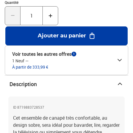
Quantité : 1
48 cmHauteur du siège à partir du sol : 37 cmHauteur des
Quantité
accoudoirs à partir du sol : 51 cmAssemblage facileLa livraison
comprend 1 fauteuil et 1 canapé à 3 placesMatériel: Polyester:
100%
Ajouter au panier
Voir toutes les autres offres
1
1 Neuf
—
À partir de 333,99 €
Description
ID 8719883728537
Cet ensemble de canapé très confortable, au
design sobre, sera idéal pour bavarder, lire, regarder
la télévision ou simplement vous détendre.