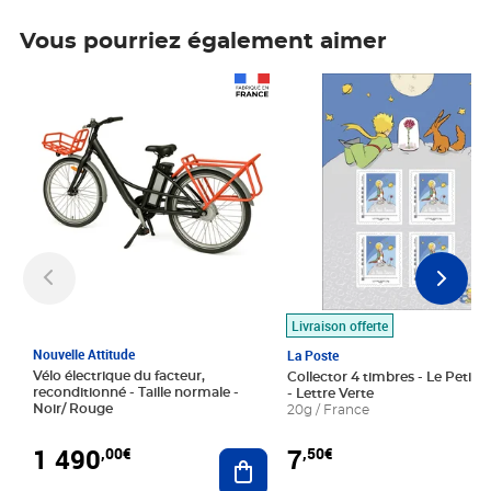
Vous pourriez également aimer
Prix 1 490,00€
Prix 7,50€
Livraison offerte
Nouvelle Attitude
La Poste
Vélo électrique du facteur,
Collector 4 timbres - Le Petit P
reconditionné - Taille normale -
- Lettre Verte
Noir/ Rouge
20g / France
1 490
7
,00€
,50€
Ajouter au panier