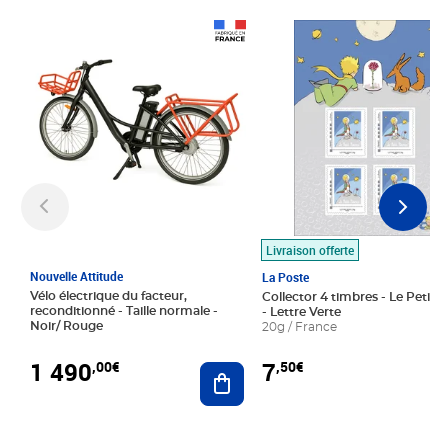
Prix 1 490,00€
Prix 7,50€
Livraison offerte
Nouvelle Attitude
La Poste
Vélo électrique du facteur,
Collector 4 timbres - Le Petit P
reconditionné - Taille normale -
- Lettre Verte
Noir/ Rouge
20g / France
1 490
7
,00€
,50€
Ajouter au panier