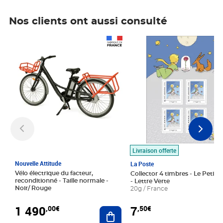
Nos clients ont aussi consulté
Prix 1 490,00€
Prix 7,50€
Livraison offerte
Nouvelle Attitude
La Poste
Vélo électrique du facteur,
Collector 4 timbres - Le Petit P
reconditionné - Taille normale -
- Lettre Verte
Noir/ Rouge
20g / France
1 490
7
,00€
,50€
Ajouter au panier