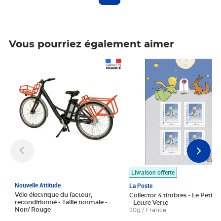
Vous pourriez également aimer
Prix 1 490,00€
Prix 7,50€
Livraison offerte
Nouvelle Attitude
La Poste
Vélo électrique du facteur,
Collector 4 timbres - Le Petit P
reconditionné - Taille normale -
- Lettre Verte
Noir/ Rouge
20g / France