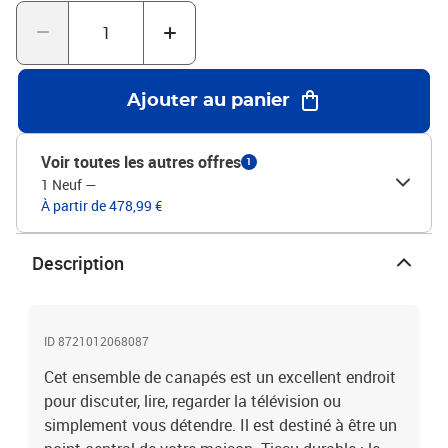
(l x P x H) Largeur du siège : 120 cm Profondeur du siège : 50 cm
Canapé à 3 places : Dimensions totales : 198 x 77 x 80 cm (l x P x
H) Largeur du siège : 180 cm Profondeur du siège : 50 cm Hauteur
du siège à partir du sol : 41 cm Hauteur des accoudoirs à partir du
sol : 64 cm L'assemblage est requis La livraison contient :1 x
Ajouter au panier
canapé à 2 places 1 x canapé à 3 places 5 x coussin
Voir toutes les autres offres
1
1 Neuf
—
À partir de 478,99 €
Description
ID 8721012068087
Cet ensemble de canapés est un excellent endroit
pour discuter, lire, regarder la télévision ou
simplement vous détendre. Il est destiné à être un