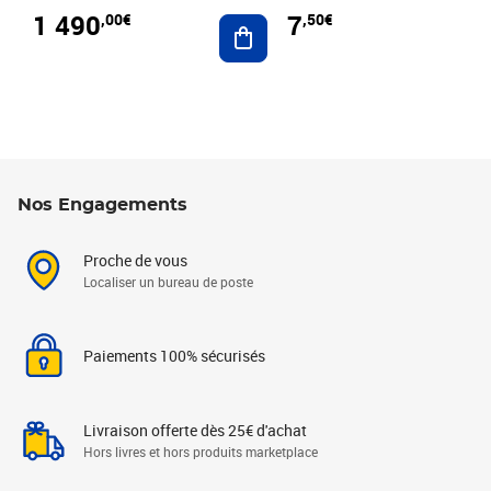
1 490
7
,00€
,50€
Ajouter au panier
Nos Engagements
Proche de vous
Localiser un bureau de poste
Paiements 100% sécurisés
Livraison offerte dès 25€ d'achat
Hors livres et hors produits marketplace