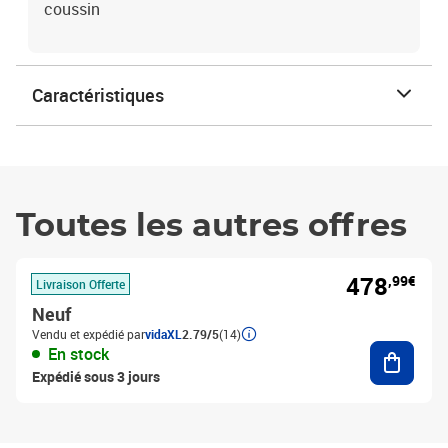
coussin
Caractéristiques
Toutes les autres offres
478
,99€
Livraison Offerte
Neuf
Vendu et expédié par
vidaXL
2.79/5
(14)
Ajouter
En stock
Expédié sous 3 jours