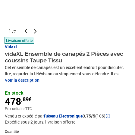
1
/7
Livraison offerte
Vidaxl
vidaXL Ensemble de canapés 2 Pièces avec
coussins Taupe Tissu
Cet ensemble de canapés est un excellent endroit pour discuter,
lire, regarder la télévision ou simplement vous détendre. Il est
destiné à être un point central de votre maison. Tissu durable : le
Voir la description
tissu présente un aspect simple et épuré tout en restant respirant
En stock
et durable.Structure robuste et stable : la structure en
478
,89€
contreplaqué et en métal du canapé assure robustesse et stabilité.
Expérience d'assise confortable : le canapé est très confortable
Prix unitaire TTC
avec le siège, les accoudoirs et les oreillers de dossier bien
Vendu et expédié par
Réseau Electronique
3.75/5
(106)
rembourrés. Couleur : taupe Matériau : tissu (100 % polyester),
Expédié sous 2 jours
livraison offerte
métal, textilène, contreplaqué Matériau de remplissage :
mousseCanapé à 2 places : Dimensions totales : 138 x 77 x 80 cm
Quantité : 1
Quantité