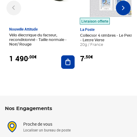
Livraison offerte
Nouvelle Attitude
La Poste
Vélo électrique du facteur,
Collector 4 timbres - Le Petit P
reconditionné - Taille normale -
- Lettre Verte
Noir/ Rouge
20g / France
1 490
7
,00€
,50€
Ajouter au panier
Nos Engagements
Proche de vous
Localiser un bureau de poste