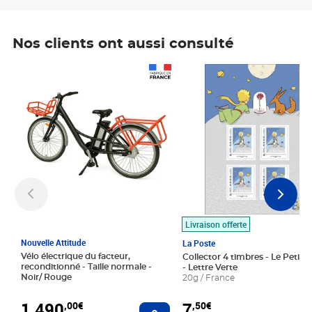
Nos clients ont aussi consulté
Prix 1 490,00€
Prix 7,50€
Livraison offerte
Nouvelle Attitude
La Poste
Vélo électrique du facteur,
Collector 4 timbres - Le Petit P
reconditionné - Taille normale -
- Lettre Verte
Noir/ Rouge
20g / France
1 490
7
,00€
,50€
Ajouter au panier