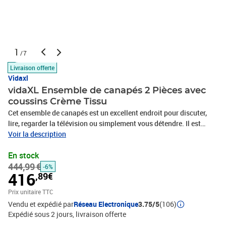
1
/7
Livraison offerte
Vidaxl
vidaXL Ensemble de canapés 2 Pièces avec
coussins Crème Tissu
Cet ensemble de canapés est un excellent endroit pour discuter,
lire, regarder la télévision ou simplement vous détendre. Il est
destiné à être un point central de votre maison. Tissu durable : le
Voir la description
tissu présente un aspect simple et épuré tout en restant respirant
En stock
et durable.Structure robuste et stable : la structure en
444,99 €
contreplaqué et en métal du canapé assure robustesse et stabilité.
-6%
416
,89€
Expérience d'assise confortable : le canapé est très confortable
avec le siège, les accoudoirs et les oreillers de dossier bien
Prix unitaire TTC
rembourrés. Couleur : Crème Matériau : tissu (100 % polyester),
Vendu et expédié par
Réseau Electronique
3.75/5
(106)
métal, textilène, contreplaqué Matériau de remplissage :
Expédié sous 2 jours
livraison offerte
mousseCanapé à 2 places : Dimensions totales : 138 x 77 x 80 cm