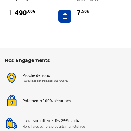
1 490
7
,00€
,50€
Ajouter au panier
Nos Engagements
Proche de vous
Localiser un bureau de poste
Paiements 100% sécurisés
Livraison offerte dès 25€ d'achat
Hors livres et hors produits marketplace