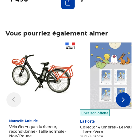
Vous pourriez également aimer
Prix 1 490,00€
Prix 7,50€
Livraison offerte
Nouvelle Attitude
La Poste
Vélo électrique du facteur,
Collector 4 timbres - Le Petit P
reconditionné - Taille normale -
- Lettre Verte
Noir/ Rouge
20g / France