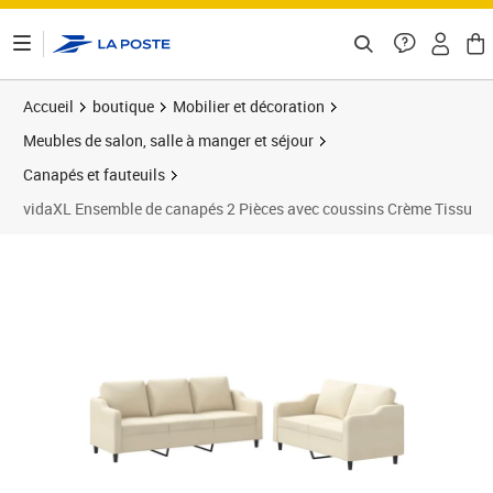
ontenu de la page
Accueil
boutique
Mobilier et décoration
Meubles de salon, salle à manger et séjour
Canapés et fauteuils
vidaXL Ensemble de canapés 2 Pièces avec coussins Crème Tissu
Prix barré 444,99 €
Prix 416,89€
Prix 4