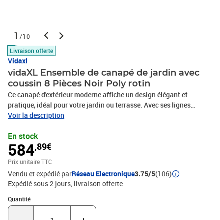
1
/10
Livraison offerte
Vidaxl
vidaXL Ensemble de canapé de jardin avec
coussin 8 Pièces Noir Poly rotin
Ce canapé d'extérieur moderne affiche un design élégant et
pratique, idéal pour votre jardin ou terrasse. Avec ses lignes
épurées et son style minimaliste, il combine l'élégance et la
Voir la description
fonctionnalité pour un coin sympa les après-midis ensoleillés ou
En stock
les soirées cosy. Imaginez un espace relaxant où accueillir vos
584
,89€
amis ou vous plonger dans votre bouquin préféré au beau milieu
de la nature. Son agencement adaptable vous laisse jouer avec les
Prix unitaire TTC
configurations pour coller à n'importe quel espace extérieur, tout
Vendu et expédié par
Réseau Electronique
3.75/5
(106)
en garantissant confort et style. Matériaux : Le canapé est fait
Expédié sous 2 jours
livraison offerte
d'un mélange de poly rattan et de bois d'acacia solide, alliant
esthétique et fonctionnalité. Le poly rattan est super résistant
Quantité : 1
Quantité
pour l'extérieur, protégeant des UV et du mauvais temps, tandis
que le bois d'acacia offre une touche naturelle qui s'intègre