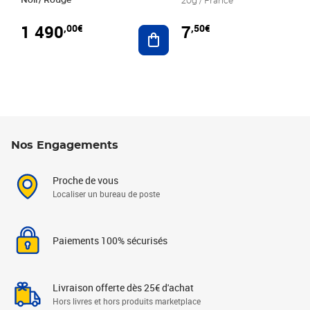
20g / France
1 490
7
,00€
,50€
Ajouter au panier
Nos Engagements
Proche de vous
Localiser un bureau de poste
Paiements 100% sécurisés
Livraison offerte dès 25€ d'achat
Hors livres et hors produits marketplace