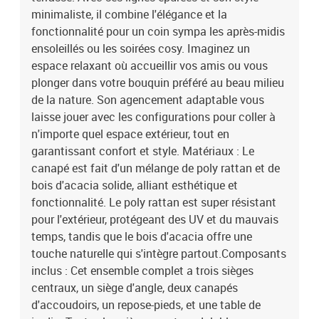
cmCapacité: 7ModulairePieds réglablesIdéal pour se détendre
minimaliste, il combine l'élégance et la
dehorsCoussin d'extérieurFermeture éclairAssemblage requis:
fonctionnalité pour un coin sympa les après-midis
OuiContenant de la livraison:3 x Siège central avec fonction de
ensoleillés ou les soirées cosy. Imaginez un
rangement et un sac résistant à l'eau1 x Siège d'angle avec
espace relaxant où accueillir vos amis ou vous
fonction de rangement et un sac résistant à l'eau2 x Canapés avec
plonger dans votre bouquin préféré au beau milieu
fonction de rangement et un sac résistant à l'eau1 x Repose-pieds
avec fonction de rangement1 x Table de jardinEAN:
de la nature. Son agencement adaptable vous
8721288409393SKU: 3360820Brand: vidaXL
laisse jouer avec les configurations pour coller à
n'importe quel espace extérieur, tout en
garantissant confort et style. Matériaux : Le
canapé est fait d'un mélange de poly rattan et de
bois d'acacia solide, alliant esthétique et
fonctionnalité. Le poly rattan est super résistant
pour l'extérieur, protégeant des UV et du mauvais
temps, tandis que le bois d'acacia offre une
touche naturelle qui s'intègre partout.Composants
inclus : Cet ensemble complet a trois sièges
centraux, un siège d'angle, deux canapés
d'accoudoirs, un repose-pieds, et une table de