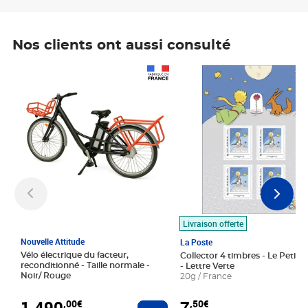
Nos clients ont aussi consulté
Prix 1 490,00€
Prix 7,50€
Livraison offerte
Nouvelle Attitude
La Poste
Vélo électrique du facteur,
Collector 4 timbres - Le Petit P
reconditionné - Taille normale -
- Lettre Verte
Noir/ Rouge
20g / France
1 490
7
,00€
,50€
Ajouter au panier