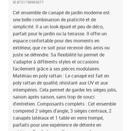
ID 8721158965677
intempéries, ce qui rend le déplacement et l'entretien faciles. Les
matériaux offrent aussi une bonne protection contre le soleil,
Cet ensemble de canapé de jardin moderne est
gardant le mobilier chic. Polyvalence extérieure : Idéal pour les
une belle combinaison de praticité et de
terrasses et jardins, cet ensemble améliore n'importe quel espace
simplicité. Il a un look épuré et peu de déco,
extérieur avec ses qualités pratiques et esthétiques. Sa conception
parfait pour le jardin ou la terrasse. Il offre un
modulaire facilite l’adaptation, que ce soit pour recevoir ou pour le
espace confortable pour des moments en
calme. Entretien facile : Un simple coup d'éponge pour nettoyer, et
extérieur, que ce soit pour recevoir des amis ou
la surface en verre du table rend le nettoyage rapide. Les coussins
juste se détendre. Sa flexibilité lui permet de
ont une fermeture éclair pour un entretien facile. Couleur:
BeigeMatériau: PolyrotinDurableModulaireLégerMatériaux
s'adapter à différents styles et occasions
résistants aux UVAvec un sac résistant à l'eau pour ranger les
facilement grâce à ses pièces modulaires.
objetsRésistant aux intempériesSiègesLargeur d'assise: 55
Matériau en poly rattan : Le canapé est fait en
cmProfondeur de siège: 55 cmPoids maximal: 770 kgCapacité:
poly rattan de qualité, résistant aux UV et aux
3DurableModulaireLégerMatériaux résistants aux UVAvec un sac
intempéries. Cela permet de garder les sièges jolis,
résistant à l'eau pour ranger les objetsRésistant aux
saison après saison, sans trop de souci
intempériesCoussin de siègeFermeture éclairAssemblage requis:
d'entretien. Composants complets : Cet ensemble
OuiContenant de la livraison:2 x siège d'angle :62 x 62 x 69 cm
(LxWxH)3 x siège central :55 x 62 x 69 cm (LxWxH)2 x canapé
comprend 2 sièges d'angle, 3 sièges centraux, 2
latéral :184 x 62 x 69 cm (LxWxH)1 x table :55 x 55 x 37 cm
canapés latéraux et 1 table en verre trempé,
(LxWxH)EAN: 8721158965677SKU: 3346981Brand: vidaXL
parfaits pour une expérience de détente en