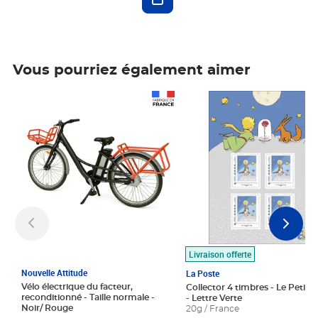
Vous pourriez également aimer
Prix 1 490,00€
Prix 7,50€
Livraison offerte
Nouvelle Attitude
La Poste
Vélo électrique du facteur,
Collector 4 timbres - Le Petit P
reconditionné - Taille normale -
- Lettre Verte
Noir/ Rouge
20g / France