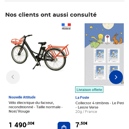
Nos clients ont aussi consulté
Prix 1 490,00€
Prix 7,50€
Livraison offerte
Nouvelle Attitude
La Poste
Vélo électrique du facteur,
Collector 4 timbres - Le Petit P
reconditionné - Taille normale -
- Lettre Verte
Noir/ Rouge
20g / France
1 490
7
,00€
,50€
Ajouter au panier