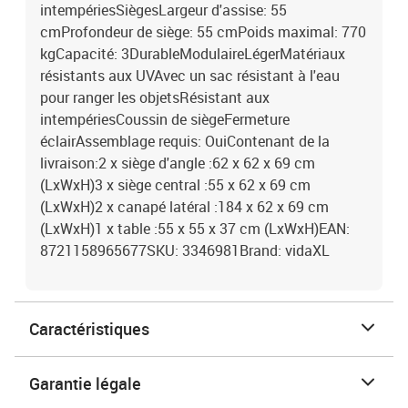
intempériesSiègesLargeur d'assise: 55
cmProfondeur de siège: 55 cmPoids maximal: 770
kgCapacité: 3DurableModulaireLégerMatériaux
résistants aux UVAvec un sac résistant à l'eau
pour ranger les objetsRésistant aux
intempériesCoussin de siègeFermeture
éclairAssemblage requis: OuiContenant de la
livraison:2 x siège d'angle :62 x 62 x 69 cm
(LxWxH)3 x siège central :55 x 62 x 69 cm
(LxWxH)2 x canapé latéral :184 x 62 x 69 cm
(LxWxH)1 x table :55 x 55 x 37 cm (LxWxH)EAN:
8721158965677SKU: 3346981Brand: vidaXL
Caractéristiques
Garantie légale