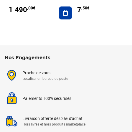
1 490
7
,00€
,50€
Ajouter au panier
Nos Engagements
Proche de vous
Localiser un bureau de poste
Paiements 100% sécurisés
Livraison offerte dès 25€ d'achat
Hors livres et hors produits marketplace