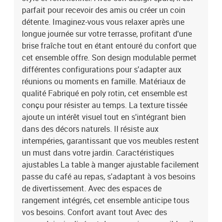
siègeFermeture éclairAssemblage requis: OuiContenant de la
parfait pour recevoir des amis ou créer un coin
livraison:1 x siège d'angle :62 x 62 x 69 cm (LxWxH)3 x siège
détente. Imaginez-vous vous relaxer après une
central :62 x 55 x 69 cm (LxWxH)2 x canapé avec accoudoirs :62 x
longue journée sur votre terrasse, profitant d'une
55 x 69 cm (LxWxH)1 x repose-pieds :55 x 55 x 37 cm (LxWxH)1 x
brise fraîche tout en étant entouré du confort que
table :55 x 55 x 37 cm (LxWxH)7 x coussin de siège :55 x 55 cm
cet ensemble offre. Son design modulable permet
(LxW)7 x coussin de dos :55 x 55 cm (LxW)EAN:
8721158950338SKU: 3345447Brand: vidaXL
différentes configurations pour s'adapter aux
réunions ou moments en famille. Matériaux de
qualité Fabriqué en poly rotin, cet ensemble est
conçu pour résister au temps. La texture tissée
ajoute un intérêt visuel tout en s'intégrant bien
dans des décors naturels. Il résiste aux
intempéries, garantissant que vos meubles restent
un must dans votre jardin. Caractéristiques
ajustables La table à manger ajustable facilement
passe du café au repas, s'adaptant à vos besoins
de divertissement. Avec des espaces de
rangement intégrés, cet ensemble anticipe tous
vos besoins. Confort avant tout Avec des