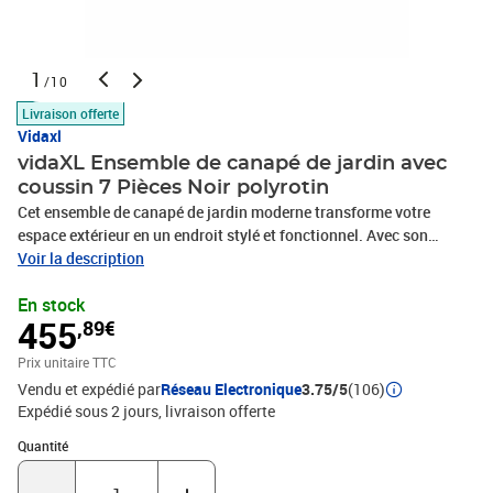
1
/10
Livraison offerte
Vidaxl
vidaXL Ensemble de canapé de jardin avec
coussin 7 Pièces Noir polyrotin
Cet ensemble de canapé de jardin moderne transforme votre
espace extérieur en un endroit stylé et fonctionnel. Avec son
design épuré, il est parfait pour recevoir des amis ou créer un coin
Voir la description
détente. Imaginez-vous vous relaxer après une longue journée sur
En stock
votre terrasse, profitant d'une brise fraîche tout en étant entouré
455
,89€
du confort que cet ensemble offre. Son design modulable permet
différentes configurations pour s'adapter aux réunions ou
Prix unitaire TTC
moments en famille. Matériaux de qualité Fabriqué en poly rotin,
Vendu et expédié par
Réseau Electronique
3.75/5
(106)
cet ensemble est conçu pour résister au temps. La texture tissée
Expédié sous 2 jours
livraison offerte
ajoute un intérêt visuel tout en s'intégrant bien dans des décors
naturels. Il résiste aux intempéries, garantissant que vos meubles
Quantité : 1
Quantité
restent un must dans votre jardin. Caractéristiques ajustables La
table à manger ajustable facilement passe du café au repas,