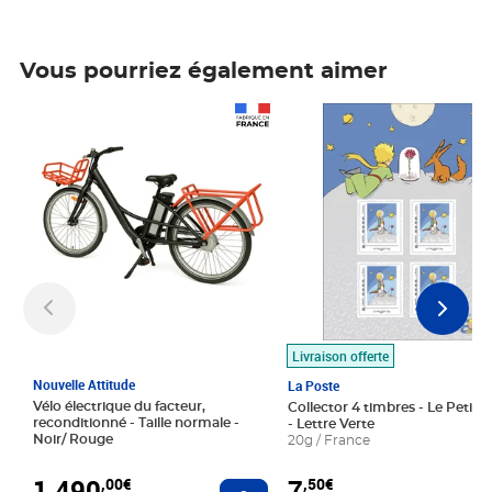
Vous pourriez également aimer
Prix 1 490,00€
Prix 7,50€
Livraison offerte
Nouvelle Attitude
La Poste
Vélo électrique du facteur,
Collector 4 timbres - Le Petit P
reconditionné - Taille normale -
- Lettre Verte
Noir/ Rouge
20g / France
1 490
7
,00€
,50€
Ajouter au panier