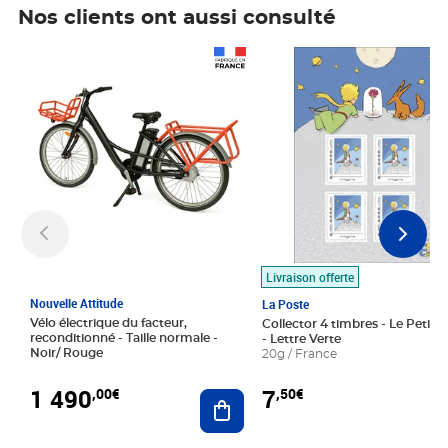
Nos clients ont aussi consulté
Prix 1 490,00€
Prix 7,50€
Livraison offerte
Nouvelle Attitude
La Poste
Vélo électrique du facteur,
Collector 4 timbres - Le Petit P
reconditionné - Taille normale -
- Lettre Verte
Noir/ Rouge
20g / France
1 490
7
,00€
,50€
Ajouter au panier