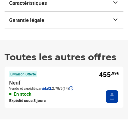
Caractéristiques
Garantie légale
Toutes les autres offres
455
,99€
Livraison Offerte
Neuf
Vendu et expédié par
vidaXL
2.79/5
(14)
Ajouter
En stock
Expédié sous 3 jours