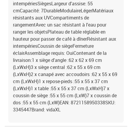
intempériesSiègesLargeur d'assise: 55
cmCapacité: 7DurableModulaireLégerMatériaux
résistants aux UVCompartiments de
rangementAvec un sac résistant à l'eau pour
ranger les objetsPlateau de table réglable en
hauteur pour passer de café à dînerRésistant aux
intempériesCoussin de siègeFermeture
éclairAssemblage requis: OuiContenant de la
livraison:1 x siège d'angle :62 x 62 x 69 cm
(LxWxH)3 x siège central :62 x 55 x 69 cm
(LxWxH)2 x canapé avec accoudoirs :62 x 55 x 69
cm (LxWxH)1 x repose-pieds :55 x 55 x 37 cm
(LxWxH)1 x table :55 x 55 x 37 cm (LxWxH)7 x
coussin de siège :55 x 55 cm (LxW)7 x coussin de
dos :55 x 55 cm (LxW)EAN: 8721158950338SKU:
3345447Brand: vidaXL