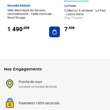
Nouvelle Attitude
La Poste
Vélo électrique du facteur,
Collector 4 timbres - Le Petit P
reconditionné - Taille normale -
- Lettre Verte
Noir/ Rouge
20g / France
1 490
7
,00€
,50€
Ajouter au panier
Nos Engagements
Proche de vous
Localiser un bureau de poste
Paiements 100% sécurisés