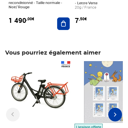
reconditionné - Taille normale -
- Lettre Verte
Noir/ Rouge
20g / France
1 490
7
,00€
,50€
Ajouter au panier
Vous pourriez également aimer
Prix 1 490,00€
Prix 7,50€
Livraison offerte