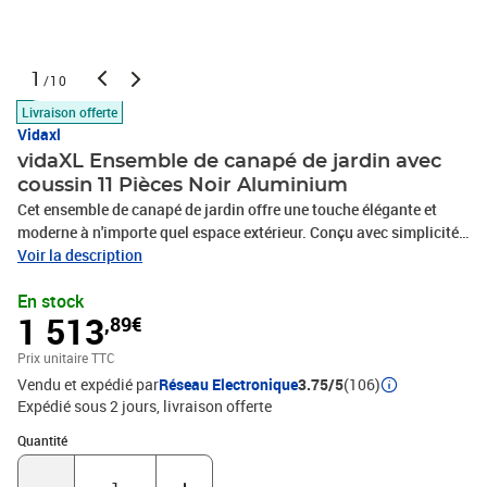
1
/10
Livraison offerte
Vidaxl
vidaXL Ensemble de canapé de jardin avec
coussin 11 Pièces Noir Aluminium
Cet ensemble de canapé de jardin offre une touche élégante et
moderne à n'importe quel espace extérieur. Conçu avec simplicité
et fonctionnalité, il apporte une touche d'élégance contemporaine
Voir la description
aux jardins et terrasses. Fabriqué avec des lignes épurées et une
En stock
palette de couleurs subtile, cet ensemble de jardin complète divers
1 513
,89€
esthétiques extérieurs, offrant un siège confortable pour les
réunions ou la détente tranquille. Imaginez cet ensemble élégant
Prix unitaire TTC
embellissant votre terrasse, idéal pour des réunions sociales avec
Vendu et expédié par
Réseau Electronique
3.75/5
(106)
des amis ou des moments intimes en famille, évoquant des
Expédié sous 2 jours
livraison offerte
sentiments de luxe et de loisir. Cadre en aluminium premium : Cet
ensemble de canapé dispose d'un cadre en aluminium robuste
Quantité : 1
Quantité
avec une finition en poudre élégante, offrant une structure solide
et fiable qui résiste aux éléments extérieurs tout en conservant son