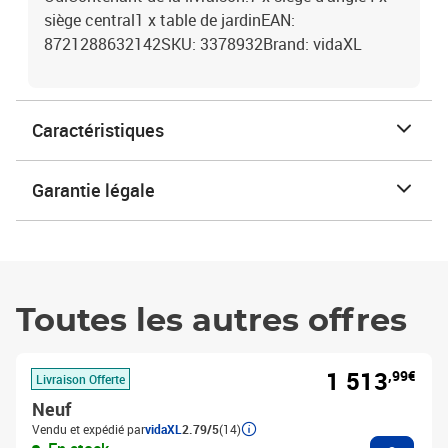
siège central1 x table de jardinEAN:
8721288632142SKU: 3378932Brand: vidaXL
Caractéristiques
Garantie légale
Toutes les autres offres
1 513
,99€
Livraison Offerte
Neuf
Vendu et expédié par
vidaXL
2.79/5
(14)
Ajouter