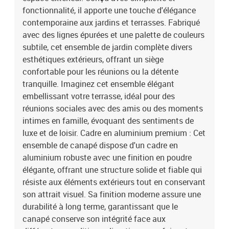
événements, que ce soit pour organiser une fête dans le jardin ou
fonctionnalité, il apporte une touche d'élégance
simplement profiter d'une soirée d'été. Instructions essentielles
contemporaine aux jardins et terrasses. Fabriqué
d'entretien : Pour garantir longévité et beauté, il est recommandé
avec des lignes épurées et une palette de couleurs
de protéger les meubles avec une housse imperméable. Entretenez
subtile, cet ensemble de jardin complète divers
les coussins en les nettoyant régulièrement avec de l'eau et du
esthétiques extérieurs, offrant un siège
savon doux, et rangez-les pendant les intempéries pour préserver
leur état. Couleur: NoirMatériau: AluminiumDesign
confortable pour les réunions ou la détente
modulairePlaces assisesCapacité: 12Design modulaireCoussin
tranquille. Imaginez cet ensemble élégant
d'extérieurFermeture éclairAssemblage requis: OuiContenant de la
embellissant votre terrasse, idéal pour des
livraison:7 x siège d'angle4 x siège central1 x table de jardinEAN:
réunions sociales avec des amis ou des moments
8721288632142SKU: 3378932Brand: vidaXL
intimes en famille, évoquant des sentiments de
luxe et de loisir. Cadre en aluminium premium : Cet
ensemble de canapé dispose d'un cadre en
aluminium robuste avec une finition en poudre
élégante, offrant une structure solide et fiable qui
résiste aux éléments extérieurs tout en conservant
son attrait visuel. Sa finition moderne assure une
durabilité à long terme, garantissant que le
canapé conserve son intégrité face aux