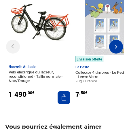
Livraison offerte
Nouvelle Attitude
La Poste
Vélo électrique du facteur,
Collector 4 timbres - Le Petit P
reconditionné - Taille normale -
- Lettre Verte
Noir/ Rouge
20g / France
1 490
7
,00€
,50€
Ajouter au panier
Vous pourriez également aimer