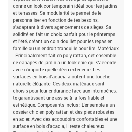
confortableAssemblage requis: OuiContenant de la livraison:2 x
donne un look contemporain idéal pour les jardins
Canapé avec accoudoirs :131 x 62 x 69 cm (LxWxH)1 x Siège
et terrasses. Sa modularité te permet de le
d'angle :62 x 62 x 69 cm (LxWxH)3 x Siège central :55 x 62 x 69 cm
personnaliser en fonction de tes besoins,
(LxWxH)2 x Pouf :40 x 40 x 38 cm (LxWxH)1 x Table :80 x 80 x 71
s'adaptant à divers agencements de sièges. Sa
cm (LxWxH)EAN: 8721288417541SKU: 3361635Brand: vidaXL
solidité en fait un choix parfait pour le printemps
et l'été, créant un coin douillet pour les repas en
famille ou un endroit tranquille pour lire. Matériaux
: Principalement fait en poly rattan, cet ensemble
de canapés de jardin a un look chic qui s'accorde
avec n'importe quelle déco extérieure. Les
surfaces en bois d'acacia ajoutent une touche
naturelle élégante. Ces deux matériaux sont
choisis pour leur endurance face aux intempéries,
te garantissant une assise à la fois fiable et
esthétique. Composants inclus : L'ensemble a un
dossier chic en poly rattan et des pieds robustes
en acier. Avec des accoudoirs confortables et une
surface en bois d'acacia, il reste chaleureux.