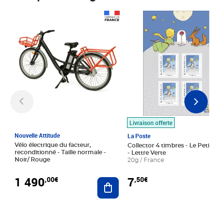
Prix 1 490,00€
Prix 7,50€
Livraison offerte
Nouvelle Attitude
La Poste
Vélo électrique du facteur,
Collector 4 timbres - Le Petit P
reconditionné - Taille normale -
- Lettre Verte
Noir/ Rouge
20g / France
1 490
7
,00€
,50€
Ajouter au panier