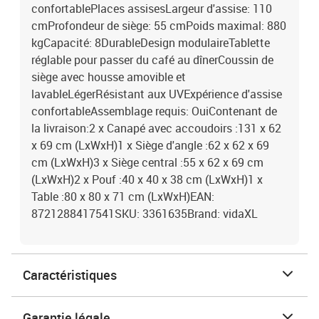
confortablePlaces assisesLargeur d'assise: 110
cmProfondeur de siège: 55 cmPoids maximal: 880
kgCapacité: 8DurableDesign modulaireTablette
réglable pour passer du café au dînerCoussin de
siège avec housse amovible et
lavableLégerRésistant aux UVExpérience d'assise
confortableAssemblage requis: OuiContenant de
la livraison:2 x Canapé avec accoudoirs :131 x 62
x 69 cm (LxWxH)1 x Siège d'angle :62 x 62 x 69
cm (LxWxH)3 x Siège central :55 x 62 x 69 cm
(LxWxH)2 x Pouf :40 x 40 x 38 cm (LxWxH)1 x
Table :80 x 80 x 71 cm (LxWxH)EAN:
8721288417541SKU: 3361635Brand: vidaXL
Caractéristiques
Garantie légale