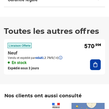
Toutes les autres offres
570
,99€
Livraison Offerte
Neuf
Vendu et expédié par
vidaXL
2.79/5
(14)
Ajouter
En stock
Expédié sous 3 jours
Nos clients ont aussi consulté
Prix 1 490,00€
Prix 7,50€