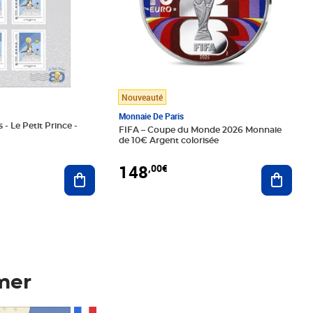
Nouveauté
Monnaie De Paris
 - Le Petit Prince -
FIFA – Coupe du Monde 2026 Monnaie
de 10€ Argent colorisée
148
,00€
Ajouter au panier
Ajoute
mer