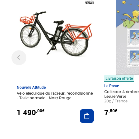
Prix 1 490,00€
Prix 7,50€
Livraison offerte
La Poste
Nouvelle Attitude
Collector 4 timbres
Vélo électrique du facteur, reconditionné
Lettre Verte
- Taille normale - Noir/ Rouge
20g / France
1 490
7
,00€
,50€
Ajouter au panier