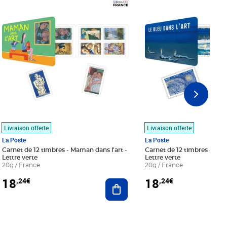
Prix 18,24€
Prix 18,24€
Livraison offerte
Livraison offerte
La Poste
La Poste
Carnet de 12 timbres - Maman dans l'art -
Carnet de 12 timbres - Le bl
Lettre verte
Lettre verte
20g / France
20g / France
18
18
,24€
,24€
r au panier
Ajouter au panier