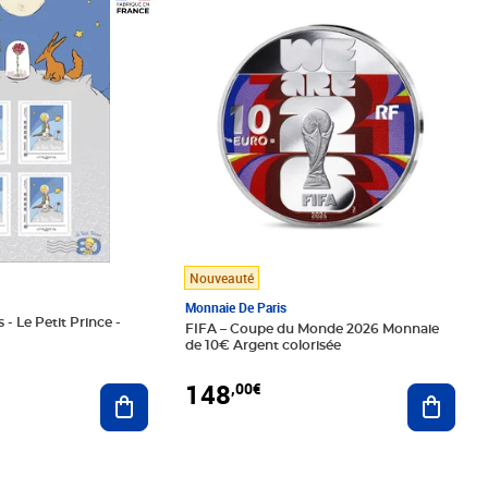
Prix 148,00€
Nouveauté
Monnaie De Paris
 - Le Petit Prince -
FIFA – Coupe du Monde 2026 Monnaie
de 10€ Argent colorisée
148
,00€
Ajouter au panier
Ajoute