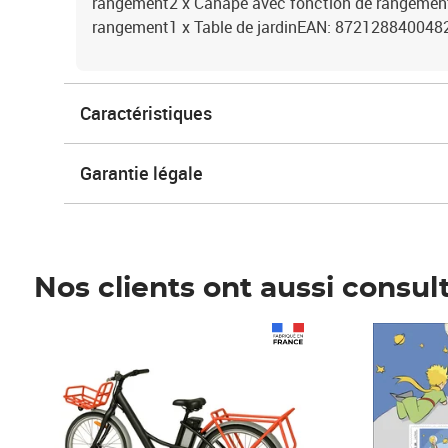
rangement2 x Canapé avec fonction de rangement
rangement1 x Table de jardinEAN: 872128840048
Caractéristiques
Garantie légale
Nos clients ont aussi consul
Prix 1 490,00€
Prix 7,50€