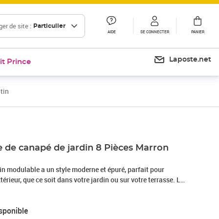
er de site :
Particulier
AIDE
SE CONNECTER
PANIER
Laposte.net
it Prince
tin
 de canapé de jardin 8 Pièces Marron
in modulable a un style moderne et épuré, parfait pour
érieur, que ce soit dans votre jardin ou sur votre terrasse. La
es lignes nettes et de son design minimaliste, offrant un look
 décors. Prévu pour le confort et l'esthétique, ce set est idéal
sponible
mis, des moments de détente ou juste pour relaxer tout seul.