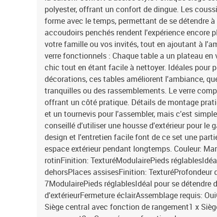
polyester, offrant un confort de dingue. Les cous
forme avec le temps, permettant de se détendre à c
accoudoirs penchés rendent l'expérience encore pl
votre famille ou vos invités, tout en ajoutant à l'
verre fonctionnels : Chaque table a un plateau en 
chic tout en étant facile à nettoyer. Idéales pour
décorations, ces tables améliorent l'ambiance, que
tranquilles ou des rassemblements. Le verre compl
offrant un côté pratique. Détails de montage prati
et un tournevis pour l'assembler, mais c'est simple
conseillé d'utiliser une housse d'extérieur pour le 
design et l'entretien facile font de ce set une part
espace extérieur pendant longtemps. Couleur: Mar
rotinFinition: TexturéModulairePieds réglablesIdéa
dehorsPlaces assisesFinition: TexturéProfondeur 
7ModulairePieds réglablesIdéal pour se détendre
d'extérieurFermeture éclairAssemblage requis: Oui
Siège central avec fonction de rangement1 x Sièg