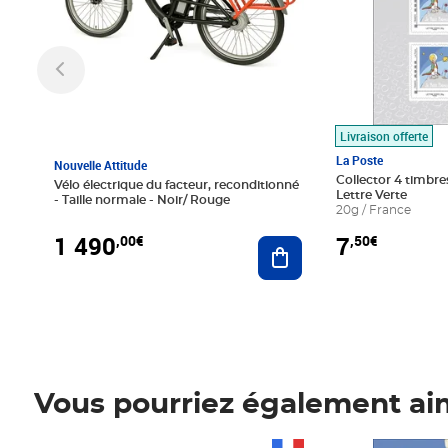
Livraison offerte
La Poste
Nouvelle Attitude
Collector 4 timbres
Vélo électrique du facteur, reconditionné
Lettre Verte
- Taille normale - Noir/ Rouge
20g / France
1 490
7
,00€
,50€
Ajouter au panier
Vous pourriez également ai