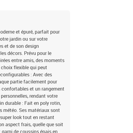
assisesFinition: Textur
réglablesIdéal pour se 
éclairAssemblage requis:
de rangement1 x Siège d
de rangement1 x Pouf av
oderne et épuré, parfait pour
8721288400482SKU: 33
otre jardin ou sur votre
es et de son design
les décors. Prévu pour le
 soirées entre amis, des moments
 choix flexible qui peut
econfigurables : Avec des
aque partie facilement pour
s confortables et un rangement
 personnelles, rendant votre
n durable : Fait en poly rotin,
ons météo. Ses matériaux sont
 super look tout en restant
on aspect frais, quelle que soit
t garni de coussins épais en