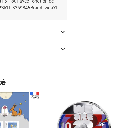
1 x Pouf avec fonction de
2SKU: 3359845Brand: vidaXL
té
Prix 148,00€