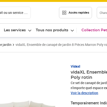
t ou un service ....
Chang
Accès rapides
Les services
Tous nos produits
Collection Pet
e jardin
vidaXL Ensemble de canapé de jardin 8 Pièces Marron Poly ro
Vidaxl
vidaXL Ensemble
Poly rotin
Ce set de canapé de jard
n'importe quel espace ext
beauté du set vient de s
Voir la description
chic qui va avec tous les
Temporairement Indi
pour des soirées entre a