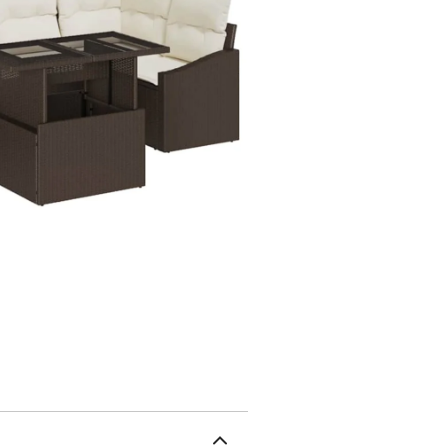
C'est un choix flexible 
reconfigurables : Avec des sièges modulaires, ce set permet de réarranger chaque
partie facilement pour c
confortables et un range
personnelles, rendant votre 
durable : Fait en poly rotin, ce set est robuste et résiste à toutes les conditions météo.
Ses matériaux sont faits
en restant fiables. C'est
soit la saison. Confort d'assise stylé : Chaque siège est garni de coussins épais en
polyester, offrant un co
avec le temps, permettan
penchés rendent l'expéri
vos invités, tout en ajoutant à l'ambian
Chaque table a un platea
nettoyer. Idéales pour p
l'ambiance, que ce soit 
complète le style moderne tout e
pratiques : Il faut deux personnes et un tournevis pour l'assembler, mais c'est simple.
Une fois monté, c’est con
état. Le bon design et l'
votre espace extérieur 
rotinFinition: TexturéM