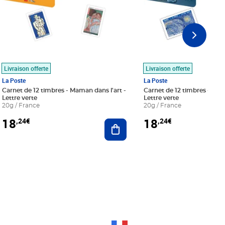
Livraison offerte
Livraison offerte
La Poste
La Poste
Carnet de 12 timbres - Maman dans l'art -
Carnet de 12 timbres - Le bl
Lettre verte
Lettre verte
20g / France
20g / France
18
18
,24€
,24€
r au panier
Ajouter au panier