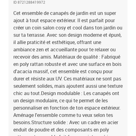
ID 8721288419972
assise fiable et confortable.Confort ergonomique : Équipé de
coussins en fibre de polyester, cet ensemble assure un grand
Cet ensemble de canapés de jardin est un super
confort et un bon soutien, parfait pour des moments prolongés
ajout à tout espace extérieur. Il est parfait pour
assis. Les accoudoirs fournissent un soutien ergonomique
créer un coin salon cosy et cool dans ton jardin ou
supplémentaire.Entretien facile : Pour garder ton ensemble de
sur ta terrasse. Avec son design moderne et épuré,
canapés comme neuf, utilise une housse quand tu ne t'en sers pas
il allie praticité et esthétique, offrant une
et nettoie les surfaces avec un chiffon doux. En suivant ces
ambiance zen et accueillante pour te relaxer ou
simples conseils d'entretien, tu prolongeras la durée de vie de ton
recevoir des amis. Matériaux de qualité : Fabriqué
produit. Couleur: GrisMatériau: PolyrotinPoids: 51,4
kgDimensions globales: 188 x 188 x 85 cm (L x l x H)Largeur
en poly rattan robuste et avec une surface en bois
d'assise: 110 cmProfondeur de siège: 55 cmPoids maximal: 770
d'acacia massif, cet ensemble est conçu pour
kgCapacité: 7DurableDesign modulaireTablette réglable pour
durer et résiste aux UV. Ces matériaux ne sont pas
passer du café au dînerCoussin de siège avec housse amovible et
seulement solides, mais ajoutent aussi une texture
lavableLégerRésistant aux UVExpérience d'assise
chic au tout.Design modulable : Les canapés ont
confortableUtilisation en extérieur uniquementAssemblage
un design modulaire, ce qui te permet de les
requis: OuiContenant de la livraison:2 x Canapé d'angle : 62 x 71 x
personnaliser en fonction de ton espace extérieur.
85 cm (LxPxH)1 x Siège d'angle : 65,5 x 62 x 85 cm (LxPxH)2 x
Siège central : 55 x 62 x 85 cm (LxPxH)2 x Tabouret : 40 x 40 x 38
Aménage l'ensemble comme tu veux selon tes
cm (LxPxH)1 x Table : 90 x 55 x 71 cm (LxPxH)EAN:
besoins.Structure solide : Avec un cadre en acier
8721288419972SKU: 3361878Brand: vidaXL
enduit de poudre et des composants en poly