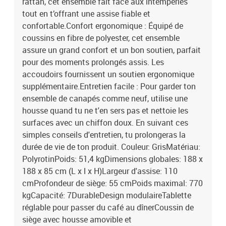
rattan, cet ensemble fait face aux intempéries
tout en t’offrant une assise fiable et
confortable.Confort ergonomique : Équipé de
coussins en fibre de polyester, cet ensemble
assure un grand confort et un bon soutien, parfait
pour des moments prolongés assis. Les
accoudoirs fournissent un soutien ergonomique
supplémentaire.Entretien facile : Pour garder ton
ensemble de canapés comme neuf, utilise une
housse quand tu ne t'en sers pas et nettoie les
surfaces avec un chiffon doux. En suivant ces
simples conseils d'entretien, tu prolongeras la
durée de vie de ton produit. Couleur: GrisMatériau:
PolyrotinPoids: 51,4 kgDimensions globales: 188 x
188 x 85 cm (L x l x H)Largeur d'assise: 110
cmProfondeur de siège: 55 cmPoids maximal: 770
kgCapacité: 7DurableDesign modulaireTablette
réglable pour passer du café au dînerCoussin de
siège avec housse amovible et