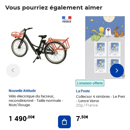
Vous pourriez également aimer
Prix 1 490,00€
Prix 7,50€
Livraison offerte
Nouvelle Attitude
La Poste
Vélo électrique du facteur,
Collector 4 timbres - Le Petit P
reconditionné - Taille normale -
- Lettre Verte
Noir/ Rouge
20g / France
1 490
7
,00€
,50€
Ajouter au panier