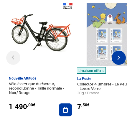
Prix 1 490,00€
Prix 7,50€
Livraison offerte
Nouvelle Attitude
La Poste
Vélo électrique du facteur,
Collector 4 timbres - Le Petit P
reconditionné - Taille normale -
- Lettre Verte
Noir/ Rouge
20g / France
1 490
7
,00€
,50€
Ajouter au panier