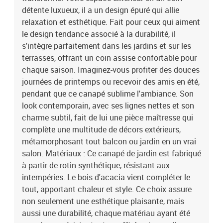
fonctionnalité et esthétique.Entretien & Maintenance : Pour garder
détente luxueux, il a un design épuré qui allie
votre set en bon état, couvrez-le quand il n'est pas utilisé, surtout
relaxation et esthétique. Fait pour ceux qui aiment
par mauvais temps. Ces gestes simples garantiront que votre
le design tendance associé à la durabilité, il
espace extérieur reste accueillant et stylé, tout en préservant sa
s'intègre parfaitement dans les jardins et sur les
fonctionnalité et son charme au fil du temps. Couleur:
terrasses, offrant un coin assise confortable pour
BeigeMatériau: PolyrotinDurableModulaireLégerMatériaux
résistants aux UVCompartiments de rangementAvec un sac
chaque saison. Imaginez-vous profiter des douces
résistant à l'eau pour ranger les objetsPlateau de table réglable en
journées de printemps ou recevoir des amis en été,
hauteur pour passer de café à dînerRésistant aux
pendant que ce canapé sublime l'ambiance. Son
intempériesPlaces assisesPoids maximal: 770 kgCapacité:
look contemporain, avec ses lignes nettes et son
7DurableModulaireLégerMatériaux résistants aux
charme subtil, fait de lui une pièce maîtresse qui
UVCompartiments de rangementAvec un sac résistant à l'eau pour
complète une multitude de décors extérieurs,
ranger les objetsPlateau de table réglable en hauteur pour passer
métamorphosant tout balcon ou jardin en un vrai
de café à dînerRésistant aux intempériesCoussin de
siègeFermeture éclairAssemblage requis: OuiContenant de la
salon. Matériaux : Ce canapé de jardin est fabriqué
livraison:4 x Canapé avec accoudoirs :166 x 62 x 69 cm (LxPxH)1 x
à partir de rotin synthétique, résistant aux
Siège central :55 x 62 x 69 cm (LxPxH)2 x Tabouret :40 x 40 x 38
intempéries. Le bois d'acacia vient compléter le
cm (LxPxH)1 x Table :90 x 55 x 71 cm (LxPxH)EAN:
tout, apportant chaleur et style. Ce choix assure
8721288420701SKU: 3361951Brand: vidaXL
non seulement une esthétique plaisante, mais
aussi une durabilité, chaque matériau ayant été