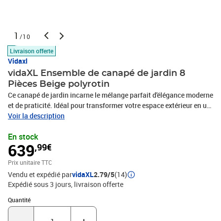
1
/10
Livraison offerte
Vidaxl
vidaXL Ensemble de canapé de jardin 8
Pièces Beige polyrotin
Ce canapé de jardin incarne le mélange parfait d'élégance moderne
et de praticité. Idéal pour transformer votre espace extérieur en un
coin détente luxueux, il a un design épuré qui allie relaxation et
Voir la description
esthétique. Fait pour ceux qui aiment le design tendance associé à
En stock
la durabilité, il s'intègre parfaitement dans les jardins et sur les
639
,99€
terrasses, offrant un coin assise confortable pour chaque saison.
Imaginez-vous profiter des douces journées de printemps ou
Prix unitaire TTC
recevoir des amis en été, pendant que ce canapé sublime
Vendu et expédié par
vidaXL
2.79/5
(14)
l'ambiance. Son look contemporain, avec ses lignes nettes et son
Expédié sous 3 jours
livraison offerte
charme subtil, fait de lui une pièce maîtresse qui complète une
multitude de décors extérieurs, métamorphosant tout balcon ou
Quantité : 1
Quantité
jardin en un vrai salon. Matériaux : Ce canapé de jardin est
fabriqué à partir de rotin synthétique, résistant aux intempéries.