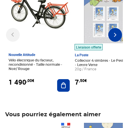
Livraison offerte
Nouvelle Attitude
La Poste
Vélo électrique du facteur,
Collector 4 timbres - Le Petit P
reconditionné - Taille normale -
- Lettre Verte
Noir/ Rouge
20g / France
1 490
7
,00€
,50€
Ajouter au panier
Vous pourriez également aimer
Prix 1 490,00€
Prix 7,50€