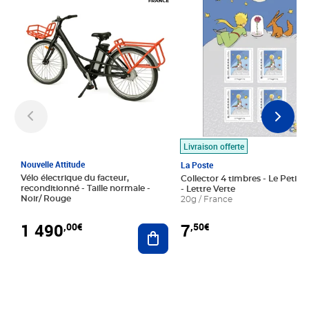
Livraison offerte
Nouvelle Attitude
La Poste
Vélo électrique du facteur,
Collector 4 timbres - Le Petit P
reconditionné - Taille normale -
- Lettre Verte
Noir/ Rouge
20g / France
1 490
7
,00€
,50€
Ajouter au panier