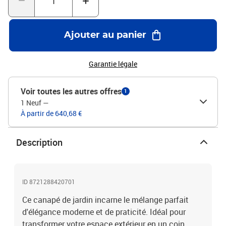
Le bois d'acacia vient compléter le tout, apportant chaleur et style.
Ce choix assure non seulement une esthétique plaisante, mais
aussi une durabilité, chaque matériau ayant été pensé pour
Ajouter au panier
résister tout en affichant une allure raffinée.Composants Inclus :
Chaque élément du set se dote d'accoudoirs et de dossiers en rotin
synthétique, offrant un confort agréable sans sacrifier le style. Les
Garantie légale
pieds en acier solide sont une base fiable pour la flexibilité du
design modulaire. Ses coussins en fibre de polyester apportent
Voir toutes les autres offres
1
une assise agréable, garantissant que confort et longévité
1 Neuf
—
viennent ensemble.Fonctionnalités / Utilisation / Design : Le
À partir de 640,68 €
design modulable de ce mobilier de jardin permet de l'adapter
facilement à n'importe quel espace. Son matériau ultra-résistant
aux UV assure que les couleurs restent éclatantes, même après
Description
une exposition prolongée au soleil. Sa flexibilité en fait un
compagnon idéal pour s'ajuster à divers besoins, que ce soit pour
recevoir des amis ou simplement profiter d'un moment tranquille
au soleil.Usages Recommandés : Parfait pour les jardins,
ID 8721288420701
terrasses et patios, ce set est synonyme de polyvalence. Que vous
Ce canapé de jardin incarne le mélange parfait
organisiez un barbecue ou que vous souhaitiez juste un moment
de calme, son design adaptable permet de l'ajuster
d'élégance moderne et de praticité. Idéal pour
harmonieusement dans différents contextes, offrant à la fois
transformer votre espace extérieur en un coin