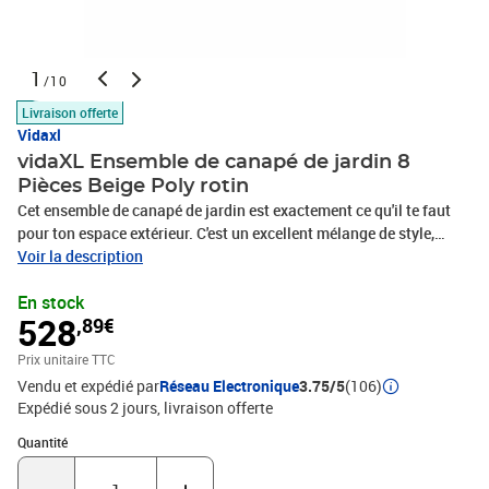
1
/10
Livraison offerte
Vidaxl
vidaXL Ensemble de canapé de jardin 8
Pièces Beige Poly rotin
Cet ensemble de canapé de jardin est exactement ce qu'il te faut
pour ton espace extérieur. C'est un excellent mélange de style,
d'utilité et de confort. Son design moderne présente un look épuré
Voir la description
qui met en avant des lignes nettes sans tracas. Imagine-toi
En stock
profiter de moments paisibles sur ta terrasse avec des coussins
528
,89€
doux, ou organiser des rassemblements animés en été avec des
amis. Son ambiance lumineuse et accueillante transforme
Prix unitaire TTC
n'importe quel jardin en un espace chic et adaptable. Matériaux de
Vendu et expédié par
Réseau Electronique
3.75/5
(106)
qualité : Fabriqué en poly rattan, cet ensemble de canapé de jardin
Expédié sous 2 jours
livraison offerte
est léger mais super résistant. Il est conçu pour durer et résiste aux
intempéries tout en ayant un bel aspect tissé qui s'accorde avec
Quantité : 1
Quantité
toute déco de jardin.Tout ce qu'il faut : Cet ensemble modulable
comprend quatre canapés avec accoudoirs et trois sièges