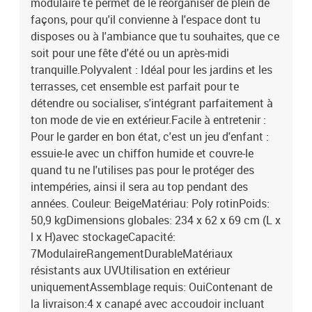
modulaire te permet de le réorganiser de plein de
façons, pour qu'il convienne à l'espace dont tu
disposes ou à l'ambiance que tu souhaites, que ce
soit pour une fête d'été ou un après-midi
tranquille.Polyvalent : Idéal pour les jardins et les
terrasses, cet ensemble est parfait pour te
détendre ou socialiser, s'intégrant parfaitement à
ton mode de vie en extérieur.Facile à entretenir :
Pour le garder en bon état, c'est un jeu d'enfant :
essuie-le avec un chiffon humide et couvre-le
quand tu ne l'utilises pas pour le protéger des
intempéries, ainsi il sera au top pendant des
années. Couleur: BeigeMatériau: Poly rotinPoids:
50,9 kgDimensions globales: 234 x 62 x 69 cm (L x
l x H)avec stockageCapacité:
7ModulaireRangementDurableMatériaux
résistants aux UVUtilisation en extérieur
uniquementAssemblage requis: OuiContenant de
la livraison:4 x canapé avec accoudoir incluant