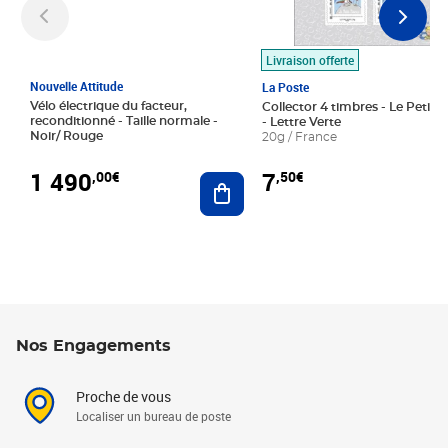
Livraison offerte
Nouvelle Attitude
La Poste
Vélo électrique du facteur,
Collector 4 timbres - Le Petit P
reconditionné - Taille normale -
- Lettre Verte
Noir/ Rouge
20g / France
1 490
7
,00€
,50€
Ajouter au panier
Nos Engagements
Proche de vous
Localiser un bureau de poste