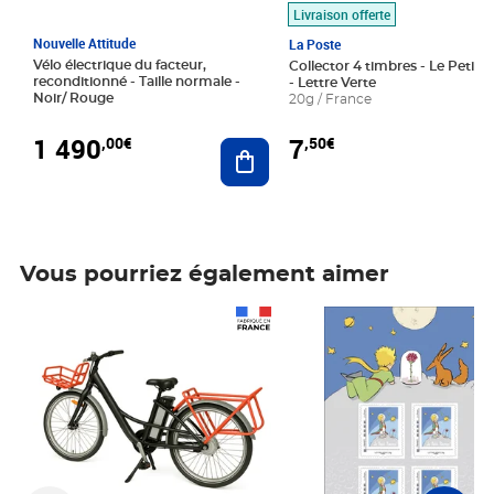
Livraison offerte
Nouvelle Attitude
La Poste
Vélo électrique du facteur,
Collector 4 timbres - Le Petit P
reconditionné - Taille normale -
- Lettre Verte
Noir/ Rouge
20g / France
1 490
7
,00€
,50€
Ajouter au panier
Vous pourriez également aimer
Prix 1 490,00€
Prix 7,50€