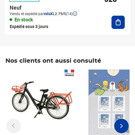
Neuf
Vendu et expédié par
vidaXL
2.79/5
(14)
Ajouter
En stock
Expédié sous 3 jours
Nos clients ont aussi consulté
Prix 1 490,00€
Prix 7,50€