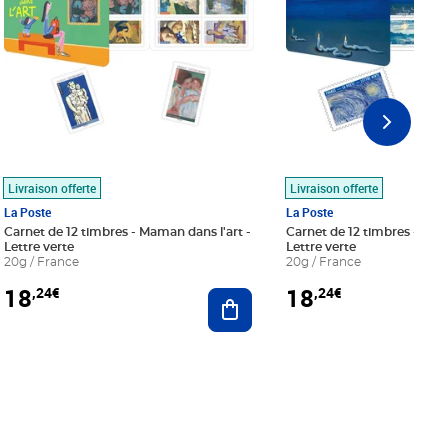
Livraison offerte
Livraison offerte
La Poste
La Poste
Carnet de 12 timbres - Maman dans l'art -
Carnet de 12 timbres - Le bl
Lettre verte
Lettre verte
20g / France
20g / France
18
18
,24€
,24€
r au panier
Ajouter au panier