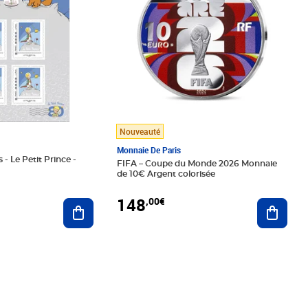
Nouveauté
Monnaie De Paris
 - Le Petit Prince -
FIFA – Coupe du Monde 2026 Monnaie
de 10€ Argent colorisée
148
,00€
Ajouter au panier
Ajoute