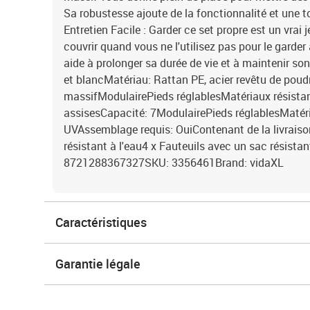
Sa robustesse ajoute de la fonctionnalité et une t
Entretien Facile : Garder ce set propre est un vrai je
couvrir quand vous ne l'utilisez pas pour le garder
aide à prolonger sa durée de vie et à maintenir so
et blancMatériau: Rattan PE, acier revêtu de poudr
massifModulairePieds réglablesMatériaux résista
assisesCapacité: 7ModulairePieds réglablesMatéri
UVAssemblage requis: OuiContenant de la livraiso
résistant à l'eau4 x Fauteuils avec un sac résistan
8721288367327SKU: 3356461Brand: vidaXL
Caractéristiques
Garantie légale