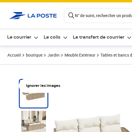
ontenu de la page
N° de suivi, rechercher un produi
Le courrier
Le colis
Le transfert de courrier
Accueil
boutique
Jardin
Meuble Extérieur
Tables et bancs d
Ignorer les images