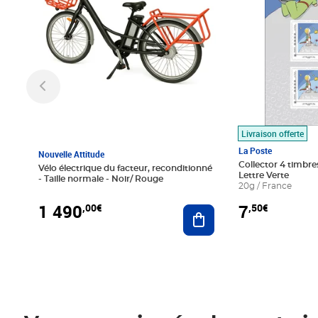
Livraison offerte
La Poste
Nouvelle Attitude
Collector 4 timbres
Vélo électrique du facteur, reconditionné
Lettre Verte
- Taille normale - Noir/ Rouge
20g / France
1 490
7
,00€
,50€
Ajouter au panier