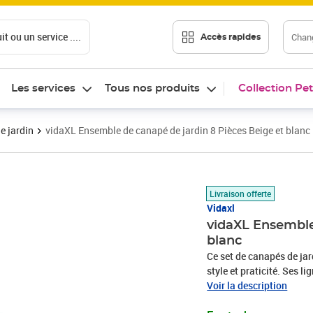
t ou un service ....
Chang
Accès rapides
Les services
Tous nos produits
Collection Pet
e jardin
vidaXL Ensemble de canapé de jardin 8 Pièces Beige et blanc
Prix 649,89€
Livraison offerte
Vidaxl
vidaXL Ensemble
blanc
Ce set de canapés de jar
style et praticité. Ses l
classe, parfait pour se d
Voir la description
dans tous les jardins ou 