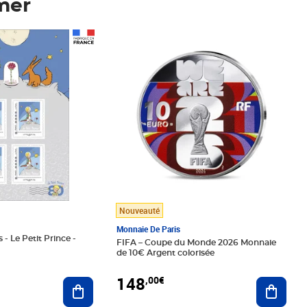
mer
Prix 148,00€
Nouveauté
Monnaie De Paris
 - Le Petit Prince -
FIFA – Coupe du Monde 2026 Monnaie
de 10€ Argent colorisée
148
,00€
Ajouter au panier
Ajoute