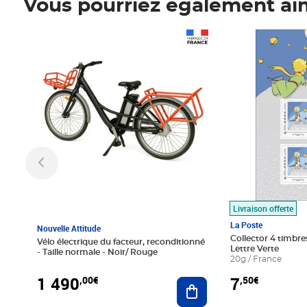
Vous pourriez également ai
Prix 1 490,00€
Prix 7,50€
Livraison offerte
La Poste
Nouvelle Attitude
Collector 4 timbres
Vélo électrique du facteur, reconditionné
Lettre Verte
- Taille normale - Noir/ Rouge
20g / France
1 490
7
,00€
,50€
Ajouter au panier