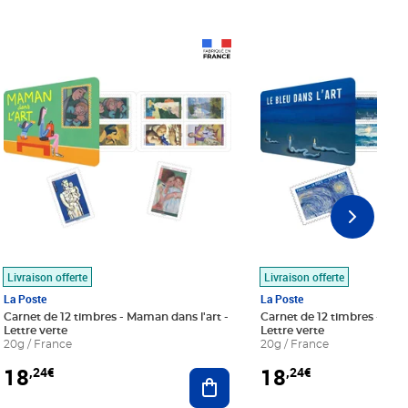
Prix 18,24€
Prix 18,24€
Livraison offerte
Livraison offerte
La Poste
La Poste
Carnet de 12 timbres - Maman dans l'art -
Carnet de 12 timbres - Le bl
Lettre verte
Lettre verte
20g / France
20g / France
18
18
,24€
,24€
r au panier
Ajouter au panier