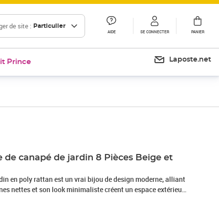
er de site :
Particulier
AIDE
SE CONNECTER
PANIER
Laposte.net
it Prince
Prix 649,99€
 de canapé de jardin 8 Pièces Beige et
din en poly rattan est un vrai bijou de design moderne, alliant
ignes nettes et son look minimaliste créent un espace extérieur
étendre ou recevoir. La disposition carrée s'intègre super bien
terrasses, parfaite pour se retrouver au printemps et en été.