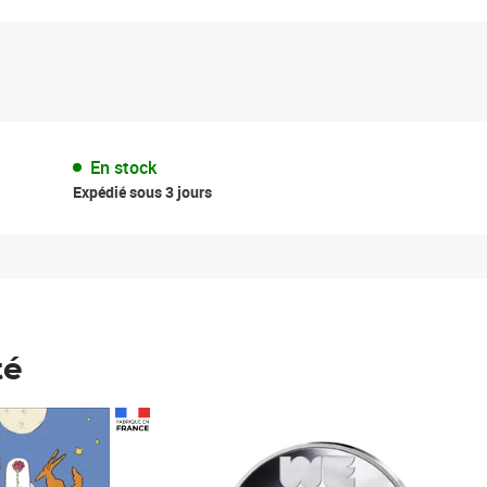
En stock
Expédié sous 3 jours
té
Prix 148,00€