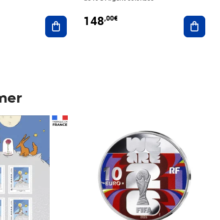
148
,00€
Ajouter au panier
Ajoute
mer
Prix 148,00€