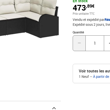
En stock
l'occasion. Sa texture t
473
,89€
accueillant pour des apr
rotin : Le canapé est fait en poly rotin, choisi pour son look tissé sympa et sa
Prix unitaire TTC
résistance aux intempér
Vendu et expédié par
Rés
en offrant un confort d'
Expédié sous 2 jours
liv
extérieur chic et pratique. Composants inclus : Cet ensemble de canapé compre
coussins de siège avec fe
Quantité : 1
Quantité
accoudoirs arrondis favo
souci. En plus, des com
augmentent sa praticité 
Caractéristiques fonctionnelles : Avec son design modulaire
facilement reconfiguré p
déplace et se reposition
UV garantissent que le c
Voir toutes les au
look qui dure. Adaptabilité extérieure : Pensé surtout pour l'extérieur dans les jardins
1 Neuf
—
À partir de
ou sur les terrasses, ce
décontractés en famille o
une variété de besoins là où prati
garder la qualité, utilis
pour protéger les compos
assure sa longévité et g
reste accueillant et joli