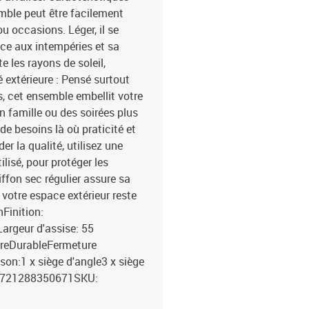
emble peut être facilement
u occasions. Léger, il se
nce aux intempéries et sa
 les rayons de soleil,
é extérieure : Pensé surtout
es, cet ensemble embellit votre
n famille ou des soirées plus
 de besoins là où praticité et
er la qualité, utilisez une
lisé, pour protéger les
ffon sec régulier assure sa
votre espace extérieur reste
nFinition:
argeur d'assise: 55
ireDurableFermeture
son:1 x siège d'angle3 x siège
 8721288350671SKU: