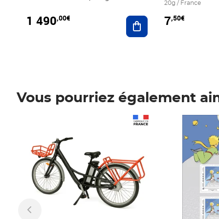
20g / France
1 490
7
,00€
,50€
Ajouter au panier
Vous pourriez également ai
Prix 1 490,00€
Prix 7,50€