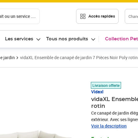
t ou un service ....
Chang
Accès rapides
Les services
Tous nos produits
Collection Pet
e jardin
vidaXL Ensemble de canapé de jardin 7 Pièces Noir Poly rotin
Prix 473,89€
Livraison offerte
Vidaxl
vidaXL Ensemble
rotin
Ce canapé de jardin élég
extérieur. Avec ses lign
la simplicité moderne et
Voir la description
ou recevoir des amis dans