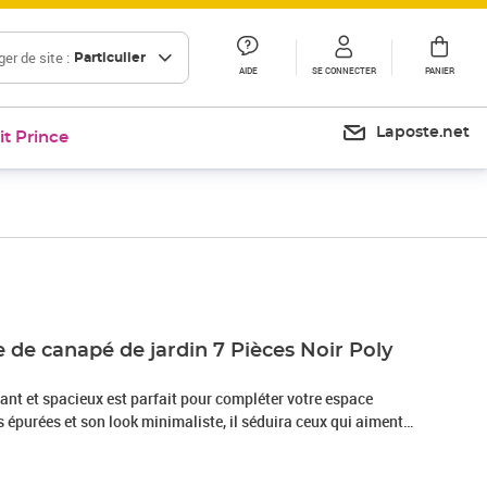
er de site :
Particulier
AIDE
SE CONNECTER
PANIER
Laposte.net
it Prince
Prix 473,99€
 de canapé de jardin 7 Pièces Noir Poly
ant et spacieux est parfait pour compléter votre espace
es épurées et son look minimaliste, il séduira ceux qui aiment
 le pratique. Ce modèle modulaire est idéal pour se détendre
 votre jardin, et il peut être reconfiguré en fonction de