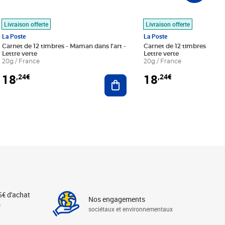
Livraison offerte
Livraison offerte
La Poste
La Poste
Carnet de 12 timbres - Maman dans l'art -
Carnet de 12 timbres - Le bl
Lettre verte
Lettre verte
20g / France
20g / France
18
18
,24€
,24€
r au panier
Ajouter au panier
5€ d'achat
Nos engagements
s
sociétaux et environnementaux