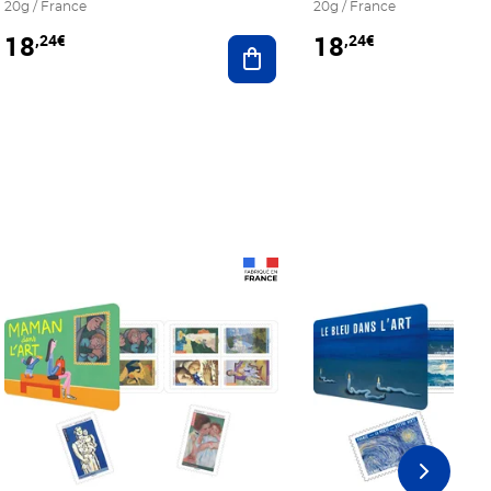
20g / France
20g / France
18
18
,24€
,24€
r au panier
Ajouter au panier
Prix 18,24€
Prix 18,24€