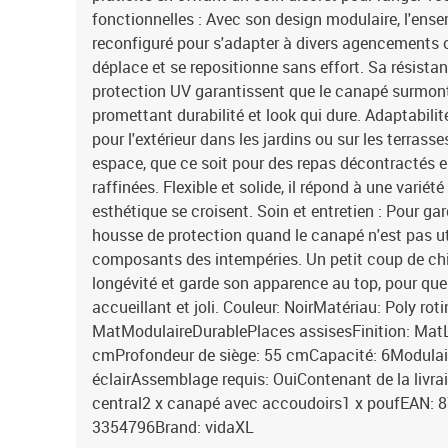
fonctionnelles : Avec son design modulaire, l'ens
reconfiguré pour s'adapter à divers agencements o
déplace et se repositionne sans effort. Sa résista
protection UV garantissent que le canapé surmonte
promettant durabilité et look qui dure. Adaptabilit
pour l'extérieur dans les jardins ou sur les terrass
espace, que ce soit pour des repas décontractés e
raffinées. Flexible et solide, il répond à une variété
esthétique se croisent. Soin et entretien : Pour gard
housse de protection quand le canapé n'est pas uti
composants des intempéries. Un petit coup de chi
longévité et garde son apparence au top, pour que 
accueillant et joli. Couleur: NoirMatériau: Poly roti
MatModulaireDurablePlaces assisesFinition: MatL
cmProfondeur de siège: 55 cmCapacité: 6Modula
éclairAssemblage requis: OuiContenant de la livrai
central2 x canapé avec accoudoirs1 x poufEAN:
3354796Brand: vidaXL