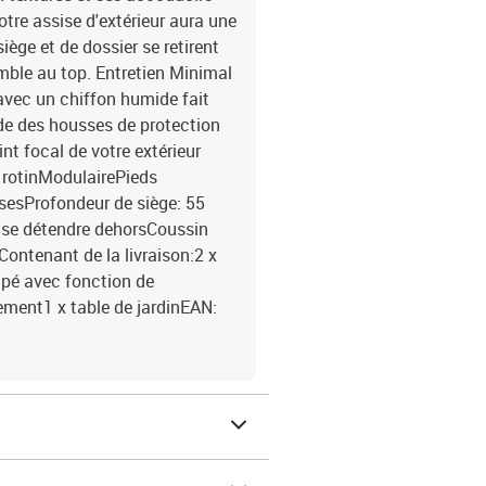
tre assise d'extérieur aura une
iège et de dossier se retirent
mble au top. Entretien Minimal
 avec un chiffon humide fait
nde des housses de protection
int focal de votre extérieur
 rotinModulairePieds
isesProfondeur de siège: 55
 se détendre dehorsCoussin
Contenant de la livraison:2 x
apé avec fonction de
ment1 x table de jardinEAN: