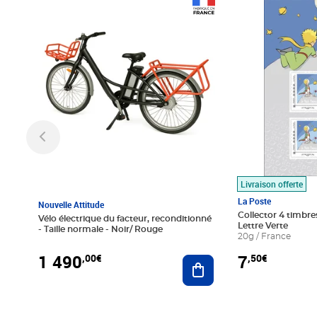
Prix 1 490,00€
Prix 7,50€
Livraison offerte
La Poste
Nouvelle Attitude
Collector 4 timbres
Vélo électrique du facteur, reconditionné
Lettre Verte
- Taille normale - Noir/ Rouge
20g / France
1 490
7
,00€
,50€
Ajouter au panier