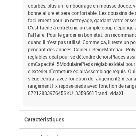
courbés, plus un rembourrage en mousse douce, vo
bonne allure et sera confortable. Les coussins de s
facilement pour un nettoyage, gardant votre ense
C'est facile à entretenir, un simple coup d'éponge
l'affaire. Pour le garder en bon état, on recomma
quand il n'est pas utilisé. Comme ça, il reste un po
pendant des années. Couleur: BeigeMatériau: Poly
réglablesIdéal pour se détendre dehorsPlaces ass
cmCapacité: 5ModulairePieds réglablesIdéal pour
d'extérieurFermeture éclairAssemblage requis: Oui
siège central avec fonction de rangement2 x can
rangement1 x repose-pieds avec fonction de range
8721288397645SKU: 3359561Brand: vidaXL
Caractéristiques