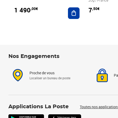
20g / France
1 490
7
,00€
,50€
Ajouter au panier
Nos Engagements
Proche de vous
Pa
Localiser un bureau de poste
Applications La Poste
Toutes nos application