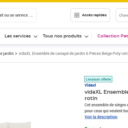
t ou un service ....
Chang
Accès rapides
Les services
Tous nos produits
Collection Pet
e jardin
vidaXL Ensemble de canapé de jardin 6 Pièces Beige Poly rot
Prix 500,89€
Livraison offerte
Vidaxl
vidaXL Ensemble
rotin
Cet ensemble de sièges d
pour ceux qui veulent boo
terrasses, il allie simpli
Voir la description
finition texturée le ren