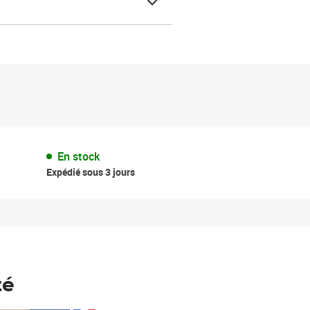
En stock
Expédié sous 3 jours
té