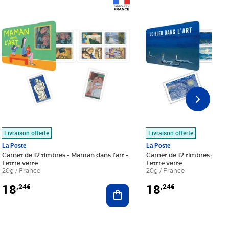
Prix 18,24€
Prix 18,24€
Livraison offerte
Livraison offerte
La Poste
La Poste
Carnet de 12 timbres - Maman dans l'art -
Carnet de 12 timbres - Le bl
Lettre verte
Lettre verte
20g / France
20g / France
18
18
,24€
,24€
r au panier
Ajouter au panier