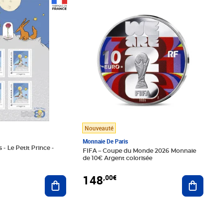
Prix 148,00€
Nouveauté
Monnaie De Paris
 - Le Petit Prince -
FIFA – Coupe du Monde 2026 Monnaie
de 10€ Argent colorisée
148
,00€
Ajouter au panier
Ajoute