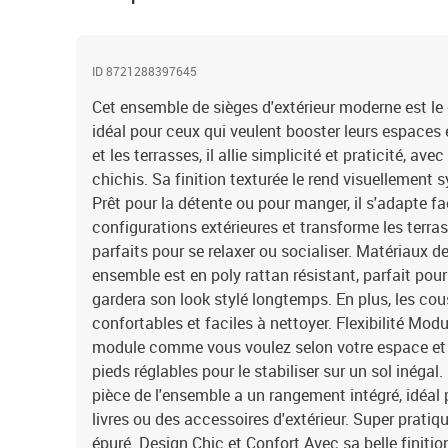
ID 8721288397645
Cet ensemble de sièges d'extérieur moderne est le
idéal pour ceux qui veulent booster leurs espaces e
et les terrasses, il allie simplicité et praticité, av
chichis. Sa finition texturée le rend visuellement
Prêt pour la détente ou pour manger, il s'adapte f
configurations extérieures et transforme les terras
parfaits pour se relaxer ou socialiser. Matériaux d
ensemble est en poly rattan résistant, parfait pour
gardera son look stylé longtemps. En plus, les cou
confortables et faciles à nettoyer. Flexibilité Mo
module comme vous voulez selon votre espace et 
pieds réglables pour le stabiliser sur un sol inég
pièce de l'ensemble a un rangement intégré, idéal
livres ou des accessoires d'extérieur. Super pratiqu
épuré. Design Chic et Confort Avec sa belle finiti