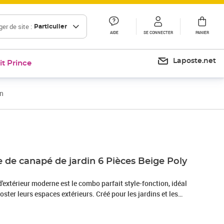
er de site :
Particulier
AIDE
SE CONNECTER
PANIER
Laposte.net
it Prince
in
Prix 500,99€
 de canapé de jardin 6 Pièces Beige Poly
'extérieur moderne est le combo parfait style-fonction, idéal
ster leurs espaces extérieurs. Créé pour les jardins et les
cité et praticité, avec des lignes nettes et sans chichis. Sa
d visuellement sympa et agréable au toucher. Prêt pour la