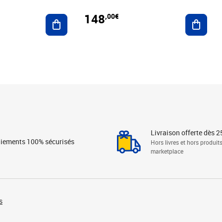
148
,00€
Ajouter au panier
Ajoute
Livraison offerte dès 2
iements 100% sécurisés
Hors livres et hors produit
marketplace
s