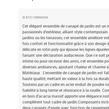
ID 8721158994356
Cet élégant ensemble de canapé de jardin est un 
passionnés d'extérieur, alliant style contemporain 
jardins ou les terrasses, cet ensemble améliore vot
fois confort et fonctionnalité grâce à son design é
délicate en rotin poly qui épouse les lignes épuré
faisant une déclaration audacieuse. Que ce soit 
intime ou pour recevoir des amis, cet ensemble po
diverses ambiances, ajoutant chaleur et charme à 
Matériaux : L'ensemble de canapé de jardin est fabr
haute qualité, mettant en valeur à la fois sa durabi
Soutenu par un cadre en acier enduit de poudre rob
fiabilité à long terme et résistance à la rouille. Co
en bois d'acacia massif apporte une élégance rusti
complètent tout cadre de jardin.Composants inclu
deux canapés d'angle avec fonction de rangement,