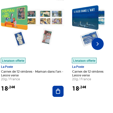
Livraison offerte
Livraison offerte
La Poste
La Poste
Carnet de 12 timbres - Maman dans l'art -
Carnet de 12 timbres - Le bl
Lettre verte
Lettre verte
20g / France
20g / France
18
18
,24€
,24€
r au panier
Ajouter au panier