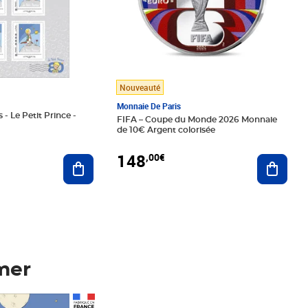
Nouveauté
Monnaie De Paris
 - Le Petit Prince -
FIFA – Coupe du Monde 2026 Monnaie
de 10€ Argent colorisée
148
,00€
Ajouter au panier
Ajoute
mer
Prix 148,00€