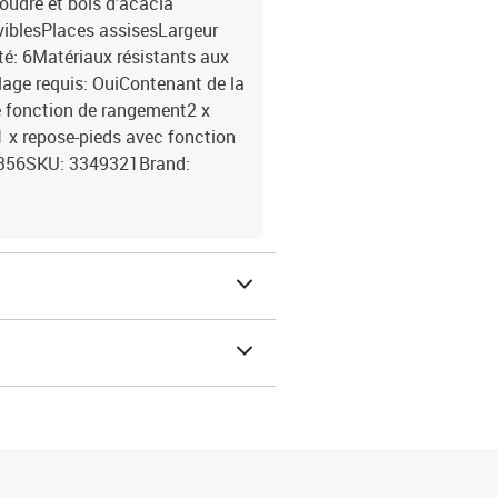
poudre et bois d'acacia
iblesPlaces assisesLargeur
é: 6Matériaux résistants aux
age requis: OuiContenant de la
e fonction de rangement2 x
1 x repose-pieds avec fonction
4356SKU: 3349321Brand: