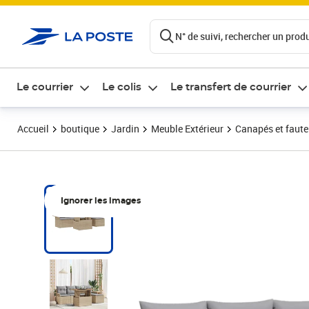
ontenu de la page
N° de suivi, rechercher un produi
Le courrier
Le colis
Le transfert de courrier
Accueil
boutique
Jardin
Meuble Extérieur
Canapés et fauteu
Ignorer les images