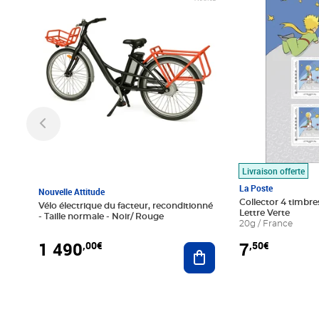
Livraison offerte
La Poste
Nouvelle Attitude
Collector 4 timbres
Vélo électrique du facteur, reconditionné
Lettre Verte
- Taille normale - Noir/ Rouge
20g / France
1 490
7
,00€
,50€
Ajouter au panier