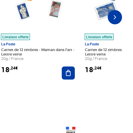
Livraison offerte
Livraison offerte
La Poste
La Poste
Carnet de 12 timbres - Maman dans l'art -
Carnet de 12 timbres - Le bl
Lettre verte
Lettre verte
20g / France
20g / France
18
18
,24€
,24€
r au panier
Ajouter au panier
Prix 18,24€
Prix 18,24€