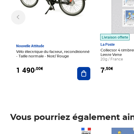
Livraison offerte
La Poste
Nouvelle Attitude
Collector 4 timbres
Vélo électrique du facteur, reconditionné
Lettre Verte
- Taille normale - Noir/ Rouge
20g / France
1 490
7
,00€
,50€
Ajouter au panier
Vous pourriez également ai
Prix 1 490,00€
Prix 7,50€