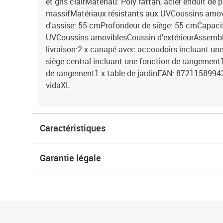
et gris clairMatériau: Poly rattan, acier enduit de 
massifMatériaux résistants aux UVCoussins amov
d'assise: 55 cmProfondeur de siège: 55 cmCapacit
UVCoussins amoviblesCoussin d'extérieurAssembl
livraison:2 x canapé avec accoudoirs incluant un
siège central incluant une fonction de rangement
de rangement1 x table de jardinEAN: 872115899
vidaXL
Caractéristiques
Garantie légale