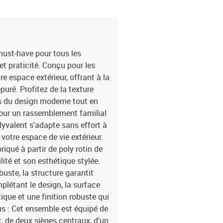
des amis. Créez un espac
détente est obligatoire.E
direct. Utilisez un chif
investissement avec des
amovibles pour le lavage
must-have pour tous les
plaisir durable. Couleur:
et praticité. Conçu pour les
poudre et bois d'acacia
re espace extérieur, offrant à la
amoviblesPlaces assises
puré. Profitez de la texture
6Matériaux résistants 
es du design moderne tout en
requis: OuiContenant de
pour un rassemblement familial
fonction de rangement2 
repose-pieds avec fonct
lyvalent s'adapte sans effort à
8721158994356SKU: 33
votre espace de vie extérieur.
iqué à partir de poly rotin de
lité et son esthétique stylée.
uste, la structure garantit
mplétant le design, la surface
que et une finition robuste qui
s : Cet ensemble est équipé de
 de deux sièges centraux, d'un