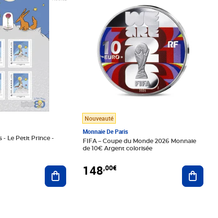
Nouveauté
Monnaie De Paris
 - Le Petit Prince -
FIFA – Coupe du Monde 2026 Monnaie
de 10€ Argent colorisée
148
,00€
Ajouter au panier
Ajoute