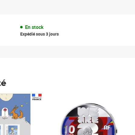
En stock
Expédié sous 3 jours
té
Prix 148,00€