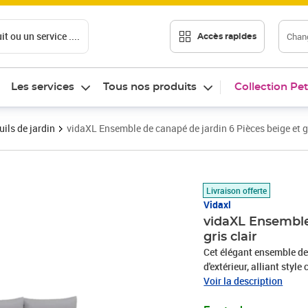
t ou un service ....
Chang
Accès rapides
Les services
Tous nos produits
Collection Pet
ils de jardin
vidaXL Ensemble de canapé de jardin 6 Pièces beige et gr
Prix 474,00€
Livraison offerte
Vidaxl
vidaXL Ensemble
gris clair
Cet élégant ensemble de
d'extérieur, alliant styl
terrasses, cet ensemble a
Voir la description
fonctionnalité grâce à so