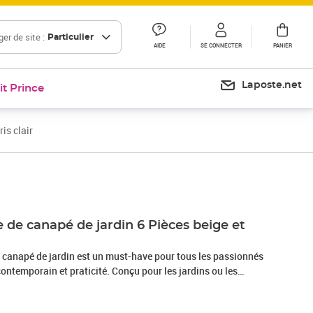
er de site :
Particulier
AIDE
SE CONNECTER
PANIER
Laposte.net
it Prince
is clair
Prix 476,99€
 de canapé de jardin 6 Pièces beige et
 canapé de jardin est un must-have pour tous les passionnés
e contemporain et praticité. Conçu pour les jardins ou les
méliore votre espace extérieur, offrant à la fois confort et
n design épuré. Profitez de la texture délicate en rotin poly