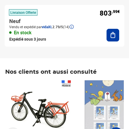
803
,99€
Livraison Offerte
Neuf
Vendu et expédié par
vidaXL
2.79/5
(14)
Ajouter
En stock
Expédié sous 3 jours
Nos clients ont aussi consulté
Prix 1 490,00€
Prix 7,50€