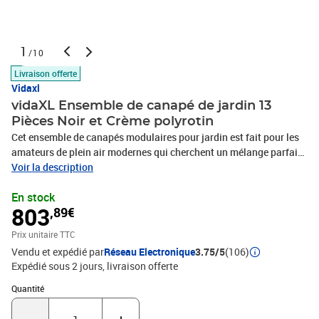
1
/10
Livraison offerte
Vidaxl
vidaXL Ensemble de canapé de jardin 13
Pièces Noir et Crème polyrotin
Cet ensemble de canapés modulaires pour jardin est fait pour les
amateurs de plein air modernes qui cherchent un mélange parfait
de fonctionnalité, de style et de durabilité. Avec un aspect
Voir la description
minimaliste, il s’intègre facilement dans n'importe quel jardin ou
En stock
terrasse, créant un coin sympa pour se rassembler et se détendre.
803
,89€
Chaque module peut être réorganisé, parfait pour passer du temps
avec des amis ou pour profiter de moments de paix dehors.
Prix unitaire TTC
Matériaux de qualité Fabriqué en poly rattan de premier choix, cet
Vendu et expédié par
Réseau Electronique
3.75/5
(106)
ensemble est fait pour supporter les environnements extérieurs. La
Expédié sous 2 jours
livraison offerte
surface de la table est en bois d'acacia massif, ajoutant une
élégance naturelle à votre espace extérieur.Composants pratiques
Quantité : 1
Quantité
Avec des pieds en poteau pour une meilleure stabilité, chaque
module est équipé de coussins de siège amovibles pour un max de