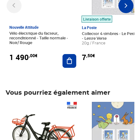
Livraison offerte
Nouvelle Attitude
La Poste
Vélo électrique du facteur,
Collector 4 timbres - Le Petit P
reconditionné - Taille normale -
- Lettre Verte
Noir/ Rouge
20g / France
1 490
7
,00€
,50€
Ajouter au panier
Vous pourriez également aimer
Prix 1 490,00€
Prix 7,50€