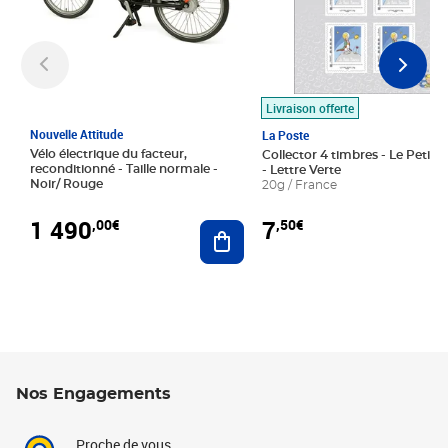
Livraison offerte
Nouvelle Attitude
La Poste
Vélo électrique du facteur,
Collector 4 timbres - Le Petit P
reconditionné - Taille normale -
- Lettre Verte
Noir/ Rouge
20g / France
1 490
7
,00€
,50€
Ajouter au panier
Nos Engagements
Proche de vous