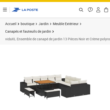
ontenu de la page
Accueil
boutique
Jardin
Meuble Extérieur
Canapés et fauteuils de jardin
vidaXL Ensemble de canapé de jardin 13 Pièces Noir et Crème polyro
Prix 803,89€
Prix 8