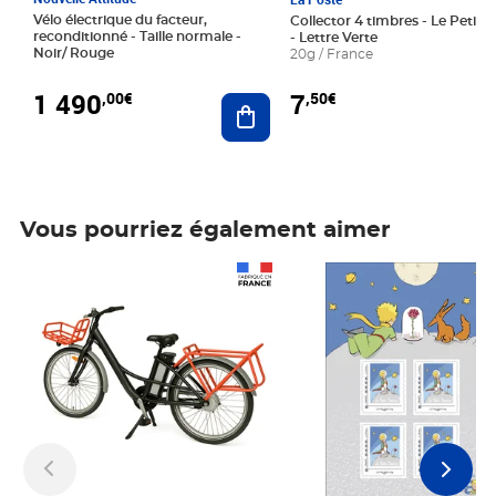
Vélo électrique du facteur,
Collector 4 timbres - Le Petit P
reconditionné - Taille normale -
- Lettre Verte
Noir/ Rouge
20g / France
1 490
7
,00€
,50€
Ajouter au panier
Vous pourriez également aimer
Prix 1 490,00€
Prix 7,50€