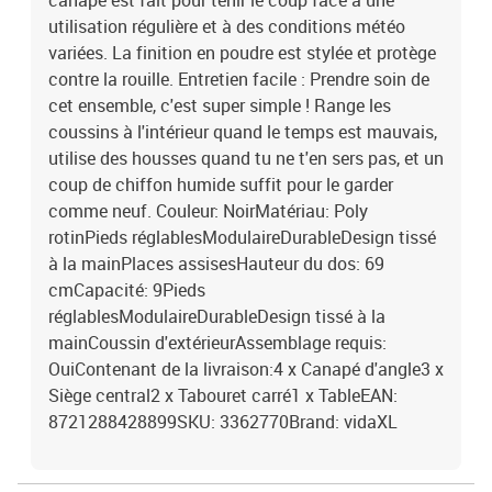
canapé est fait pour tenir le coup face à une
utilisation régulière et à des conditions météo
variées. La finition en poudre est stylée et protège
contre la rouille. Entretien facile : Prendre soin de
cet ensemble, c'est super simple ! Range les
coussins à l'intérieur quand le temps est mauvais,
utilise des housses quand tu ne t'en sers pas, et un
coup de chiffon humide suffit pour le garder
comme neuf. Couleur: NoirMatériau: Poly
rotinPieds réglablesModulaireDurableDesign tissé
à la mainPlaces assisesHauteur du dos: 69
cmCapacité: 9Pieds
réglablesModulaireDurableDesign tissé à la
mainCoussin d'extérieurAssemblage requis:
OuiContenant de la livraison:4 x Canapé d'angle3 x
Siège central2 x Tabouret carré1 x TableEAN:
8721288428899SKU: 3362770Brand: vidaXL