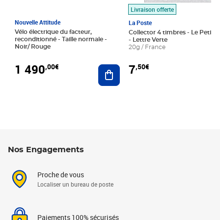
Livraison offerte
Nouvelle Attitude
La Poste
Vélo électrique du facteur,
Collector 4 timbres - Le Petit P
reconditionné - Taille normale -
- Lettre Verte
Noir/ Rouge
20g / France
1 490
7
,00€
,50€
Ajouter au panier
Nos Engagements
Proche de vous
Localiser un bureau de poste
Paiements 100% sécurisés