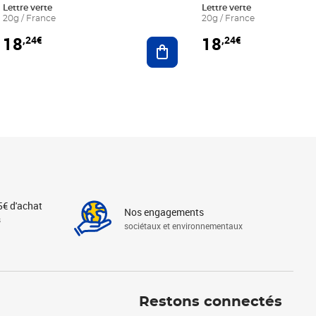
Lettre verte
Lettre verte
20g / France
20g / France
18
18
,24€
,24€
r au panier
Ajouter au panier
5€ d'achat
Nos engagements
s
sociétaux et environnementaux
Linkedin
Instagram
X
Tiktok
Facebook
Youtube
Threads
Restons connectés