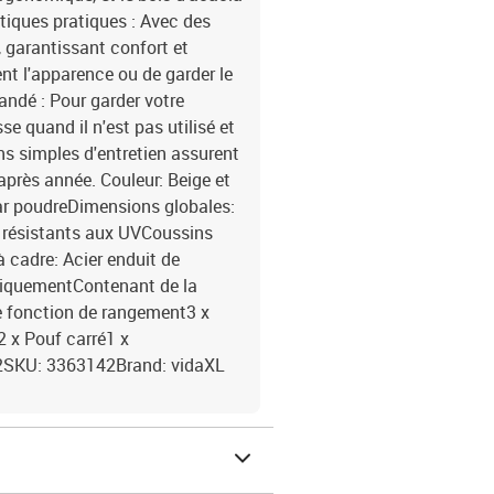
stiques pratiques : Avec des
, garantissant confort et
nt l'apparence ou de garder le
ndé : Pour garder votre
se quand il n'est pas utilisé et
ns simples d'entretien assurent
après année. Couleur: Beige et
 par poudreDimensions globales:
x résistants aux UVCoussins
 cadre: Acier enduit de
uniquementContenant de la
e fonction de rangement3 x
2 x Pouf carré1 x
2SKU: 3363142Brand: vidaXL