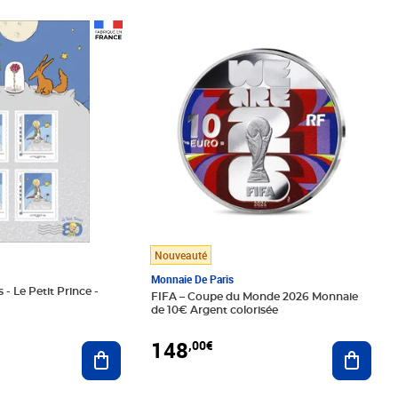
Prix 148,00€
Nouveauté
Monnaie De Paris
 - Le Petit Prince -
FIFA – Coupe du Monde 2026 Monnaie
de 10€ Argent colorisée
148
,00€
Ajouter au panier
Ajoute