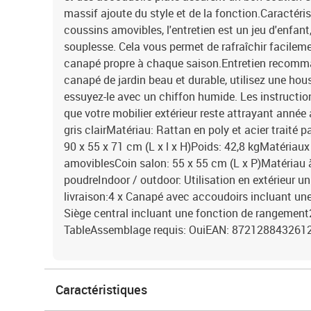
massif ajoute du style et de la fonction.Caractéri
coussins amovibles, l'entretien est un jeu d'enfant
souplesse. Cela vous permet de rafraîchir facileme
canapé propre à chaque saison.Entretien recomma
canapé de jardin beau et durable, utilisez une hous
essuyez-le avec un chiffon humide. Les instructio
que votre mobilier extérieur reste attrayant année 
gris clairMatériau: Rattan en poly et acier traité
90 x 55 x 71 cm (L x l x H)Poids: 42,8 kgMatériau
amoviblesCoin salon: 55 x 55 cm (L x P)Matériau à
poudreIndoor / outdoor: Utilisation en extérieur 
livraison:4 x Canapé avec accoudoirs incluant un
Siège central incluant une fonction de rangement
TableAssemblage requis: OuiEAN: 872128843261
Caractéristiques