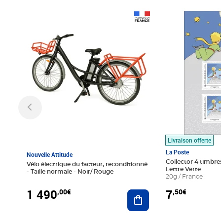
Prix 1 490,00€
Prix 7,50€
Livraison offerte
La Poste
Nouvelle Attitude
Collector 4 timbres
Vélo électrique du facteur, reconditionné
Lettre Verte
- Taille normale - Noir/ Rouge
20g / France
1 490
7
,00€
,50€
Ajouter au panier