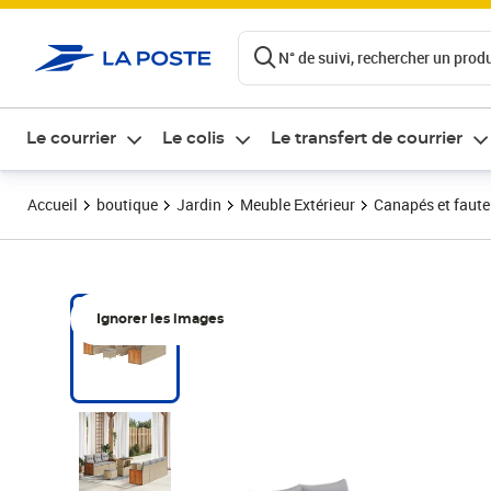
ontenu de la page
N° de suivi, rechercher un produi
Le courrier
Le colis
Le transfert de courrier
Accueil
boutique
Jardin
Meuble Extérieur
Canapés et fauteu
Ignorer les images