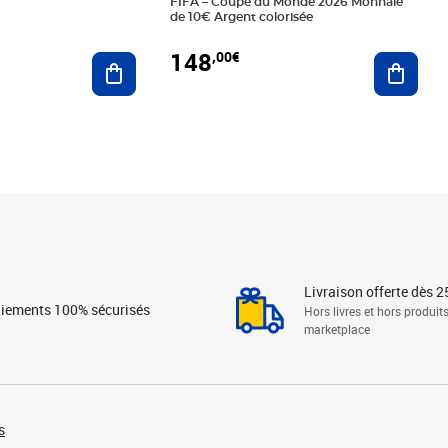
FIFA – Coupe du Monde 2026 Monnaie
de 10€ Argent colorisée
148
,00€
Ajouter au panier
Ajoute
Livraison offerte dès 2
iements 100% sécurisés
Hors livres et hors produit
marketplace
s