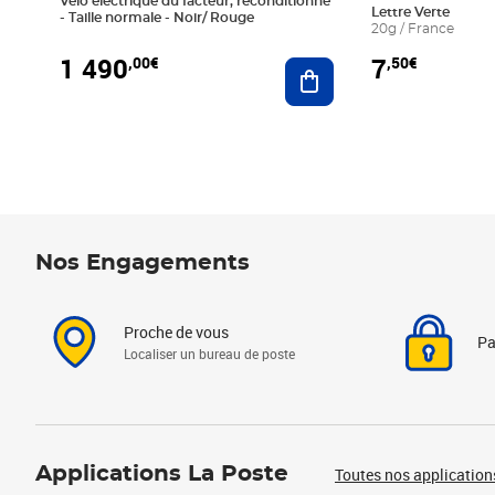
Vélo électrique du facteur, reconditionné
Lettre Verte
- Taille normale - Noir/ Rouge
20g / France
1 490
7
,00€
,50€
Ajouter au panier
Nos Engagements
Proche de vous
Pa
Localiser un bureau de poste
Applications La Poste
Toutes nos application