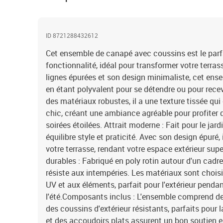
ID 8721288432612
Cet ensemble de canapé avec coussins est le parfa
fonctionnalité, idéal pour transformer votre terra
lignes épurées et son design minimaliste, cet ens
en étant polyvalent pour se détendre ou pour rece
des matériaux robustes, il a une texture tissée qu
chic, créant une ambiance agréable pour profiter d
soirées étoilées. Attrait moderne : Fait pour le ja
équilibre style et praticité. Avec son design épuré
votre terrasse, rendant votre espace extérieur sup
durables : Fabriqué en poly rotin autour d'un cadr
résiste aux intempéries. Les matériaux sont choisi
UV et aux éléments, parfait pour l'extérieur pendan
l'été.Composants inclus : L'ensemble comprend de
des coussins d'extérieur résistants, parfaits pour l
et des accoudoirs plats assurent un bon soutien e