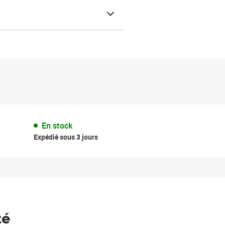
En stock
Expédié sous 3 jours
té