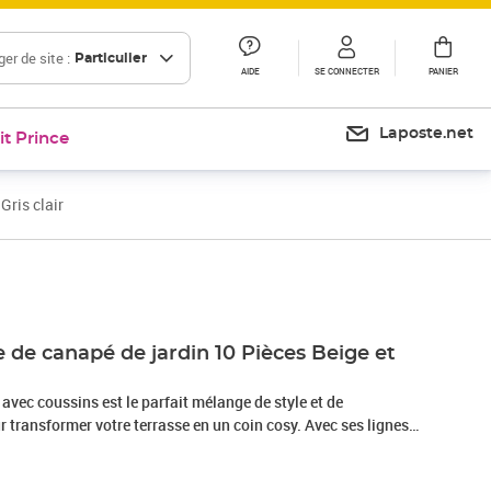
er de site :
Particulier
AIDE
SE CONNECTER
PANIER
Laposte.net
it Prince
Gris clair
Prix 718,99€
 de canapé de jardin 10 Pièces Beige et
vec coussins est le parfait mélange de style et de
ur transformer votre terrasse en un coin cosy. Avec ses lignes
nimaliste, cet ensemble offre une élégance tout en étant
ndre ou pour recevoir des amis. Fabriqué avec des matériaux