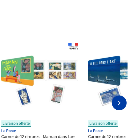
Prix 18,24€
Prix 18,24€
Livraison offerte
Livraison offerte
La Poste
La Poste
Carnet de 12 timbres - Maman dans l'art -
Carnet de 12 timbres - Le bl