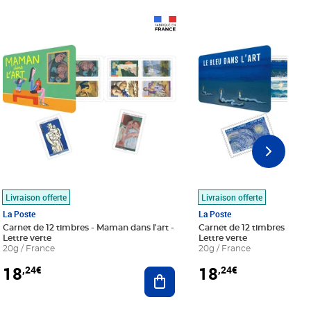
Prix 18,24€
Prix 18,24€
Livraison offerte
Livraison offerte
La Poste
La Poste
Carnet de 12 timbres - Maman dans l'art -
Carnet de 12 timbres - Le bl
Lettre verte
Lettre verte
20g / France
20g / France
18
18
,24€
,24€
r au panier
Ajouter au panier