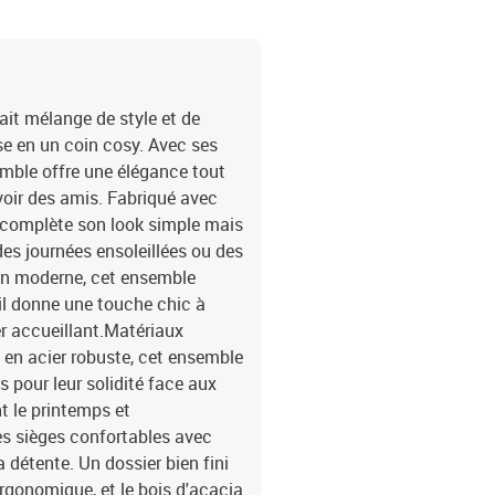
Pouf carré1 x TableAs
3363142Brand: vidaXL
it mélange de style et de
sse en un coin cosy. Avec ses
emble offre une élégance tout
voir des amis. Fabriqué avec
i complète son look simple mais
es journées ensoleillées ou des
rdin moderne, cet ensemble
, il donne une touche chic à
er accueillant.Matériaux
e en acier robuste, cet ensemble
s pour leur solidité face aux
t le printemps et
s sièges confortables avec
a détente. Un dossier bien fini
rgonomique, et le bois d'acacia