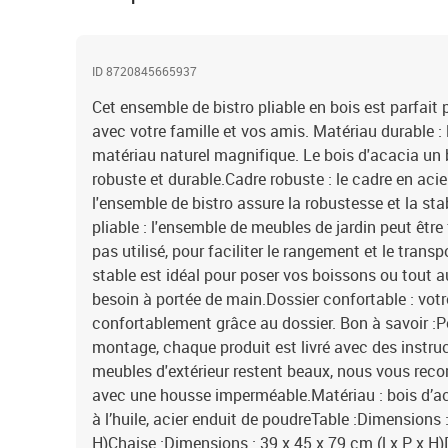
ID 8720845665937
Cet ensemble de bistro pliable en bois est parfait p
avec votre famille et vos amis. Matériau durable :
matériau naturel magnifique. Le bois d'acacia un b
robuste et durable.Cadre robuste : le cadre en aci
l'ensemble de bistro assure la robustesse et la sta
pliable : l'ensemble de meubles de jardin peut être 
pas utilisé, pour faciliter le rangement et le trans
stable est idéal pour poser vos boissons ou tout a
besoin à portée de main.Dossier confortable : votr
confortablement grâce au dossier. Bon à savoir :P
montage, chaque produit est livré avec des instr
meubles d'extérieur restent beaux, nous vous re
avec une housse imperméable.Matériau : bois d’ac
à l’huile, acier enduit de poudreTable :Dimensions :
H)Chaise :Dimensions : 39 x 45 x 79 cm (l x P x H