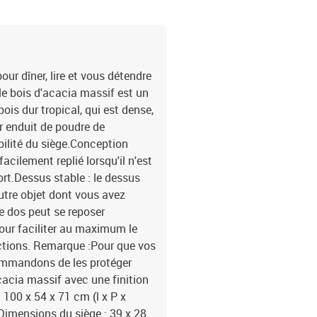
our dîner, lire et vous détendre
 le bois d'acacia massif est un
ois dur tropical, qui est dense,
er enduit de poudre de
bilité du siège.Conception
facilement replié lorsqu'il n'est
port.Dessus stable : le dessus
utre objet dont vous avez
e dos peut se reposer
our faciliter au maximum le
uctions. Remarque :Pour que vos
commandons de les protéger
acia massif avec une finition
 100 x 54 x 71 cm (l x P x
)Dimensions du siège : 39 x 28