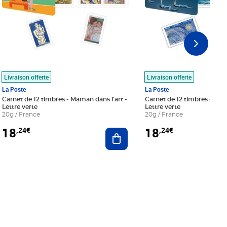
Livraison offerte
Livraison offerte
La Poste
La Poste
Carnet de 12 timbres - Maman dans l'art -
Carnet de 12 timbres - Le bl
Lettre verte
Lettre verte
20g / France
20g / France
18
18
,24€
,24€
r au panier
Ajouter au panier