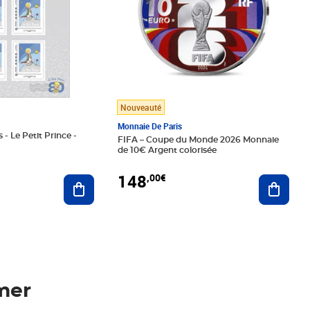
Nouveauté
Monnaie De Paris
 - Le Petit Prince -
FIFA – Coupe du Monde 2026 Monnaie
de 10€ Argent colorisée
148
,00€
Ajouter au panier
Ajoute
mer