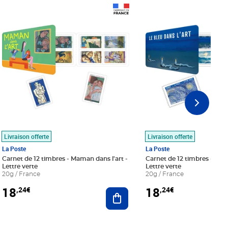
Prix 18,24€
Prix 18,24€
Livraison offerte
Livraison offerte
La Poste
La Poste
Carnet de 12 timbres - Maman dans l'art -
Carnet de 12 timbres - Le bl
Lettre verte
Lettre verte
20g / France
20g / France
18
18
,24€
,24€
r au panier
Ajouter au panier