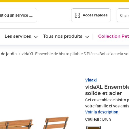
t ou un service ....
Chang
Accès rapides
Les services
Tous nos produits
Collection Pet
 de jardin
vidaXL Ensemble de bistro pliable 5 Pièces Bois d'acacia sol
Vidaxl
vidaXL Ensemble 
solide et acier
Cet ensemble de bistro pl
votre famille et vos ami
naturel magnifique. Le bo
Voir la description
durable.Cadre robuste : 
Couleur :
Brun
assure la robustesse et l