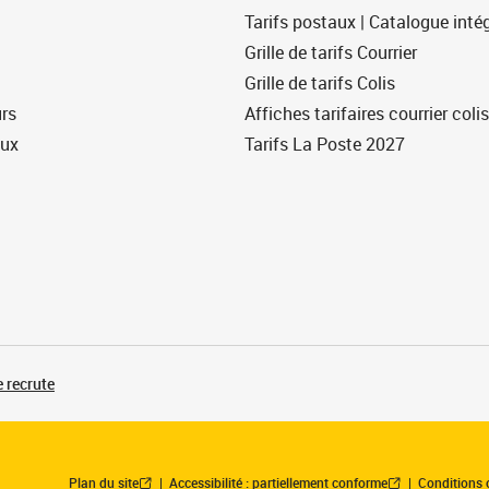
Tarifs postaux | Catalogue intég
Grille de tarifs Courrier
Grille de tarifs Colis
urs
Affiches tarifaires courrier colis
eux
Tarifs La Poste 2027
 recrute
Plan du site
Accessibilité : partiellement conforme
Conditions 