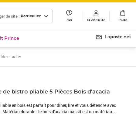
er de site :
Particulier
AIDE
SE CONNECTER
PANIER
Laposte.net
it Prince
ide et acier
de bistro pliable 5 Pièces Bois d'acacia
iable en bois est parfait pour dîner, lire et vous détendre avec
s. Matériau durable : le bois d'acacia massif est un matériau
is d'acacia un bois dur tropical, qui est dense, robuste et
le cadre en acier enduit de poudre de l'ensemble de bistro
a stabilité du siège.Conception pliable : l'ensemble de