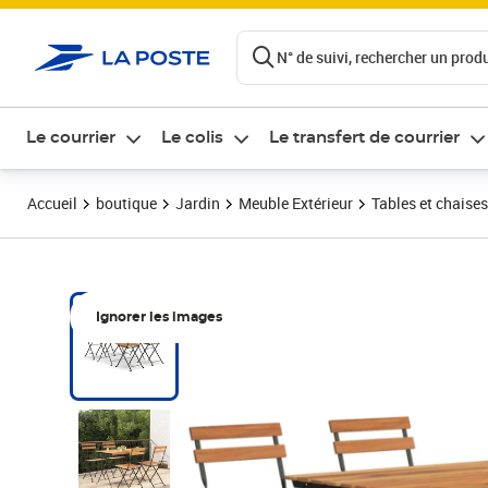
ontenu de la page
N° de suivi, rechercher un produi
Le courrier
Le colis
Le transfert de courrier
Accueil
boutique
Jardin
Meuble Extérieur
Tables et chaises
Ignorer les images