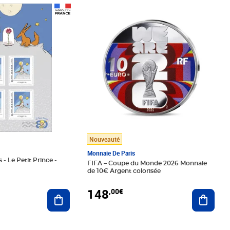
Prix 148,00€
Nouveauté
Monnaie De Paris
 - Le Petit Prince -
FIFA – Coupe du Monde 2026 Monnaie
de 10€ Argent colorisée
148
,00€
Ajouter au panier
Ajoute