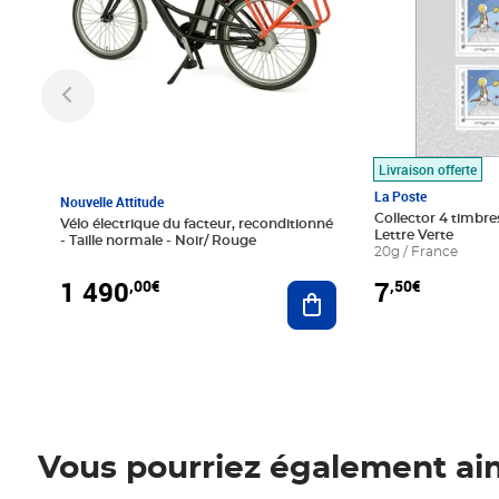
Livraison offerte
La Poste
Nouvelle Attitude
Collector 4 timbres
Vélo électrique du facteur, reconditionné
Lettre Verte
- Taille normale - Noir/ Rouge
20g / France
1 490
7
,00€
,50€
Ajouter au panier
Vous pourriez également ai