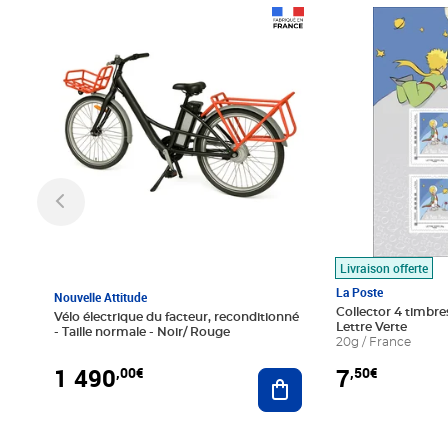
Prix 1 490,00€
Prix 7,50€
Livraison offerte
La Poste
Nouvelle Attitude
Collector 4 timbres
Vélo électrique du facteur, reconditionné
Lettre Verte
- Taille normale - Noir/ Rouge
20g / France
1 490
7
,00€
,50€
Ajouter au panier