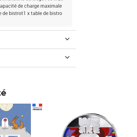
mCapacité de charge maximale
e de bistrot1 x table de bistro
té
Prix 148,00€