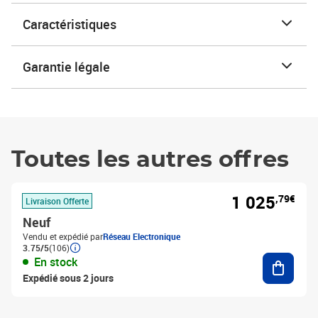
Caractéristiques
Garantie légale
Toutes les autres offres
1 025
,79€
Livraison Offerte
Neuf
Vendu et expédié par
Réseau Electronique
3.75/5
(106)
Ajouter
En stock
Expédié sous 2 jours