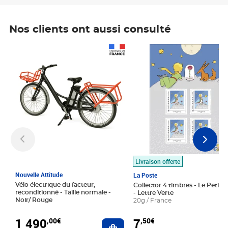
Nos clients ont aussi consulté
Prix 1 490,00€
Prix 7,50€
Livraison offerte
Nouvelle Attitude
La Poste
Vélo électrique du facteur,
Collector 4 timbres - Le Petit P
reconditionné - Taille normale -
- Lettre Verte
Noir/ Rouge
20g / France
1 490
7
,00€
,50€
Ajouter au panier