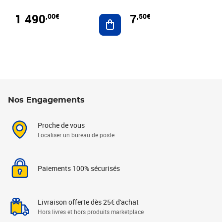
1 490
7
,00€
,50€
Ajouter au panier
Nos Engagements
Proche de vous
Localiser un bureau de poste
Paiements 100% sécurisés
Livraison offerte dès 25€ d'achat
Hors livres et hors produits marketplace