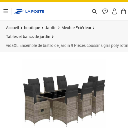
ontenu de la page
Accueil
boutique
Jardin
Meuble Extérieur
Tables et bancs de jardin
vidaXL Ensemble de bistro de jardin 9 Pièces coussins gris poly roti
Prix 1 023,99€
Prix 1