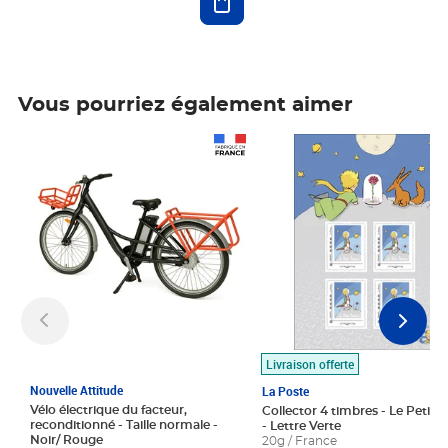
Vous pourriez également aimer
Prix 1 490,00€
Prix 7,50€
Livraison offerte
Nouvelle Attitude
La Poste
Vélo électrique du facteur,
Collector 4 timbres - Le Petit P
reconditionné - Taille normale -
- Lettre Verte
Noir/ Rouge
20g / France