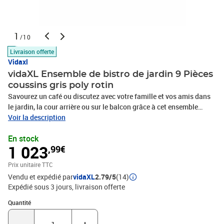
1
/10
Livraison offerte
Vidaxl
vidaXL Ensemble de bistro de jardin 9 Pièces
coussins gris poly rotin
Savourez un café ou discutez avec votre famille et vos amis dans
le jardin, la cour arrière ou sur le balcon grâce à cet ensemble
bistrot confortable ! Matériau durable : le rotin PE, également
Voir la description
appelé polyrotin, est un matériau synthétique solide et facile
En stock
d'entretien qui ressemble au rotin naturel. Il est léger, facile à
1 023
,99€
nettoyer et couramment utilisé pour les meubles d'extérieur en
raison de sa durabilité et de ses propriétés résistantes aux
Prix unitaire TTC
intempéries. Dossier réglable : ce siège de jardin est équipé d'une
Vendu et expédié par
vidaXL
2.79/5
(14)
poignée. Vous pouvez régler le dossier dans n'importe quelle
Expédié sous 3 jours
livraison offerte
position en tirant sur la poignée, puis le remettre rapidement dans
sa position d'origine. Assise confortable : ce mobilier d'extérieur,
Quantité : 1
Quantité
doté de coussins épais et rembourrés, offre une assise
confortable. Housse amovible et lavable : les coussins d'assise