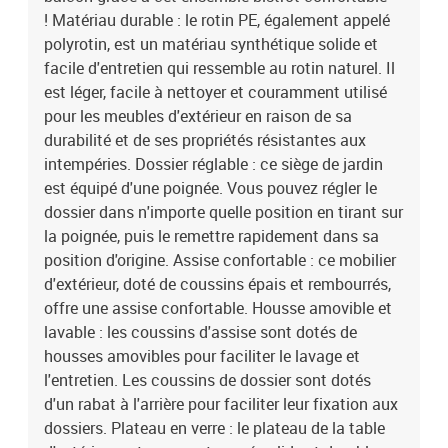
trempéDimensions : 190 x 80 x 75 cm (L x l x H)Coussin :Couleur :
! Matériau durable : le rotin PE, également appelé
gris foncéMatière du revêtement : Tissu (100 %
polyrotin, est un matériau synthétique solide et
polyester)Garnissage du coussin d'assise : MousseGarnissage du
facile d'entretien qui ressemble au rotin naturel. Il
coussin de dossier : Fibre de cotonDimensions du coussin d'assise
est léger, facile à nettoyer et couramment utilisé
(petit) : 45/49 x 50 x 3 cm (l x P x é)Dimensions du coussin d'assise
pour les meubles d'extérieur en raison de sa
(grand) : 45/49 x 93 x 3 cm (l x P x é)Dimensions du coussin de
dossier : 70 x 48 x 10 cm (L x l x é)Contenu de la livraison :6 x
durabilité et de ses propriétés résistantes aux
Fauteuils de jardin inclinables2 x Fauteuils de jardin inclinables
intempéries. Dossier réglable : ce siège de jardin
avec repose-pieds8 x Coussins d'assise avec housse amovible et
est équipé d'une poignée. Vous pouvez régler le
lavable8 x Coussins de dossier1 x Table de jardin
dossier dans n'importe quelle position en tirant sur
la poignée, puis le remettre rapidement dans sa
position d'origine. Assise confortable : ce mobilier
d'extérieur, doté de coussins épais et rembourrés,
offre une assise confortable. Housse amovible et
lavable : les coussins d'assise sont dotés de
housses amovibles pour faciliter le lavage et
l'entretien. Les coussins de dossier sont dotés
d'un rabat à l'arrière pour faciliter leur fixation aux
dossiers. Plateau en verre : le plateau de la table