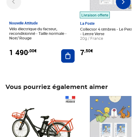
Livraison offerte
Nouvelle Attitude
La Poste
Vélo électrique du facteur,
Collector 4 timbres - Le Petit P
reconditionné - Taille normale -
- Lettre Verte
Noir/ Rouge
20g / France
1 490
7
,00€
,50€
Ajouter au panier
Vous pourriez également aimer
Prix 1 490,00€
Prix 7,50€