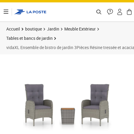
ontenu de la page
Accueil
boutique
Jardin
Meuble Extérieur
Tables et bancs de jardin
vidaXL Ensemble de bistro de jardin 3Pièces Résine tressée et acacia
Prix barré 405,99 €
Prix 268,89€
Prix 2