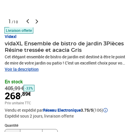
1
/10
Livraison offerte
Vidaxl
vidaXL Ensemble de bistro de jardin 3Pièces
Résine tressée et acacia Gris
Cet élégant ensemble de bistro de jardin est destiné à être le point
de mire de votre jardin ou patio ! C’est un excellent choix pour vous
détendre dans les espaces extérieurs ! Les cadres en acier enduit
Voir la description
de poudre rendent la table et les chaises solides. Grâce à leurs
En stock
constructions légères, tous les articles sont faciles à déplacer. La
405,99 €
résine tressée résistante aux intempéries et le dessus en bois
-33%
268
,89€
d’acacia avec une finition à l'huile sont faciles à nettoyer avec un
chiffon humide. Les fauteuils sont conçus avec des dossiers
Prix unitaire TTC
incurvés et des accoudoirs pour un confort maximal. Les coussins
Vendu et expédié par
Réseau Electronique
3.75/5
(106)
sont inclus pour un soutien supplémentaire et la housse à
Expédié sous 2 jours
livraison offerte
fermeture éclair est amovible pour faciliter le lavage.Couleur :
Quantité : 1
grisMatériau : résine tressée, acier, bois d'acacia massif avec
Quantité
finition à l'huile, tissu (100 % polyester)Dimensions de la table