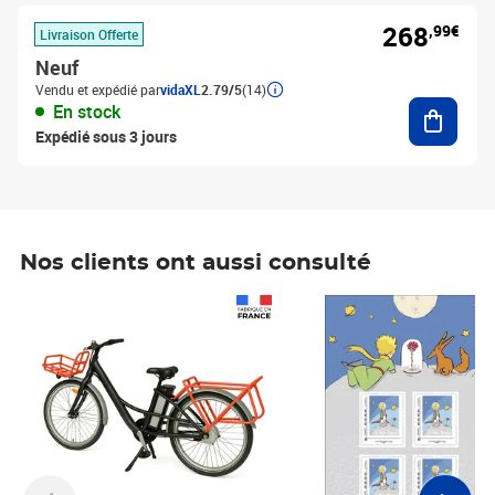
268
,99€
Livraison Offerte
Neuf
Vendu et expédié par
vidaXL
2.79/5
(14)
Ajouter
En stock
Expédié sous 3 jours
Nos clients ont aussi consulté
Prix 1 490,00€
Prix 7,50€