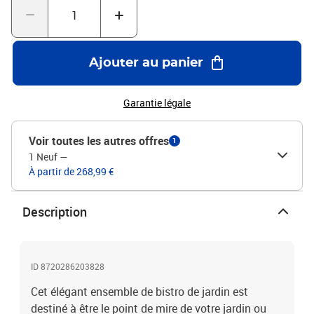
basse : 41,5 x 41,5 x 43 cm (L x l x H)Dimensions de la chaise : 58 x
63 x 108 cm (l x P x H)Dimensions du siège : 44/49,5 x 54 x 12 cm
(l x P x H)Hauteur des accoudoirs à partir du sol : 61
cmDimensions du dossier : 43/51 x 95 cm (l x H)Épaisseur du
Ajouter au panier
coussin de siège : 4 cmDossiers inclinablesCapacité de charge
maximale (par siège) : 110 kgL'assemblage est requisLa livraison
contient :1 x table basse2 x fauteuil
Garantie légale
Voir toutes les autres offres
1
1 Neuf
—
À partir de 268,99 €
Description
ID 8720286203828
Cet élégant ensemble de bistro de jardin est
destiné à être le point de mire de votre jardin ou