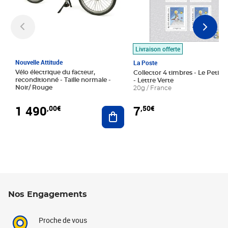
Livraison offerte
Nouvelle Attitude
La Poste
Vélo électrique du facteur,
Collector 4 timbres - Le Petit P
reconditionné - Taille normale -
- Lettre Verte
Noir/ Rouge
20g / France
1 490
7
,00€
,50€
Ajouter au panier
Nos Engagements
Proche de vous