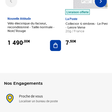
Livraison offerte
Nouvelle Attitude
La Poste
Vélo électrique du facteur,
Collector 4 timbres - Le Petit P
reconditionné - Taille normale -
- Lettre Verte
Noir/ Rouge
20g / France
1 490
7
,00€
,50€
Ajouter au panier
Nos Engagements
Proche de vous
Localiser un bureau de poste