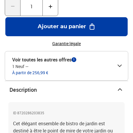
x P x H)Dimensions du siège : 44/49,5 x 54 x 12 cm (l x P x
H)Hauteur des accoudoirs à partir du sol : 61 cmDimensions du
dossier : 43/51 x 95 cm (l x H)Épaisseur du coussin de siège : 4
cmDossiers inclinablesCapacité de charge maximale (par siège) :
Ajouter au panier
110 kgL'assemblage est requisLa livraison contient :1 x table
basse2 x fauteuil
Garantie légale
Voir toutes les autres offres
1
1 Neuf
—
À partir de 256,99 €
Description
ID 8720286203835
Cet élégant ensemble de bistro de jardin est
destiné à être le point de mire de votre jardin ou