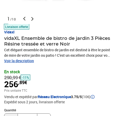
1
/10
Livraison offerte
Vidaxl
vidaXL Ensemble de bistro de jardin 3 Pièces
Résine tressée et verre Noir
Cet élégant ensemble de bistro de jardin est destiné à être le point
de mire de votre jardin ou patio ! C’est un excellent choix pour vous
détendre dans les espaces extérieurs ! Les cadres en acier enduit
Voir la description
de poudre rendent la table et les chaises solides. Grâce à leurs
En stock
constructions légères, tous les articles sont faciles à déplacer. La
290,99 €
résine tressée résistante aux intempéries et le dessus en verre sont
-11%
256
,89€
faciles à nettoyer avec un chiffon humide. Les fauteuils sont
conçus avec des dossiers incurvés et des accoudoirs pour un
Prix unitaire TTC
confort maximal. Les coussins sont inclus pour un soutien
Vendu et expédié par
Réseau Electronique
3.75/5
(106)
supplémentaire et la housse à fermeture éclair est amovible pour
Expédié sous 2 jours
livraison offerte
faciliter le lavage.Couleur : NoirMatériau : résine tressée, acier,
Quantité : 1
verre, tissu (100 % polyester)Dimensions de la table basse : 41,5 x
Quantité
41,5 x 43 cm (L x l x H)Dimensions de la chaise : 58 x 63 x 108 cm (l