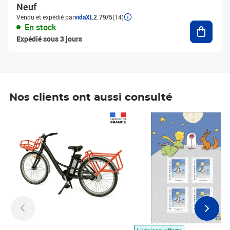
Neuf
Vendu et expédié par
vidaXL
2.79/5
(14)
Ajouter
En stock
Expédié sous 3 jours
Nos clients ont aussi consulté
Prix 1 490,00€
Prix 7,50€