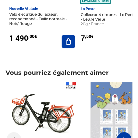
Livraison offerte
Nouvelle Attitude
La Poste
Vélo électrique du facteur,
Collector 4 timbres - Le Petit P
reconditionné - Taille normale -
- Lettre Verte
Noir/ Rouge
20g / France
1 490
7
,00€
,50€
Ajouter au panier
Vous pourriez également aimer
Prix 1 490,00€
Prix 7,50€