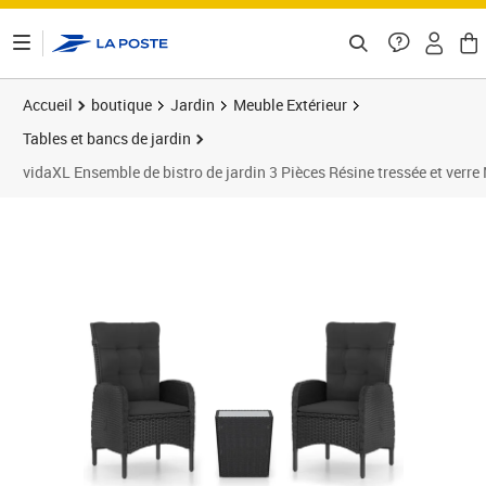
ontenu de la page
Accueil
boutique
Jardin
Meuble Extérieur
Tables et bancs de jardin
vidaXL Ensemble de bistro de jardin 3 Pièces Résine tressée et verre 
Prix barré 290,99 €
Prix 256,89€
Prix 2