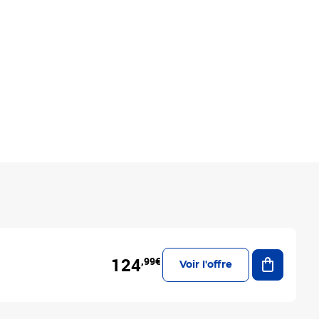
Ajouter a
124
,99€
Voir l'offre