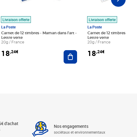
Livraison offerte
Livraison offerte
La Poste
La Poste
Carnet de 12 timbres - Maman dans l'art -
Carnet de 12 timbres - Le bl
Lettre verte
Lettre verte
20g / France
20g / France
18
18
,24€
,24€
r au panier
Ajouter au panier
5€ d'achat
Nos engagements
s
sociétaux et environnementaux