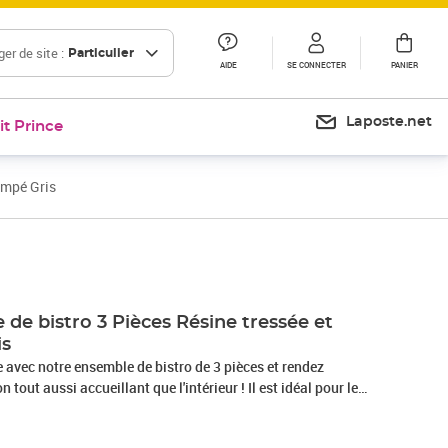
er de site :
Particulier
AIDE
SE CONNECTER
PANIER
Laposte.net
it Prince
empé Gris
Prix 124,99€
de bistro 3 Pièces Résine tressée et
is
e avec notre ensemble de bistro de 3 pièces et rendez
n tout aussi accueillant que l'intérieur ! Il est idéal pour le
 la cour arrière, la véranda et tout autre espace extérieur !
er enduit de poudre recouvert de résine tressée résistante aux