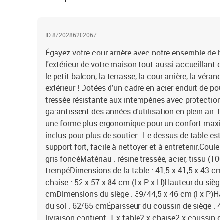
ID 8720286202067
Égayez votre cour arrière avec notre ensemble de b
l'extérieur de votre maison tout aussi accueillant que
le petit balcon, la terrasse, la cour arrière, la vér
extérieur ! Dotées d'un cadre en acier enduit de po
tressée résistante aux intempéries avec protection 
garantissent des années d'utilisation en plein air
une forme plus ergonomique pour un confort max
inclus pour plus de soutien. Le dessus de table es
support fort, facile à nettoyer et à entretenir.Coule
gris foncéMatériau : résine tressée, acier, tissu (10
trempéDimensions de la table : 41,5 x 41,5 x 43 cm
chaise : 52 x 57 x 84 cm (l x P x H)Hauteur du siège
cmDimensions du siège : 39/44,5 x 46 cm (l x P)H
du sol : 62/65 cmÉpaisseur du coussin de siège :
livraison contient :1 x table2 x chaise2 x coussin 