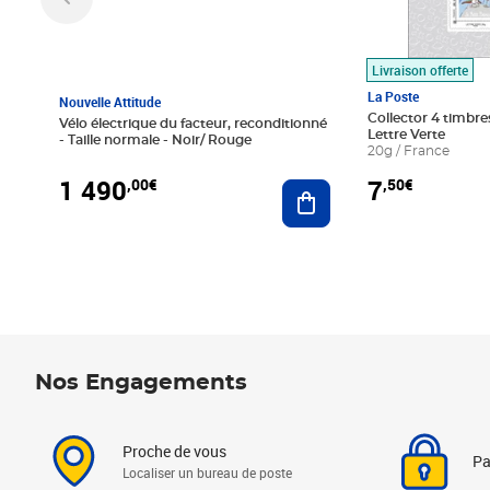
Livraison offerte
La Poste
Nouvelle Attitude
Collector 4 timbres
Vélo électrique du facteur, reconditionné
Lettre Verte
- Taille normale - Noir/ Rouge
20g / France
1 490
7
,00€
,50€
Ajouter au panier
Nos Engagements
Proche de vous
Pa
Localiser un bureau de poste