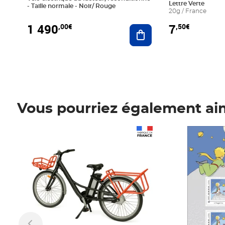
Lettre Verte
- Taille normale - Noir/ Rouge
20g / France
1 490
7
,00€
,50€
Ajouter au panier
Vous pourriez également ai
Prix 1 490,00€
Prix 7,50€