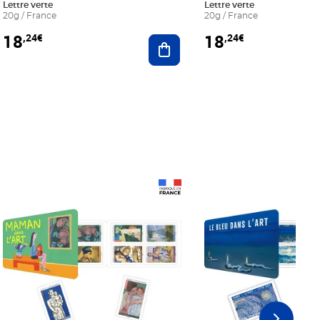
Lettre verte
Lettre verte
20g / France
20g / France
18
18
,24€
,24€
r au panier
Ajouter au panier
Prix 18,24€
Prix 18,24€