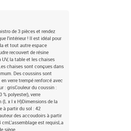
istro de 3 pièces et rendez
 l'intérieur ! Il est idéal pour
anda et tout autre espace
udre recouvert de résine
UV, la table et les chaises
. Les chaises sont conçues dans
imum. Des coussins sont
t en verre trempé renforcé avec
ur : grisCouleur du coussin :
0 % polyester), verre
 (L x l x H)Dimensions de la
 à partir du sol : 42
auteur des accoudoirs à partir
 4 cmL'assemblage est requisLa
de siège