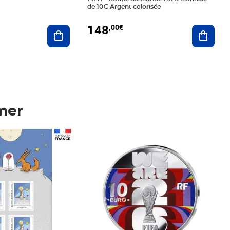
de 10€ Argent colorisée
148
,00€
Ajouter au panier
Ajoute
mer
Prix 148,00€