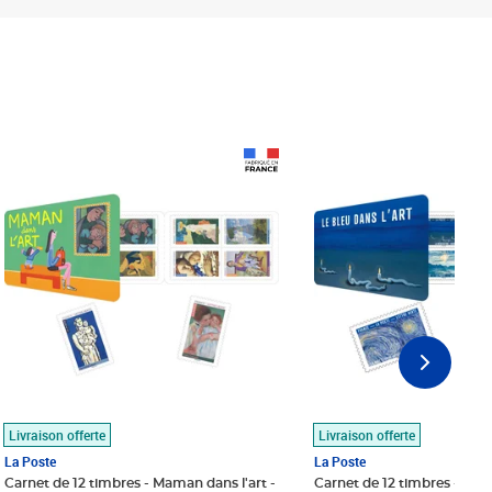
Prix 18,24€
Prix 18,24€
Livraison offerte
Livraison offerte
La Poste
La Poste
Carnet de 12 timbres - Maman dans l'art -
Carnet de 12 timbres - Le bl