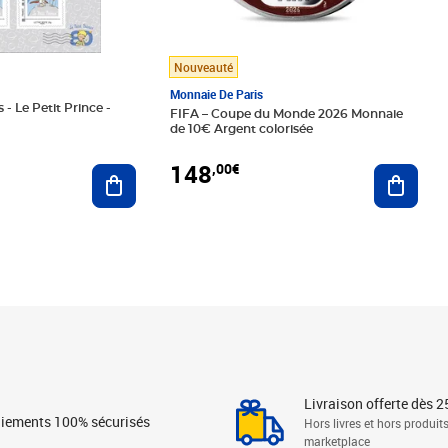
Nouveauté
Monnaie De Paris
 - Le Petit Prince -
FIFA – Coupe du Monde 2026 Monnaie
de 10€ Argent colorisée
148
,00€
Ajouter au panier
Ajoute
Livraison offerte dès 2
iements 100% sécurisés
Hors livres et hors produit
marketplace