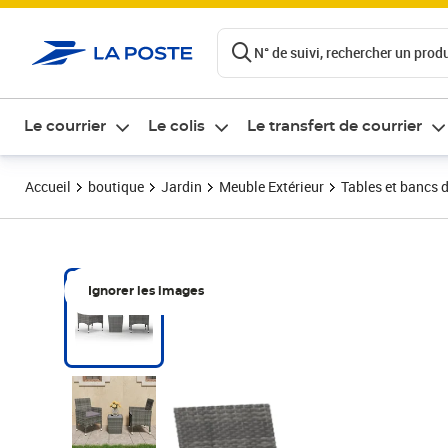
ontenu de la page
N° de suivi, rechercher un produi
Le courrier
Le colis
Le transfert de courrier
Accueil
boutique
Jardin
Meuble Extérieur
Tables et bancs d
Ignorer les images