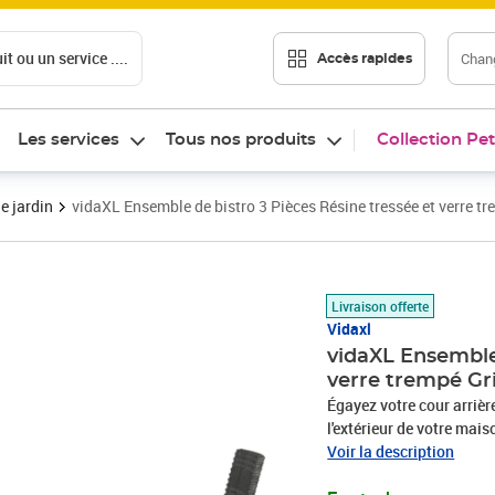
t ou un service ....
Chang
Accès rapides
Les services
Tous nos produits
Collection Pet
e jardin
vidaXL Ensemble de bistro 3 Pièces Résine tressée et verre tr
Prix barré 161,99 €
Prix 123,08€
Livraison offerte
Vidaxl
vidaXL Ensemble 
verre trempé Gr
Égayez votre cour arrièr
l'extérieur de votre maiso
petit balcon, la terrasse,
Voir la description
Dotées d'un cadre en aci