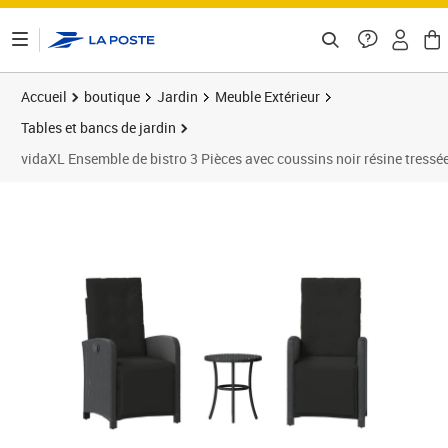
ontenu de la page
Accueil
boutique
Jardin
Meuble Extérieur
Tables et bancs de jardin
vidaXL Ensemble de bistro 3 Pièces avec coussins noir résine tressé
Prix 193,30€
Prix 1