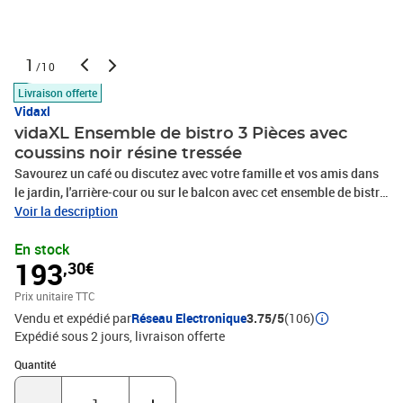
1
/10
Livraison offerte
Vidaxl
vidaXL Ensemble de bistro 3 Pièces avec
coussins noir résine tressée
Savourez un café ou discutez avec votre famille et vos amis dans
le jardin, l'arrière-cour ou sur le balcon avec cet ensemble de bistro
confortable ! Matériau durable : la résine tressée, également
Voir la description
connue sous le nom de poly rotin, est un matériau synthétique
En stock
solide et nécessitant peu d'entretien qui ressemble au rotin
193
,30€
naturel. Il est léger, facile à nettoyer et couramment utilisé pour les
meubles d'extérieur en raison de sa durabilité et de ses propriétés
Prix unitaire TTC
de résistance aux intempéries.Dossier et repose-pied réglables : ce
Vendu et expédié par
Réseau Electronique
3.75/5
(106)
siège de jardin est doté d'une poignée. Vous pouvez régler le
Expédié sous 2 jours
livraison offerte
dossier et le repose-pied dans n'importe quelle position en tirant
sur la poignée, et les remettre rapidement dans leur position
Quantité : 1
Quantité
initiale. Expérience d'assise confortable : cet ensemble de meubles
d'extérieur, doté de coussins épais, offre une expérience d'assise