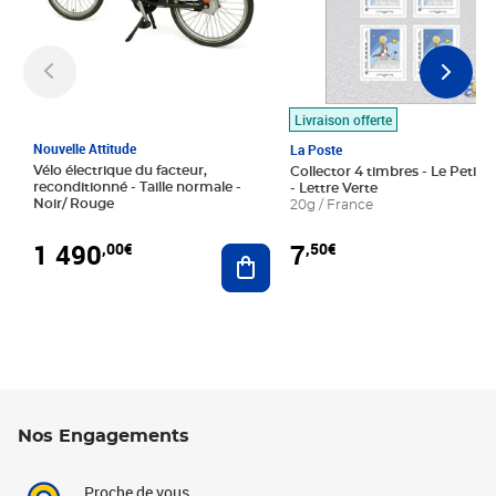
Livraison offerte
Nouvelle Attitude
La Poste
Vélo électrique du facteur,
Collector 4 timbres - Le Petit P
reconditionné - Taille normale -
- Lettre Verte
Noir/ Rouge
20g / France
1 490
7
,00€
,50€
Ajouter au panier
Nos Engagements
Proche de vous