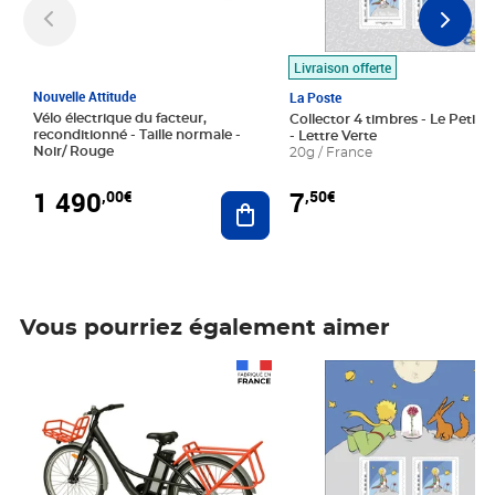
Livraison offerte
Nouvelle Attitude
La Poste
Vélo électrique du facteur,
Collector 4 timbres - Le Petit P
reconditionné - Taille normale -
- Lettre Verte
Noir/ Rouge
20g / France
1 490
7
,00€
,50€
Ajouter au panier
Vous pourriez également aimer
Prix 1 490,00€
Prix 7,50€