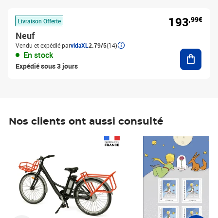
193
,99€
Livraison Offerte
Neuf
Vendu et expédié par
vidaXL
2.79/5
(14)
Ajouter
En stock
Expédié sous 3 jours
Nos clients ont aussi consulté
Prix 1 490,00€
Prix 7,50€