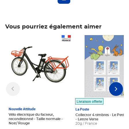
Vous pourriez également aimer
Prix 1 490,00€
Prix 7,50€
Livraison offerte
Nouvelle Attitude
La Poste
Vélo électrique du facteur,
Collector 4 timbres - Le Petit P
reconditionné - Taille normale -
- Lettre Verte
Noir/ Rouge
20g / France