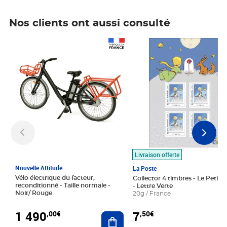
Nos clients ont aussi consulté
Prix 1 490,00€
Prix 7,50€
Livraison offerte
Nouvelle Attitude
La Poste
Vélo électrique du facteur,
Collector 4 timbres - Le Petit P
reconditionné - Taille normale -
- Lettre Verte
Noir/ Rouge
20g / France
1 490
7
,00€
,50€
Ajouter au panier