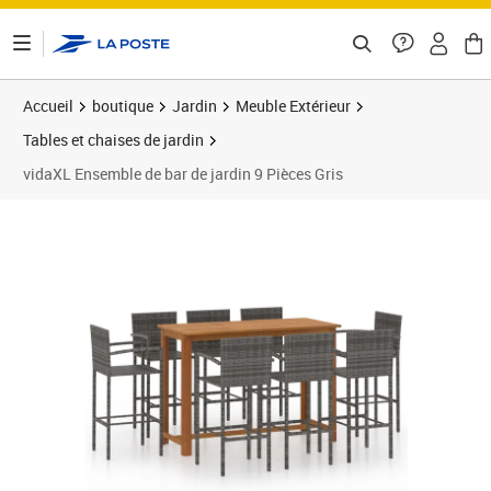
ontenu de la page
Accueil
boutique
Jardin
Meuble Extérieur
Tables et chaises de jardin
vidaXL Ensemble de bar de jardin 9 Pièces Gris
Prix barré 625,99 €
Prix 508,89€
Prix 5