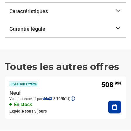
Caractéristiques
Garantie légale
Toutes les autres offres
508
,99€
Livraison Offerte
Neuf
Vendu et expédié par
vidaXL
2.79/5
(14)
Ajouter
En stock
Expédié sous 3 jours