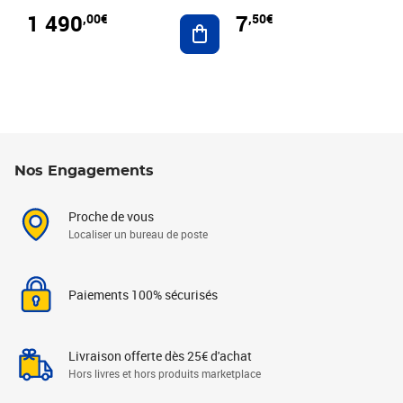
1 490
7
,00€
,50€
Ajouter au panier
Nos Engagements
Proche de vous
Localiser un bureau de poste
Paiements 100% sécurisés
Livraison offerte dès 25€ d'achat
Hors livres et hors produits marketplace