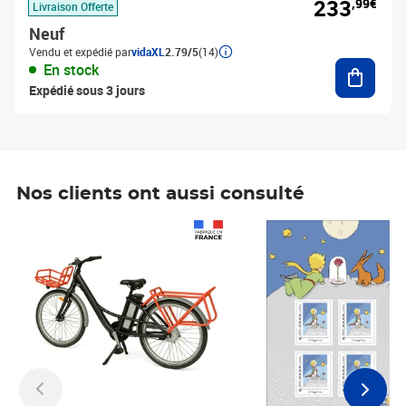
233
,99€
Livraison Offerte
Neuf
Vendu et expédié par
vidaXL
2.79/5
(14)
Ajouter
En stock
Expédié sous 3 jours
Nos clients ont aussi consulté
Prix 1 490,00€
Prix 7,50€