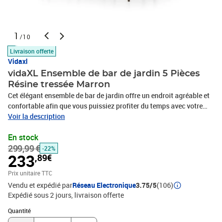
1
/10
Livraison offerte
Vidaxl
vidaXL Ensemble de bar de jardin 5 Pièces
Résine tressée Marron
Cet élégant ensemble de bar de jardin offre un endroit agréable et
confortable afin que vous puissiez profiter du temps avec votre
famille et vos amis. Cette table de comptoir dispose d’un cadre en
Voir la description
acier enduit de poudre recouvert de résine tressée résistante à
En stock
l’eau, assurant des années d’utilisation à l’extérieur. De plus, le
299,99 €
dessus de table en verre trempé facilite le nettoyage. Les tabourets
-22%
233
,89€
ont un solide cadre en acier et sont fabriqués en résine tressée
résistante aux intempéries, ce qui garantit leur stabilité et leur
Prix unitaire TTC
facilité de déplacement. Le dossier, l'accoudoir et le repose-pied
Vendu et expédié par
Réseau Electronique
3.75/5
(106)
intégré ajoutent également au confort d'assise du tabouret.
Expédié sous 2 jours
livraison offerte
Remarque : afin de prolonger la durée de vie des meubles
Quantité : 1
d'extérieur, nous vous recommandons de les protéger avec une
Quantité
housse imperméable.Table :Couleur : marronMatériau : résine