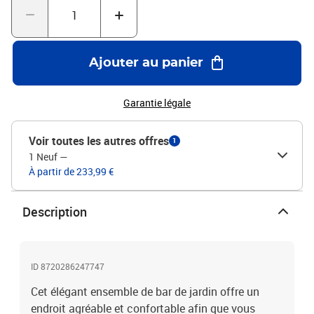
tressée, acier enduit de poudre, verre trempéDimensions : 70 x 70 x
110 cm (L x l x H)Tabouret :Couleur : marronMatériau : résine
tressée, acier enduit de poudreDimensions : 52 x 56 x 118 cm (l x P
x H)Dimensions du siège : 46 x 46 cm (l x P)Hauteur du siège à
Ajouter au panier
partir du sol : 80 cmHauteur du repose-pieds à partir du sol : 33
cmL'assemblage est requisLa livraison contient :1 x table4 x
tabouret
Garantie légale
Voir toutes les autres offres
1
1 Neuf
—
À partir de 233,99 €
Description
ID 8720286247747
Cet élégant ensemble de bar de jardin offre un
endroit agréable et confortable afin que vous