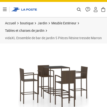
ontenu de la page
Accueil
boutique
Jardin
Meuble Extérieur
Tables et chaises de jardin
vidaXL Ensemble de bar de jardin 5 Pièces Résine tressée Marron
Prix barré 299,99 €
Prix 233,89€
Prix 2