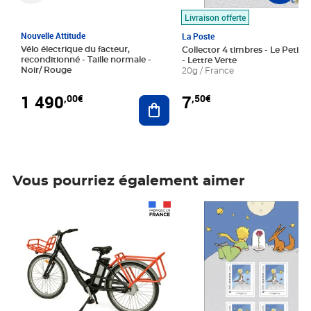
Livraison offerte
Nouvelle Attitude
La Poste
Vélo électrique du facteur,
Collector 4 timbres - Le Petit P
reconditionné - Taille normale -
- Lettre Verte
Noir/ Rouge
20g / France
1 490
7
,00€
,50€
Ajouter au panier
Vous pourriez également aimer
Prix 1 490,00€
Prix 7,50€