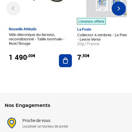
Livraison offerte
Nouvelle Attitude
La Poste
Vélo électrique du facteur,
Collector 4 timbres - Le Petit P
reconditionné - Taille normale -
- Lettre Verte
Noir/ Rouge
20g / France
1 490
7
,00€
,50€
Ajouter au panier
Nos Engagements
Proche de vous
Localiser un bureau de poste