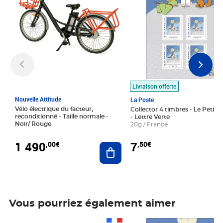
Livraison offerte
Nouvelle Attitude
La Poste
Vélo électrique du facteur,
Collector 4 timbres - Le Petit P
reconditionné - Taille normale -
- Lettre Verte
Noir/ Rouge
20g / France
1 490
7
,00€
,50€
Ajouter au panier
Vous pourriez également aimer
Prix 1 490,00€
Prix 7,50€