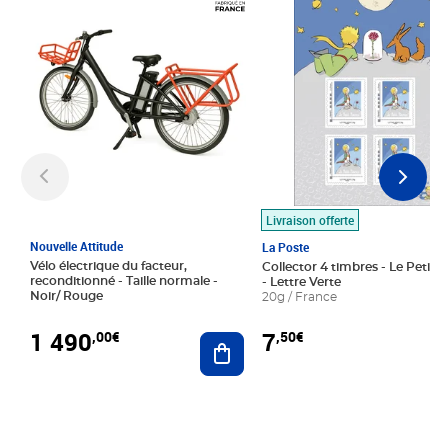
Livraison offerte
Nouvelle Attitude
La Poste
Vélo électrique du facteur,
Collector 4 timbres - Le Petit P
reconditionné - Taille normale -
- Lettre Verte
Noir/ Rouge
20g / France
1 490
7
,00€
,50€
Ajouter au panier