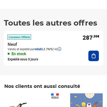
Toutes les autres offres
287
,99€
Livraison Offerte
Neuf
Vendu et expédié par
vidaXL
2.79/5
(14)
Ajouter
En stock
Expédié sous 3 jours
Nos clients ont aussi consulté
Prix 1 490,00€
Prix 7,50€