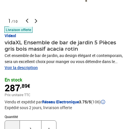
1
/10
Livraison offerte
Vidaxl
vidaXL Ensemble de bar de jardin 5 Pièces
gris bois massif acacia rotin
Cet ensemble de bar de jardin, au design élégant et contemporain,
sera un excellent choix pour manger ou vous détendre dans le
jardin. Matériau durable : la résine tressée, également connue
Voir la description
sous le nom de poly rotin, est un matériau synthétique solide et
En stock
nécessitant peu d'entretien qui ressemble au rotin naturel. Elle est
287
,89€
légère, facile à nettoyer et couramment utilisée pour les produits
d'extérieur en raison de sa durabilité et de ses propriétés de
Prix unitaire TTC
résistance aux intempéries. Fabriqués en résine tressée légère, ces
Vendu et expédié par
Réseau Electronique
3.75/5
(106)
tabourets de bar sont robustes et faciles à déplacer. Plateau de
Expédié sous 2 jours
livraison offerte
table robuste : le bois d’acacia massif est un beau matériau
naturel. Le bois d’acacia est un bois dur tropical, dense, robuste et
Quantité : 1
Quantité
durable. Fabriquée en bois d’acacia massif, cette table de bar est
robuste et stable. Vous pouvez y placer collations, boissons et