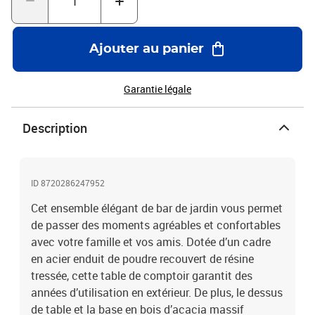
NoirMatériau : résine tressée, acier enduit de poudre, bois d'acacia
massif avec finition à l'huileDimensions : 80 x 80 x 110 cm (L x l x
H)Épaisseur du dessus de table : 2 cmTabouret :Couleur :
Ajouter au panier
NoirCouleur du coussin : crèmeMatériau : résine tressée, acier
enduit de poudre, tissu (100 % polyester)Dimensions : 40 x 44 x
108 cm (l x P x H)Hauteur du siège à partir du sol : 76
Garantie légale
cmDimensions du coussin de siège : 40 x 37 x 4 cm (l x P x
é)L'assemblage est requisLa livraison contient :1 x table4 x
Description
tabouret4 x coussin de siège
ID 8720286247952
Cet ensemble élégant de bar de jardin vous permet
de passer des moments agréables et confortables
avec votre famille et vos amis. Dotée d’un cadre
en acier enduit de poudre recouvert de résine
tressée, cette table de comptoir garantit des
années d’utilisation en extérieur. De plus, le dessus
de table et la base en bois d’acacia massif