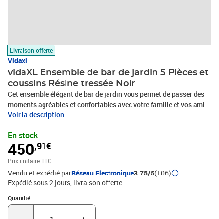
Livraison offerte
Vidaxl
vidaXL Ensemble de bar de jardin 5 Pièces et
coussins Résine tressée Noir
Cet ensemble élégant de bar de jardin vous permet de passer des
moments agréables et confortables avec votre famille et vos amis.
Dotée d’un cadre en acier enduit de poudre recouvert de résine
Voir la description
tressée, cette table de comptoir garantit des années d’utilisation
En stock
en extérieur. De plus, le dessus de table et la base en bois d’acacia
450
,91€
massif ajoutent une robustesse et une stabilité supplémentaires.
Les tabourets ont une construction solide de cadre en acier et sont
Prix unitaire TTC
fabriqués en résine tressée résistante aux intempéries, ce qui
Vendu et expédié par
Réseau Electronique
3.75/5
(106)
garantit leur stabilité et leur facilité de déplacement. Le coussin et
Expédié sous 2 jours
livraison offerte
le repose-pied ajoutent également un confort d'assise
supplémentaire à la chaise. Remarque : afin de prolonger la durée
Quantité : 1
Quantité
de vie des meubles d'extérieur, nous vous recommandons de les
protéger avec une housse imperméable.Table :Couleur :