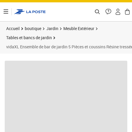
ontenu de la page
Accueil
boutique
Jardin
Meuble Extérieur
Tables et bancs de jardin
vidaXL Ensemble de bar de jardin 5 Pièces et coussins Résine tressé
Prix 450,91€