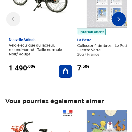
Livraison offerte
Nouvelle Attitude
La Poste
Vélo électrique du facteur,
Collector 4 timbres - Le Petit P
reconditionné - Taille normale -
- Lettre Verte
Noir/ Rouge
20g / France
1 490
7
,00€
,50€
Ajouter au panier
Vous pourriez également aimer
Prix 1 490,00€
Prix 7,50€