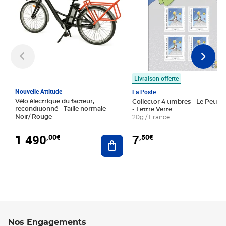
Livraison offerte
Nouvelle Attitude
La Poste
Vélo électrique du facteur,
Collector 4 timbres - Le Petit P
reconditionné - Taille normale -
- Lettre Verte
Noir/ Rouge
20g / France
1 490
7
,00€
,50€
Ajouter au panier
Nos Engagements