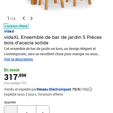
1
/10
Livraison offerte
Vidaxl
vidaXL Ensemble de bar de jardin 5 Pièces
bois d'acacia solide
Cet ensemble de bar de jardin en bois, au design élégant et
contemporain, sera un excellent choix pour manger ou vous
détendre dans le jardin. Bois d'acacia massif : le bois d'acacia
Voir la description
massif est un matériau naturel magnifique. Le bois d'acacia est un
En stock
bois dur tropical, qui est dense, robuste et durable. Fabriqué en
317
,89€
bois d'acacia massif, cet ensemble de bar convient à une
utilisation intérieure et extérieure. Dessus de table robuste : cette
Prix unitaire TTC
table de bar vous offre un dessus de table solide. Vous pouvez
Vendu et expédié par
Réseau Electronique
3.75/5
(106)
placer vos collations, boissons et n'importe laquelle de vos
Expédié sous 2 jours
livraison offerte
décorations préférées. Expérience d'assise confortable : les
repose-pieds offrent un confort d'assise supplémentaire.Surface
Quantité : 1
Quantité
facile à nettoyer : la surface à finition à l'huile rend ce mobilier de
bar d'extérieur facile à nettoyer avec un chiffon humide. Remarque