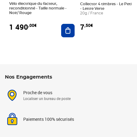
Vélo électrique du facteur,
Collector 4 timbres - Le Petit P
reconditionné - Taille normale -
- Lettre Verte
Noir/ Rouge
20g / France
1 490
7
,00€
,50€
Ajouter au panier
Nos Engagements
Proche de vous
Localiser un bureau de poste
Paiements 100% sécurisés