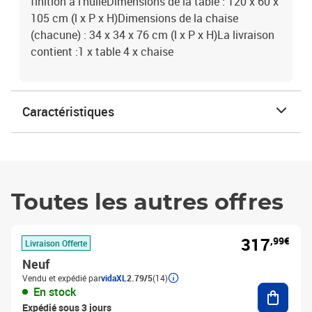
finition à l'huileDimensions de la table : 120 x 60 x
105 cm (l x P x H)Dimensions de la chaise
(chacune) : 34 x 34 x 76 cm (l x P x H)La livraison
contient :1 x table 4 x chaise
Caractéristiques
Toutes les autres offres
317
,99€
Livraison Offerte
Neuf
Vendu et expédié par
vidaXL
2.79/5
(14)
Ajouter
En stock
Expédié sous 3 jours