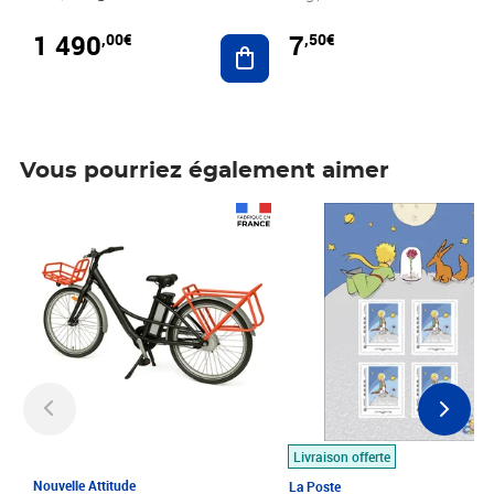
1 490
7
,00€
,50€
Ajouter au panier
Vous pourriez également aimer
Prix 1 490,00€
Prix 7,50€
Livraison offerte
Nouvelle Attitude
La Poste