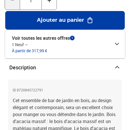
:Chaque produit est livré avec un manuel de montage dans la boîte
pour un montage facile. Afin de prolonger la durée de vie de votre
mobilier d'extérieur, nous vous recommandons de le protéger avec
Ajouter au panier
une housse imperméable.Matériau : bois d'acacia massif avec
finition à l'huileDimensions de la table : 120 x 60 x 105 cm (l x P x
H)Dimensions de la chaise (chacune) : 34 x 34 x 76 cm (l x P x H)La
Voir toutes les autres offres
1
livraison contient :1 x table 4 x chaise
1 Neuf
—
À partir de 317,99 €
Description
ID 8720845722791
Cet ensemble de bar de jardin en bois, au design
élégant et contemporain, sera un excellent choix
pour manger ou vous détendre dans le jardin. Bois
d'acacia massif : le bois d'acacia massif est un
matériau naturel magnifique. Le bois d'acacia est