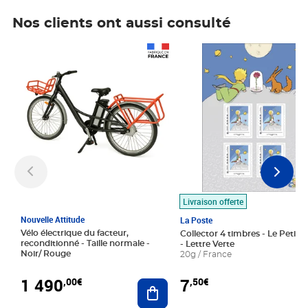
Nos clients ont aussi consulté
Prix 1 490,00€
Prix 7,50€
Livraison offerte
Nouvelle Attitude
La Poste
Vélo électrique du facteur,
Collector 4 timbres - Le Petit P
reconditionné - Taille normale -
- Lettre Verte
Noir/ Rouge
20g / France
1 490
7
,00€
,50€
Ajouter au panier