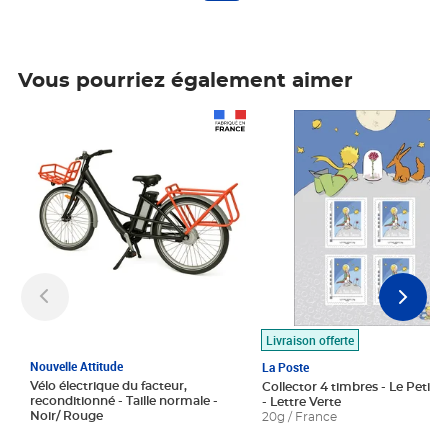
Vous pourriez également aimer
Prix 1 490,00€
Prix 7,50€
Livraison offerte
Nouvelle Attitude
La Poste
Vélo électrique du facteur,
Collector 4 timbres - Le Petit P
reconditionné - Taille normale -
- Lettre Verte
Noir/ Rouge
20g / France