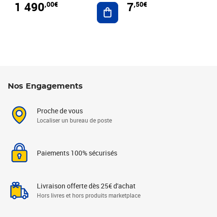
1 490
7
,00€
,50€
Ajouter au panier
Nos Engagements
Proche de vous
Localiser un bureau de poste
Paiements 100% sécurisés
Livraison offerte dès 25€ d'achat
Hors livres et hors produits marketplace