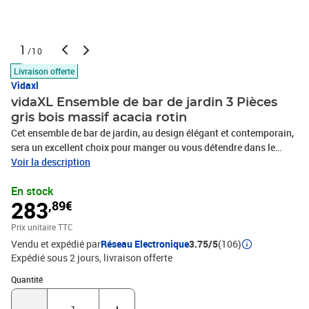
1
/10
Livraison offerte
Vidaxl
vidaXL Ensemble de bar de jardin 3 Pièces
gris bois massif acacia rotin
Cet ensemble de bar de jardin, au design élégant et contemporain,
sera un excellent choix pour manger ou vous détendre dans le
jardin. Matériau durable : la résine tressée, également connue
Voir la description
sous le nom de poly rotin, est un matériau synthétique solide et
En stock
nécessitant peu d'entretien qui ressemble au rotin naturel. Elle est
283
,89€
légère, facile à nettoyer et couramment utilisée pour les produits
d'extérieur en raison de sa durabilité et de ses propriétés de
Prix unitaire TTC
résistance aux intempéries. Fabriqués en résine tressée légère, ces
Vendu et expédié par
Réseau Electronique
3.75/5
(106)
tabourets de bar sont robustes et faciles à déplacer. Plateau de
Expédié sous 2 jours
livraison offerte
table robuste : le bois d’acacia massif est un beau matériau
naturel. Le bois d’acacia est un bois dur tropical, dense, robuste et
Quantité : 1
Quantité
durable. Fabriquée en bois d’acacia massif, cette table de bar est
robuste et stable. Vous pouvez y placer collations, boissons et