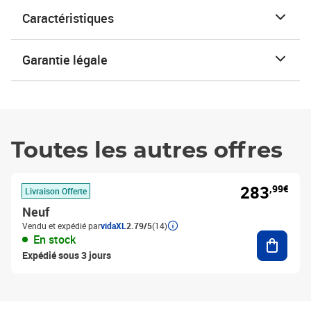
Caractéristiques
Garantie légale
Toutes les autres offres
283
,99€
Livraison Offerte
Neuf
Vendu et expédié par
vidaXL
2.79/5
(14)
Ajouter
En stock
Expédié sous 3 jours