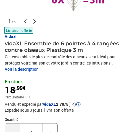
1
/6
Livraison offerte
Vidaxl
vidaXL Ensemble de 6 pointes à 4 rangées
contre oiseaux Plastique 3 m
Cet ensemble de pics de contrôle des oiseaux sera idéal pour
protéger votre maison et votre jardin contre les intrusions
indésirables, telles que les oiseaux, les chats, les ratons laveurs,
Voir la description
etc. Il s'agit d'une méthode humaine, inoffensive, facilement
En stock
applicable et très efficace pour repousser les oiseaux et autres
18
,99€
ravageurs. Grâce au matériau de haute qualité, notre produit est
résistant aux intempéries et à l'eau. La livraison comprend 6
Prix unitaire TTC
pointes de contrôle des oiseaux.Matériau : Plastique + acier
Vendu et expédié par
vidaXL
2.79/5
(14)
inoxydableTaille de chaque base de pointe : 50 x 2,5 cm (L x
Expédié sous 3 jours
livraison offerte
l)Longueur totale : 3 mHauteur de broche : 115 mmPointes sur 4
rangéesLa livraison comprend 6 pointes contre oiseaux
Quantité : 1
Quantité