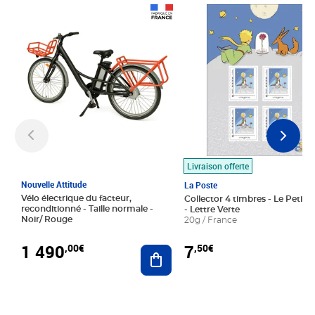
Prix 1 490,00€
Prix 7,50€
Livraison offerte
Nouvelle Attitude
La Poste
Vélo électrique du facteur,
Collector 4 timbres - Le Petit P
reconditionné - Taille normale -
- Lettre Verte
Noir/ Rouge
20g / France
1 490
7
,00€
,50€
Ajouter au panier