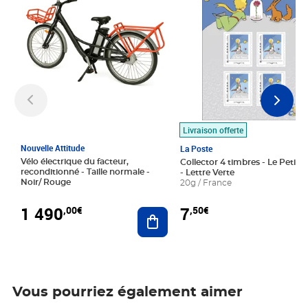
Livraison offerte
Nouvelle Attitude
La Poste
Vélo électrique du facteur,
Collector 4 timbres - Le Petit P
reconditionné - Taille normale -
- Lettre Verte
Noir/ Rouge
20g / France
1 490
7
,00€
,50€
Ajouter au panier
Vous pourriez également aimer