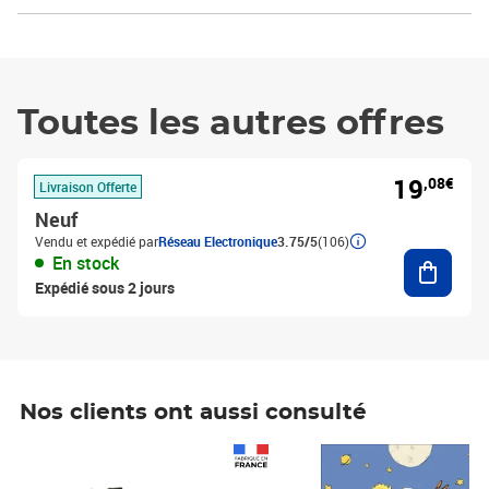
Toutes les autres offres
19
,08€
Livraison Offerte
Neuf
Vendu et expédié par
Réseau Electronique
3.75/5
(106)
Ajouter
En stock
Expédié sous 2 jours
Nos clients ont aussi consulté
Prix 1 490,00€
Prix 7,50€