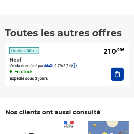
Toutes les autres offres
210
,99€
Livraison Offerte
Neuf
Vendu et expédié par
vidaXL
2.79/5
(14)
Ajouter
En stock
Expédié sous 3 jours
Nos clients ont aussi consulté
Prix 1 490,00€
Prix 7,50€