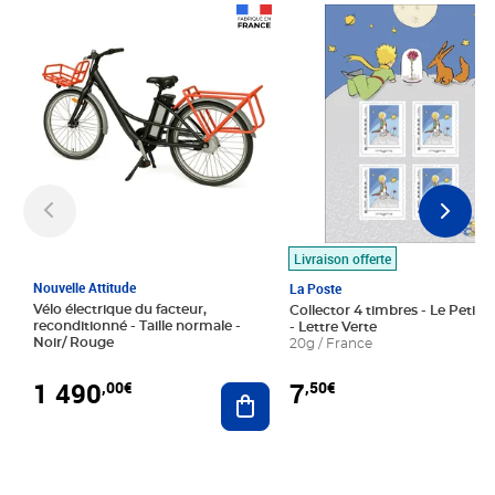
Prix 1 490,00€
Prix 7,50€
Livraison offerte
Nouvelle Attitude
La Poste
Vélo électrique du facteur,
Collector 4 timbres - Le Petit P
reconditionné - Taille normale -
- Lettre Verte
Noir/ Rouge
20g / France
1 490
7
,00€
,50€
Ajouter au panier