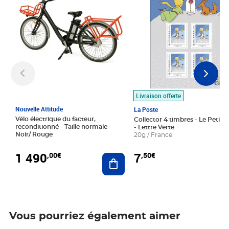
Livraison offerte
Nouvelle Attitude
La Poste
Vélo électrique du facteur,
Collector 4 timbres - Le Petit P
reconditionné - Taille normale -
- Lettre Verte
Noir/ Rouge
20g / France
1 490
7
,00€
,50€
Ajouter au panier
Vous pourriez également aimer