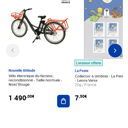
Livraison offerte
Nouvelle Attitude
La Poste
Vélo électrique du facteur,
Collector 4 timbres - Le Petit P
reconditionné - Taille normale -
- Lettre Verte
Noir/ Rouge
20g / France
1 490
7
,00€
,50€
Ajouter au panier