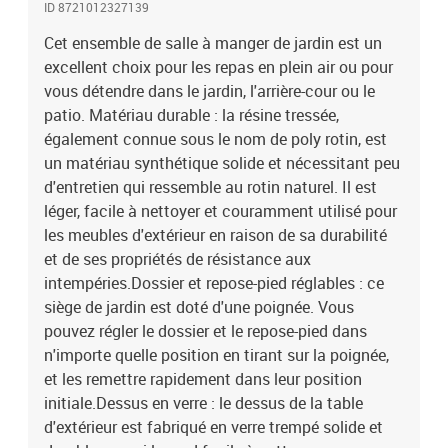
ID 8721012327139
votre espace extérieur.Expérience d'assise confortable : ce mobilier
d'extérieur, doté de coussins épais, offre une expérience d'assise
Cet ensemble de salle à manger de jardin est un
confortable.Housse amovible et lavable : ces coussins de siège
excellent choix pour les repas en plein air ou pour
sont dotés de housses amovibles pour un lavage et un entretien
vous détendre dans le jardin, l'arrière-cour ou le
faciles. Bon à savoir :Pour que vos meubles d'extérieur restent
patio. Matériau durable : la résine tressée,
beaux, nous vous recommandons de les protéger avec une housse
également connue sous le nom de poly rotin, est
imperméable.Capacité de charge maximale (par siège) : 110
un matériau synthétique solide et nécessitant peu
kgRésistance aux UVAssemblage requis : ouiTable :Couleur :
d'entretien qui ressemble au rotin naturel. Il est
noirMatériau : acier enduit de poudre, verre trempéDimensions :
200 x 100 x 74 cm (L x l x H)Chaise :Couleur : marronMatériau :
léger, facile à nettoyer et couramment utilisé pour
résine tressée, acier enduit de poudreDimensions de l'assise : 57 x
les meubles d'extérieur en raison de sa durabilité
66 x 93 cm (l x P x H)Dimensions de couchage : 57 x 117 x 83 cm (l
et de ses propriétés de résistance aux
x P x H)Dimensions du siège : 48 x 54 cm (l x P)Hauteur du siège à
intempéries.Dossier et repose-pied réglables : ce
partir du sol : 43,5 cmHauteur des accoudoirs à partir du sol : 62
siège de jardin est doté d'une poignée. Vous
cmCoussin :Couleur : blanc crème Matériau de la couverture : tissu
pouvez régler le dossier et le repose-pied dans
(100 % polyester)Matériau de remplissage du coussin de siège :
n'importe quelle position en tirant sur la poignée,
mousseMatériau de remplissage du coussin de dossier : fibre de
cotonDimensions du coussin de siège : 48 x 93 x 3 cm (l x P x
et les remettre rapidement dans leur position
é)Dimensions du coussin de dossier : 49 x 70 x 10 cm (L x l x é)La
initiale.Dessus en verre : le dessus de la table
livraison contient :1 x table de jardin8 x chaise de jardin8 x
d'extérieur est fabriqué en verre trempé solide et
coussin de dossier8 x coussin d'assise avec housse amovible et