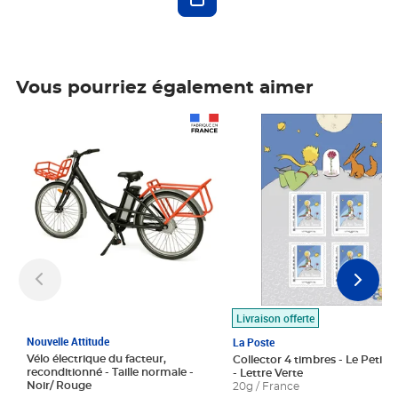
Vous pourriez également aimer
Prix 1 490,00€
Prix 7,50€
Livraison offerte
Nouvelle Attitude
La Poste
Vélo électrique du facteur,
Collector 4 timbres - Le Petit P
reconditionné - Taille normale -
- Lettre Verte
Noir/ Rouge
20g / France