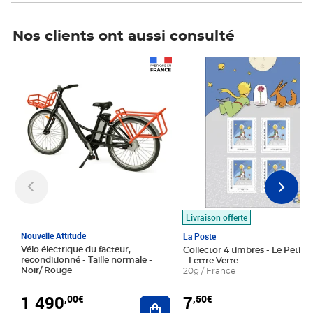
Nos clients ont aussi consulté
Prix 1 490,00€
Prix 7,50€
Livraison offerte
Nouvelle Attitude
La Poste
Vélo électrique du facteur,
Collector 4 timbres - Le Petit P
reconditionné - Taille normale -
- Lettre Verte
Noir/ Rouge
20g / France
1 490
7
,00€
,50€
Ajouter au panier