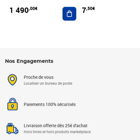
1 490
7
,00€
,50€
Ajouter au panier
Nos Engagements
Proche de vous
Localiser un bureau de poste
Paiements 100% sécurisés
Livraison offerte dès 25€ d'achat
Hors livres et hors produits marketplace