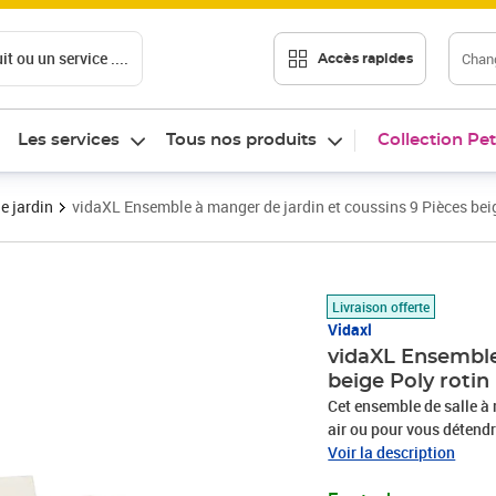
t ou un service ....
Chang
Accès rapides
Les services
Tous nos produits
Collection Pet
e jardin
vidaXL Ensemble à manger de jardin et coussins 9 Pièces beig
Prix 613,89€
Livraison offerte
Vidaxl
vidaXL Ensemble
beige Poly rotin
Cet ensemble de salle à 
air ou pour vous détendre
Matériau durable : la ré
Voir la description
un matériau synthétique 