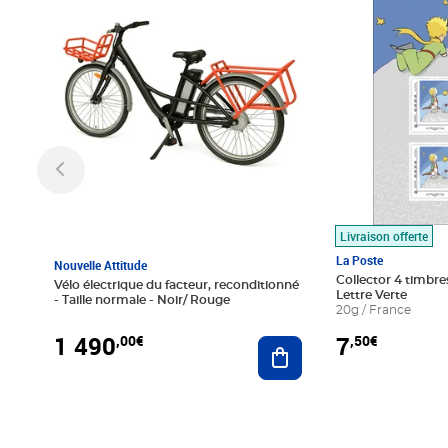
Livraison offerte
La Poste
Nouvelle Attitude
Collector 4 timbres
Vélo électrique du facteur, reconditionné
Lettre Verte
- Taille normale - Noir/ Rouge
20g / France
1 490
7
,00€
,50€
Ajouter au panier