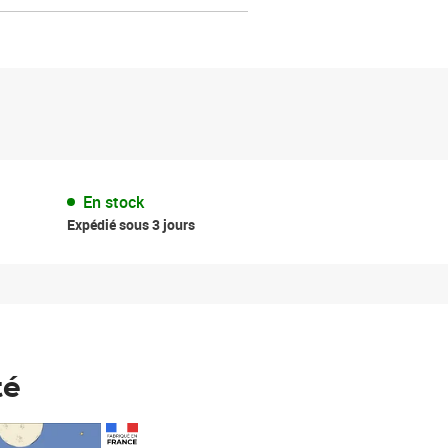
En stock
Expédié sous 3 jours
té
Prix 148,00€