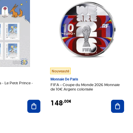
Nouveauté
Monnaie De Paris
 - Le Petit Prince -
FIFA – Coupe du Monde 2026 Monnaie
de 10€ Argent colorisée
148
,00€
Ajouter au panier
Ajoute