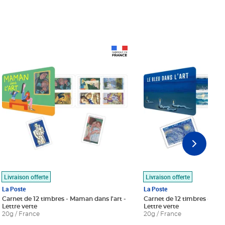
Prix 18,24€
Prix 18,24€
Livraison offerte
Livraison offerte
La Poste
La Poste
Carnet de 12 timbres - Maman dans l'art -
Carnet de 12 timbres - Le bl
Lettre verte
Lettre verte
20g / France
20g / France