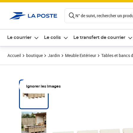
ontenu de la page
N° de suivi, rechercher un produi
Le courrier
Le colis
Le transfert de courrier
Accueil
boutique
Jardin
Meuble Extérieur
Tables et bancs d
Ignorer les images