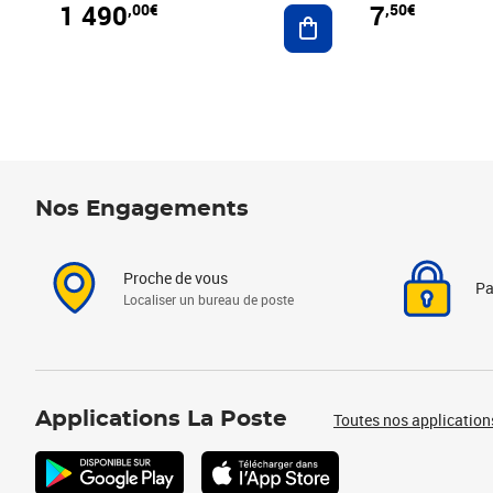
1 490
7
,00€
,50€
Ajouter au panier
Nos Engagements
Proche de vous
Pa
Localiser un bureau de poste
Applications La Poste
Toutes nos application