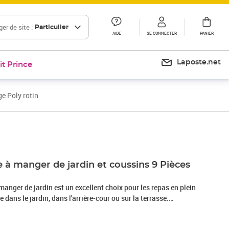
er de site :
Particulier
AIDE
SE CONNECTER
PANIER
Laposte.net
it Prince
e Poly rotin
Prix 613,99€
 à manger de jardin et coussins 9 Pièces
manger de jardin est un excellent choix pour les repas en plein
 dans le jardin, dans l'arrière-cour ou sur la terrasse.
sine tressée, également connue sous le nom de poly rotin, est
solide et nécessitant peu d'entretien qui ressemble au rotin