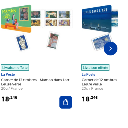
Livraison offerte
Livraison offerte
La Poste
La Poste
Carnet de 12 timbres - Maman dans l'art -
Carnet de 12 timbres - Le bl
Lettre verte
Lettre verte
20g / France
20g / France
18
18
,24€
,24€
r au panier
Ajouter au panier