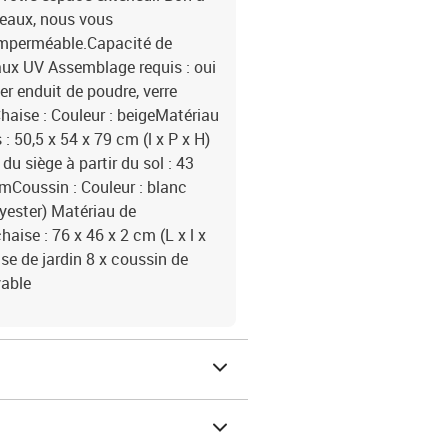
beaux, nous vous
imperméable.Capacité de
aux UV Assemblage requis : oui
ier enduit de poudre, verre
haise : Couleur : beigeMatériau
: 50,5 x 54 x 79 cm (l x P x H)
du siège à partir du sol : 43
cmCoussin : Couleur : blanc
lyester) Matériau de
ise : 76 x 46 x 2 cm (L x l x
ise de jardin 8 x coussin de
vable