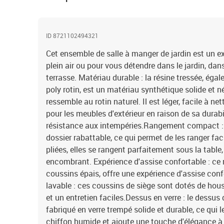
ID 8721102494321
Cet ensemble de salle à manger de jardin est un ex
plein air ou pour vous détendre dans le jardin, dans 
terrasse. Matériau durable : la résine tressée, ég
poly rotin, est un matériau synthétique solide et n
ressemble au rotin naturel. Il est léger, facile à n
pour les meubles d'extérieur en raison de sa durabi
résistance aux intempéries.Rangement compact : 
dossier rabattable, ce qui permet de les ranger fac
pliées, elles se rangent parfaitement sous la tabl
encombrant. Expérience d'assise confortable : ce m
coussins épais, offre une expérience d'assise con
lavable : ces coussins de siège sont dotés de ho
et un entretien faciles.Dessus en verre : le dessus d
fabriqué en verre trempé solide et durable, ce qui l
chiffon humide et ajoute une touche d'élégance à 