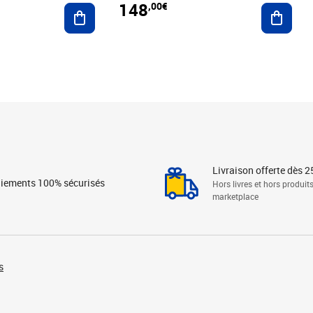
148
,00€
Ajouter au panier
Ajoute
Livraison offerte dès 2
iements 100% sécurisés
Hors livres et hors produit
marketplace
s