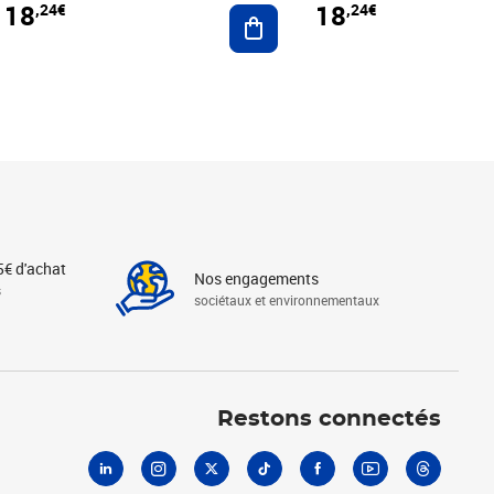
18
18
,24€
,24€
r au panier
Ajouter au panier
5€ d'achat
Nos engagements
s
sociétaux et environnementaux
Linkedin
Instagram
X
Tiktok
Facebook
Youtube
Threads
Restons connectés