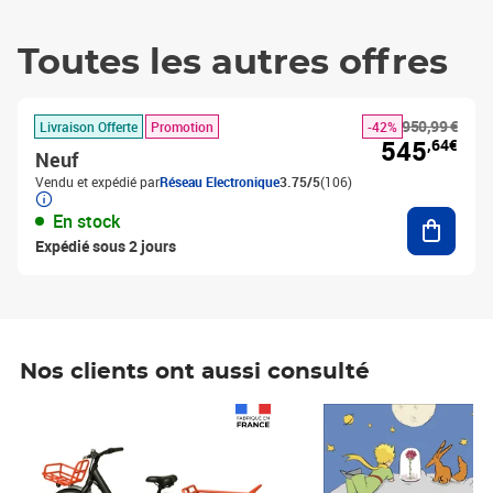
Toutes les autres offres
950,99 €
Livraison Offerte
Promotion
-42%
545
,64€
Neuf
Vendu et expédié par
Réseau Electronique
3.75/5
(106)
Ajouter
En stock
Expédié sous 2 jours
Nos clients ont aussi consulté
Prix 1 490,00€
Prix 7,50€