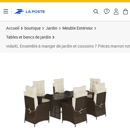
ontenu de la page
Accueil
boutique
Jardin
Meuble Extérieur
Tables et bancs de jardin
vidaXL Ensemble à manger de jardin et coussins 7 Pièces marron rot
Prix 543,99€
Prix b
Prix 5