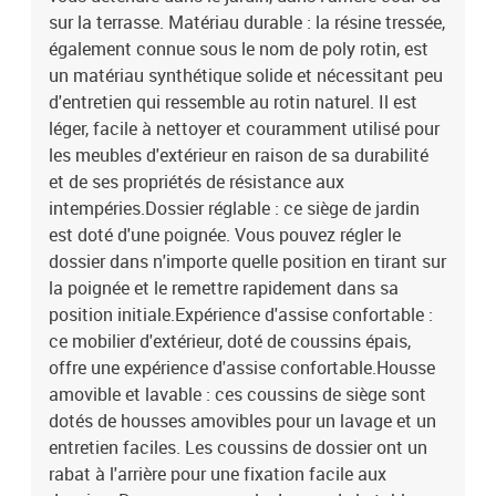
é)Dimensions du coussin de dossier : 66 x 48 x 11 cm (L x l x é)La
sur la terrasse. Matériau durable : la résine tressée,
livraison contient :1 x table de jardin6 x chaise de jardin
également connue sous le nom de poly rotin, est
inclinable6 x coussin de dossier6 x coussin de siège avec housse
un matériau synthétique solide et nécessitant peu
amovible et lavable
d'entretien qui ressemble au rotin naturel. Il est
léger, facile à nettoyer et couramment utilisé pour
les meubles d'extérieur en raison de sa durabilité
et de ses propriétés de résistance aux
intempéries.Dossier réglable : ce siège de jardin
est doté d'une poignée. Vous pouvez régler le
dossier dans n'importe quelle position en tirant sur
la poignée et le remettre rapidement dans sa
position initiale.Expérience d'assise confortable :
ce mobilier d'extérieur, doté de coussins épais,
offre une expérience d'assise confortable.Housse
amovible et lavable : ces coussins de siège sont
dotés de housses amovibles pour un lavage et un
entretien faciles. Les coussins de dossier ont un
rabat à l'arrière pour une fixation facile aux