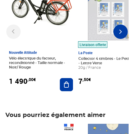
Livraison offerte
Nouvelle Attitude
La Poste
Vélo électrique du facteur,
Collector 4 timbres - Le Petit P
reconditionné - Taille normale -
- Lettre Verte
Noir/ Rouge
20g / France
1 490
7
,00€
,50€
Ajouter au panier
Vous pourriez également aimer
Prix 1 490,00€
Prix 7,50€