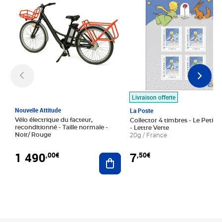
Livraison offerte
Nouvelle Attitude
La Poste
Vélo électrique du facteur,
Collector 4 timbres - Le Petit P
reconditionné - Taille normale -
- Lettre Verte
Noir/ Rouge
20g / France
1 490
7
,00€
,50€
Ajouter au panier