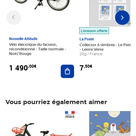
Livraison offerte
Nouvelle Attitude
La Poste
Vélo électrique du facteur,
Collector 4 timbres - Le Petit P
reconditionné - Taille normale -
- Lettre Verte
Noir/ Rouge
20g / France
1 490
7
,00€
,50€
Ajouter au panier
Vous pourriez également aimer
Prix 1 490,00€
Prix 7,50€