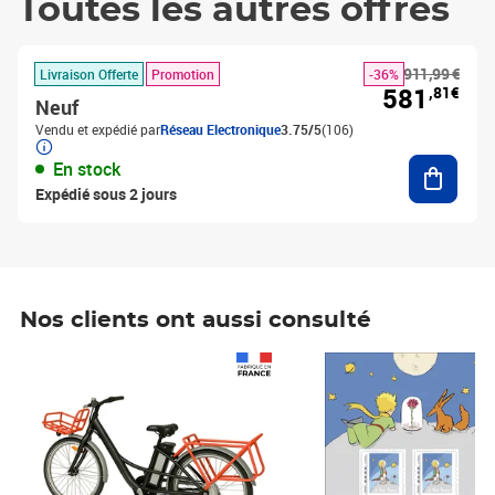
Toutes les autres offres
911,99 €
Livraison Offerte
Promotion
-36%
581
,81€
Neuf
Vendu et expédié par
Réseau Electronique
3.75/5
(106)
Ajouter
En stock
Expédié sous 2 jours
Nos clients ont aussi consulté
Prix 1 490,00€
Prix 7,50€