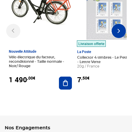
Livraison offerte
Nouvelle Attitude
La Poste
Vélo électrique du facteur,
Collector 4 timbres - Le Petit P
reconditionné - Taille normale -
- Lettre Verte
Noir/ Rouge
20g / France
1 490
7
,00€
,50€
Ajouter au panier
Nos Engagements