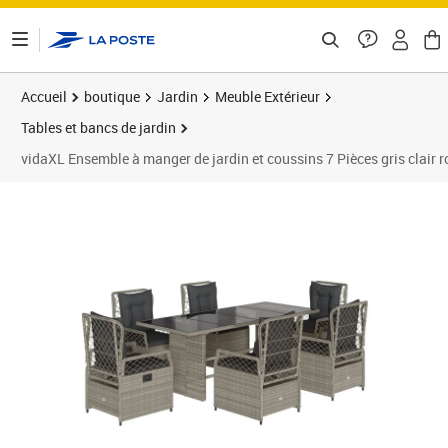
ontenu de la page
Accueil
boutique
Jardin
Meuble Extérieur
Tables et bancs de jardin
vidaXL Ensemble à manger de jardin et coussins 7 Pièces gris clair r
Prix 579,99€
Prix b
Prix 5