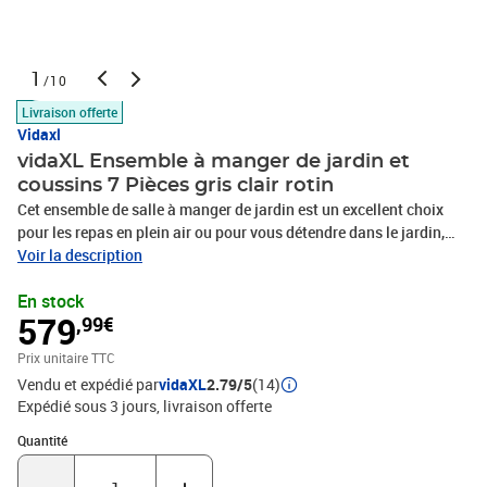
1
/10
Livraison offerte
Vidaxl
vidaXL Ensemble à manger de jardin et
coussins 7 Pièces gris clair rotin
Cet ensemble de salle à manger de jardin est un excellent choix
pour les repas en plein air ou pour vous détendre dans le jardin,
dans l'arrière-cour ou sur la terrasse. Matériau durable : la résine
Voir la description
tressée, également connue sous le nom de poly rotin, est un
En stock
matériau synthétique solide et nécessitant peu d'entretien qui
579
,99€
ressemble au rotin naturel. Il est léger, facile à nettoyer et
couramment utilisé pour les meubles d'extérieur en raison de sa
Prix unitaire TTC
durabilité et de ses propriétés de résistance aux
Vendu et expédié par
vidaXL
2.79/5
(14)
intempéries.Dossier réglable : ce siège de jardin est doté d'une
Expédié sous 3 jours
livraison offerte
poignée. Vous pouvez régler le dossier dans n'importe quelle
position en tirant sur la poignée et le remettre rapidement dans sa
Quantité : 1
Quantité
position initiale.Expérience d'assise confortable : ce mobilier
d'extérieur, doté de coussins épais, offre une expérience d'assise