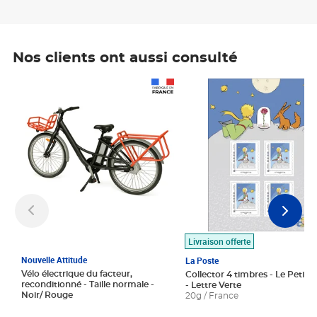
Nos clients ont aussi consulté
Prix 1 490,00€
Prix 7,50€
Livraison offerte
Nouvelle Attitude
La Poste
Vélo électrique du facteur,
Collector 4 timbres - Le Petit P
reconditionné - Taille normale -
- Lettre Verte
Noir/ Rouge
20g / France