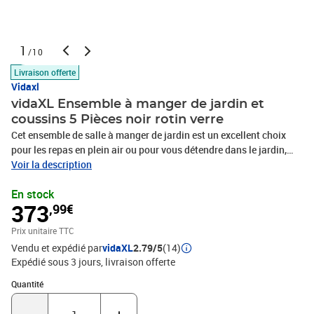
1
/10
Livraison offerte
Vidaxl
vidaXL Ensemble à manger de jardin et
coussins 5 Pièces noir rotin verre
Cet ensemble de salle à manger de jardin est un excellent choix
pour les repas en plein air ou pour vous détendre dans le jardin,
dans l'arrière-cour ou sur la terrasse. Matériau durable : la résine
Voir la description
tressée, également connue sous le nom de poly rotin, est un
En stock
matériau synthétique solide et nécessitant peu d'entretien qui
373
,99€
ressemble au rotin naturel. Il est léger, facile à nettoyer et
couramment utilisé pour les meubles d'extérieur en raison de sa
Prix unitaire TTC
durabilité et de ses propriétés de résistance aux
Vendu et expédié par
vidaXL
2.79/5
(14)
intempéries.Expérience d'assise confortable : cet ensemble de
Expédié sous 3 jours
livraison offerte
meubles d'extérieur, doté de coussins épais, offre une expérience
d'assise confortable.Housse amovible et lavable : ces coussins de
Quantité : 1
Quantité
siège sont dotés de housses amovibles pour un lavage et un
entretien faciles.Dessus en verre : le dessus de la table d'extérieur