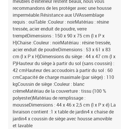
meubles d'extérieur restent beaux, nous vous
recommandons de les protéger avec une housse
imperméable.Résistance aux UVAssemblage
requis : ouiTable :Couleur : noirMatériau : résine
tressée, acier enduit de poudre, verre
trempéDimensions : 150 x 90 x 75 cm (l x P x
H)Chaise :Couleur : noirMatériau : résine tressée,
acier enduit de poudreDimensions : 53 x 61 x 83
cm (l x P x H)Dimensions du siège : 44 x 47 cm (l x
P)Hauteur du siège à partir du sol (sans coussin) :
42 cmHauteur des accoudoirs à partir du sol : 60
cmCapacité de charge maximale (par siège) : 110
kgCoussin de siège :Couleur : blanc
crèmeMatériau de la couverture : tissu (100 %
polyester)Matériau de remplissage :
mousseDimensions : 44 x 46 x 2,5 cm (l x P x é) La
livraison contient :1 x table de jardin4 x chaise de
jardin4 x coussin de siège avec housse amovible
et lavable