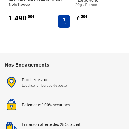
reconditionné - Taille normale -
- Lettre Verte
Noir/ Rouge
20g / France
1 490
7
,00€
,50€
Ajouter au panier
Nos Engagements
Proche de vous
Localiser un bureau de poste
Paiements 100% sécurisés
Livraison offerte dès 25€ d'achat