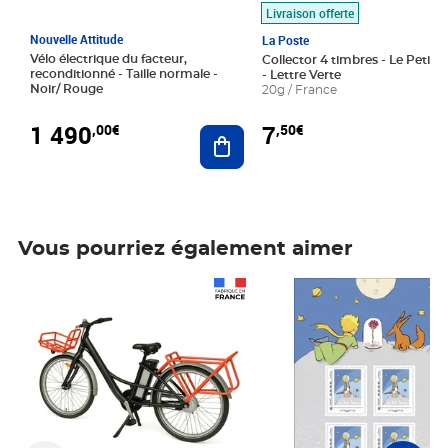
Livraison offerte
Nouvelle Attitude
La Poste
Vélo électrique du facteur,
Collector 4 timbres - Le Petit P
reconditionné - Taille normale -
- Lettre Verte
Noir/ Rouge
20g / France
1 490
7
,00€
,50€
Ajouter au panier
Vous pourriez également aimer
Prix 1 490,00€
Prix 7,50€