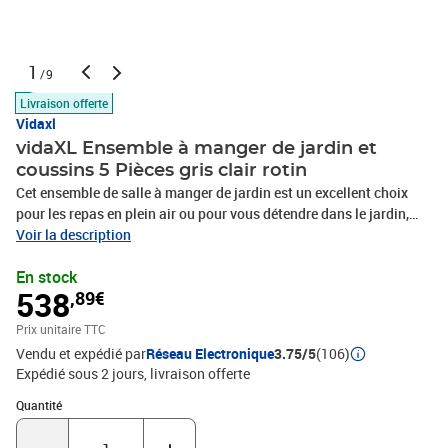
1
/9
Livraison offerte
Vidaxl
vidaXL Ensemble à manger de jardin et
coussins 5 Pièces gris clair rotin
Cet ensemble de salle à manger de jardin est un excellent choix
pour les repas en plein air ou pour vous détendre dans le jardin,
l'arrière-cour ou le patio. Matériau durable : la résine tressée,
Voir la description
également connue sous le nom de poly rotin, est un matériau
En stock
synthétique solide et nécessitant peu d'entretien qui ressemble au
538
,89€
rotin naturel. Il est léger, facile à nettoyer et couramment utilisé
pour les meubles d'extérieur en raison de sa durabilité et de ses
Prix unitaire TTC
propriétés de résistance aux intempéries.Expérience d'assise
Vendu et expédié par
Réseau Electronique
3.75/5
(106)
confortable : ce mobilier d'extérieur, doté de coussins épais, offre
Expédié sous 2 jours
livraison offerte
une expérience d'assise confortable.Housse amovible et lavable :
ces coussins de siège sont dotés de housses amovibles pour un
Quantité : 1
Quantité
lavage et un entretien faciles.Dessus en verre : le dessus de la
table d'extérieur est fabriqué en verre trempé solide et durable, ce