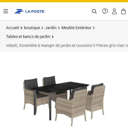
ontenu de la page
Accueil
boutique
Jardin
Meuble Extérieur
Tables et bancs de jardin
vidaXL Ensemble à manger de jardin et coussins 5 Pièces gris clair r
Prix 538,89€
Prix 5