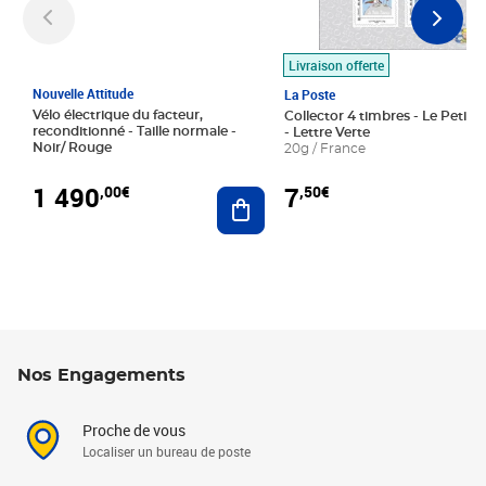
Livraison offerte
Nouvelle Attitude
La Poste
Vélo électrique du facteur,
Collector 4 timbres - Le Petit P
reconditionné - Taille normale -
- Lettre Verte
Noir/ Rouge
20g / France
1 490
7
,00€
,50€
Ajouter au panier
Nos Engagements
Proche de vous
Localiser un bureau de poste