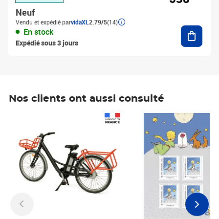
Neuf
Vendu et expédié par
vidaXL
2.79/5
(14)
Ajouter
En stock
Expédié sous 3 jours
Nos clients ont aussi consulté
Prix 1 490,00€
Prix 7,50€