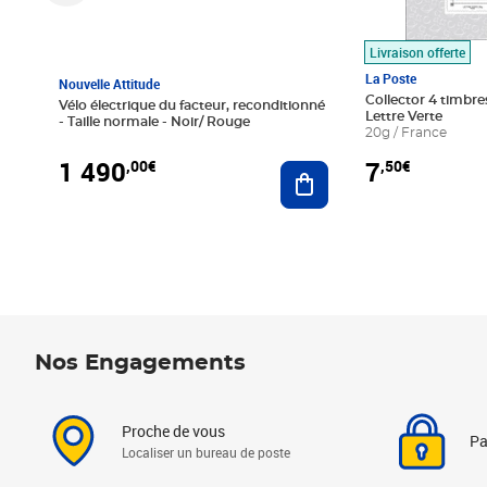
Livraison offerte
La Poste
Nouvelle Attitude
Collector 4 timbres
Vélo électrique du facteur, reconditionné
Lettre Verte
- Taille normale - Noir/ Rouge
20g / France
1 490
7
,00€
,50€
Ajouter au panier
Nos Engagements
Proche de vous
Pa
Localiser un bureau de poste