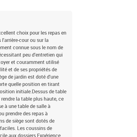
remplissage du coussin 
dossier : fibre de cotonD
é)Dimensions du coussin d
x banc de jardin inclinab
housse amovible et lava
cellent choix pour les repas en
l'arrière-cour ou sur la
alement connue sous le nom de
écessitant peu d'entretien qui
ettoyer et couramment utilisé
lité et de ses propriétés de
ège de jardin est doté d'une
te quelle position en tirant
osition initiale.Dessus de table
 rendre la table plus haute, ce
se à une table de salle à
 ou prendre des repas à
ins de siège sont dotés de
faciles. Les coussins de
acile aux dossiers.Expérience