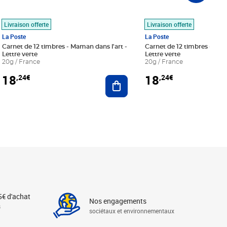
Livraison offerte
Livraison offerte
La Poste
La Poste
Carnet de 12 timbres - Maman dans l'art -
Carnet de 12 timbres - Le bl
Lettre verte
Lettre verte
20g / France
20g / France
18
18
,24€
,24€
r au panier
Ajouter au panier
5€ d'achat
Nos engagements
s
sociétaux et environnementaux