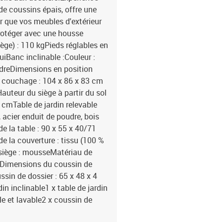
 de coussins épais, offre une
r que vos meubles d'extérieur
rotéger avec une housse
ge) : 110 kgPieds réglables en
iBanc inclinable :Couleur :
oudreDimensions en position
e couchage : 104 x 86 x 83 cm
Hauteur du siège à partir du sol
 cmTable de jardin relevable
, acier enduit de poudre, bois
e la table : 90 x 55 x 40/71
de la couverture : tissu (100 %
 siège : mousseMatériau de
onDimensions du coussin de
ssin de dossier : 65 x 48 x 4
din inclinable1 x table de jardin
e et lavable2 x coussin de