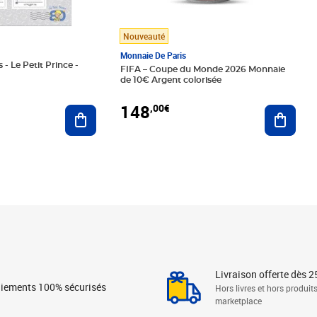
Nouveauté
Monnaie De Paris
 - Le Petit Prince -
FIFA – Coupe du Monde 2026 Monnaie
de 10€ Argent colorisée
148
,00€
Ajouter au panier
Ajoute
Livraison offerte dès 2
iements 100% sécurisés
Hors livres et hors produit
marketplace