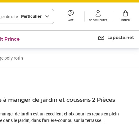
er de site :
Particulier
AIDE
SE CONNECTER
PANIER
Laposte.net
it Prince
e poly rotin
Prix barré 286,99 €
Prix 187,21€
 à manger de jardin et coussins 2 Pièces
manger de jardin est un excellent choix pour les repas en plein
 dans le jardin, dans l'arrière-cour ou sur la terrasse.
sine tressée, également connue sous le nom de poly rotin, est
solide et nécessitant peu d'entretien qui ressemble au rotin