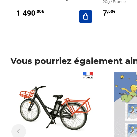
20g / France
1 490
7
,00€
,50€
Ajouter au panier
Vous pourriez également ai
Prix 1 490,00€
Prix 7,50€