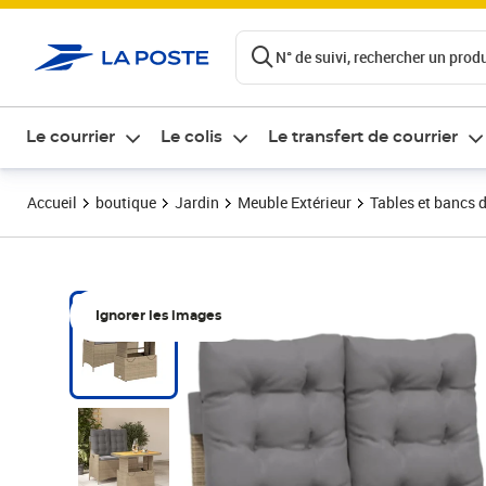
ontenu de la page
N° de suivi, rechercher un produi
Le courrier
Le colis
Le transfert de courrier
Accueil
boutique
Jardin
Meuble Extérieur
Tables et bancs d
Ignorer les images