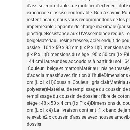
d'assise confortable : ce mobilier d'extérieur, doté
expérience d'assise confortable. Bon à savoir :Pou
restent beaux, nous vous recommandons de les p
imperméable.Capacité de charge maximale (par siè
plastiqueRésistance aux UVAssemblage requis : ou
beigeMatériau : résine tressée, acier enduit de p
assise : 104 x 59 x 93 cm (l x P x H)Dimensions d
(l x P x H)Dimensions du siège : 95 x 50 cm (l x P)
: 44 cmHauteur des accoudoirs à partir du sol : 64
:Couleur : beige et marronMatériau : résine tressée
d'acacia massif avec finition à l'huileDimensions d
cm (L x l x H)Coussin :Couleur : gris clairMatériau 
polyester)Matériau de remplissage du coussin de
remplissage du coussin de dossier : fibre de cot
siège : 48 x 50 x 4 cm (l x P x é)Dimensions du cou
cm (L x l x é) La livraison contient :1 x banc de jar
relevable2 x coussin d'assise avec housse amovibl
dossier