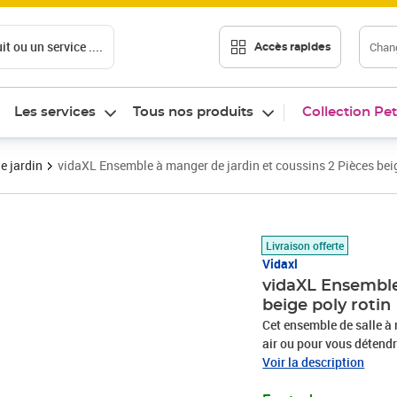
t ou un service ....
Chang
Accès rapides
Les services
Tous nos produits
Collection Pet
e jardin
vidaXL Ensemble à manger de jardin et coussins 2 Pièces beig
Prix 186,99€
Livraison offerte
Vidaxl
vidaXL Ensemble
beige poly rotin
Cet ensemble de salle à 
air ou pour vous détendre
Matériau durable : la ré
Voir la description
un matériau synthétique 