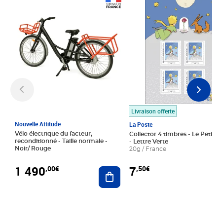
Prix 1 490,00€
Prix 7,50€
Livraison offerte
Nouvelle Attitude
La Poste
Vélo électrique du facteur,
Collector 4 timbres - Le Petit P
reconditionné - Taille normale -
- Lettre Verte
Noir/ Rouge
20g / France
1 490
7
,00€
,50€
Ajouter au panier