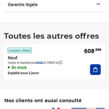
Garantie légale
Toutes les autres offres
608
,99€
Livraison Offerte
Neuf
Vendu et expédié par
vidaXL
2.79/5
(14)
Ajouter
En stock
Expédié sous 3 jours
Nos clients ont aussi consulté