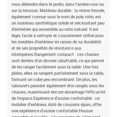
polyester) Matériau de remplissage : mousse Dimensions du
vous détendre dans le jardin, dans l'arrière-cour ou
coussin de chaise : 76 x 46 x 2 cm (L x l x é)Dimensions du coussin
sur la terrasse. Matériau durable : la résine tressée,
de tabouret : 40 x 40 x 2 cm (l x P x é) La livraison contient :1 x
également connue sous le nom de poly rotin, est
table de jardin 12 x chaise de jardin 4 x tabouret de jardin 4 x
un matériau synthétique solide et nécessitant peu
coussin de siège de tabouret avec housse amovible et lavable 12 x
d'entretien qui ressemble au rotin naturel. Il est
coussin de chaise à haut dossier avec housse amovible et lavable
léger, facile à nettoyer et couramment utilisé pour
les meubles d'extérieur en raison de sa durabilité
et de ses propriétés de résistance aux
intempéries.Rangement compact : ces chaises
sont dotées d'un dossier rabattable, ce qui permet
de les ranger facilement sous la table. Une fois
pliées, elles se rangent parfaitement sous la table,
formant un cube peu encombrant. De plus, les
tabourets peuvent également être rangés sous les
chaises, maximisant encore davantage l'efficacité
de l'espace.Expérience d'assise confortable : ce
mobilier d'extérieur, doté de coussins épais, offre
une expérience d'assise confortable.Housse