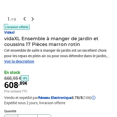
1
/10
Livraison offerte
Vidaxl
vidaXL Ensemble à manger de jardin et
coussins 17 Pièces marron rotin
Cet ensemble de salle à manger de jardin est un excellent choix
pour les repas en plein air ou pour vous détendre dans le jardin,
dans l'arrière-cour ou sur la terrasse. Matériau durable : la résine
Voir la description
tressée, également connue sous le nom de poly rotin, est un
En stock
matériau synthétique solide et nécessitant peu d'entretien qui
665,95 €
ressemble au rotin naturel. Il est léger, facile à nettoyer et
-8%
608
,89€
couramment utilisé pour les meubles d'extérieur en raison de sa
durabilité et de ses propriétés de résistance aux
Prix unitaire TTC
intempéries.Rangement compact : ces chaises sont dotées d'un
Vendu et expédié par
Réseau Electronique
3.75/5
(106)
dossier rabattable, ce qui permet de les ranger facilement sous la
Expédié sous 2 jours
livraison offerte
table. Une fois pliées, elles se rangent parfaitement sous la table,
Quantité : 1
formant un cube peu encombrant. De plus, les tabourets peuvent
Quantité
également être rangés sous les chaises, maximisant encore