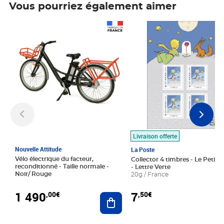
Vous pourriez également aimer
Prix 1 490,00€
Prix 7,50€
Livraison offerte
Nouvelle Attitude
La Poste
Vélo électrique du facteur,
Collector 4 timbres - Le Petit P
reconditionné - Taille normale -
- Lettre Verte
Noir/ Rouge
20g / France
1 490
7
,00€
,50€
Ajouter au panier