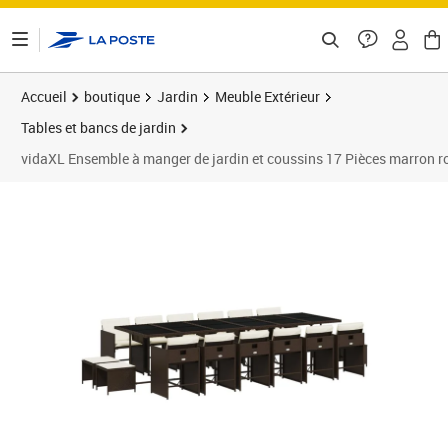
ontenu de la page
Accueil
boutique
Jardin
Meuble Extérieur
Tables et bancs de jardin
vidaXL Ensemble à manger de jardin et coussins 17 Pièces marron r
Prix barré 665,95 €
Prix 608,89€
Prix 6