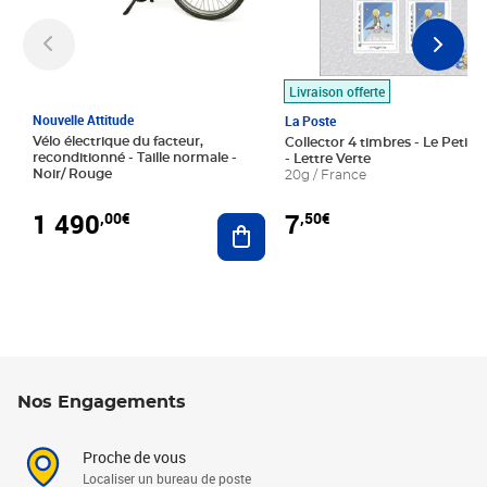
Livraison offerte
Nouvelle Attitude
La Poste
Vélo électrique du facteur,
Collector 4 timbres - Le Petit P
reconditionné - Taille normale -
- Lettre Verte
Noir/ Rouge
20g / France
1 490
7
,00€
,50€
Ajouter au panier
Nos Engagements
Proche de vous
Localiser un bureau de poste