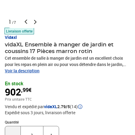
1
/7
Livraison offerte
Vidaxl
vidaXL Ensemble à manger de jardin et
coussins 17 Pièces marron rotin
Cet ensemble de salle à manger de jardin est un excellent choix
pour les repas en plein air ou pour vous détendre dans le jardin,
l'arrière-cour ou le patio. Matériau durable : la résine tressée,
Voir la description
également connue sous le nom de poly rotin, est un matériau
En stock
synthétique solide et nécessitant peu d'entretien qui ressemble au
902
,99€
rotin naturel. Il est léger, facile à nettoyer et couramment utilisé
pour les meubles d'extérieur en raison de sa durabilité et de ses
Prix unitaire TTC
propriétés de résistance aux intempéries.Rangement compact :
Vendu et expédié par
vidaXL
2.79/5
(14)
ces chaises sont dotées d'un dossier rabattable, ce qui permet de
Expédié sous 3 jours
livraison offerte
les ranger facilement sous la table. Une fois pliées, elles se
rangent parfaitement sous la table, formant un cube peu
Quantité : 1
Quantité
encombrant.Expérience d'assise confortable : ce mobilier
d'extérieur, doté de coussins épais, offre une expérience d'assise