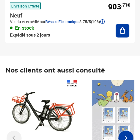
903
,71€
Livraison Offerte
Neuf
Vendu et expédié par
Réseau Electronique
3.75/5
(106)
Ajouter
En stock
Expédié sous 2 jours
Nos clients ont aussi consulté
Prix 1 490,00€
Prix 7,50€