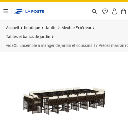
ontenu de la page
Accueil
boutique
Jardin
Meuble Extérieur
Tables et bancs de jardin
vidaXL Ensemble à manger de jardin et coussins 17 Pièces marron r
Prix 902,99€
Prix 9