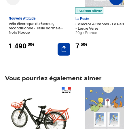
Livraison offerte
Nouvelle Attitude
La Poste
Vélo électrique du facteur,
Collector 4 timbres - Le Petit P
reconditionné - Taille normale -
- Lettre Verte
Noir/ Rouge
20g / France
1 490
7
,00€
,50€
Ajouter au panier
Vous pourriez également aimer
Prix 1 490,00€
Prix 7,50€