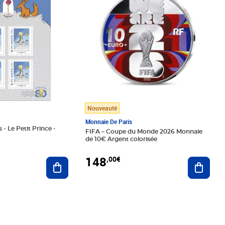
Nouveauté
Monnaie De Paris
 - Le Petit Prince -
FIFA – Coupe du Monde 2026 Monnaie
de 10€ Argent colorisée
148
,00€
Ajouter au panier
Ajoute