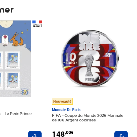
mer
Prix 148,00€
Nouveauté
Monnaie De Paris
 - Le Petit Prince -
FIFA – Coupe du Monde 2026 Monnaie
de 10€ Argent colorisée
148
,00€
Ajouter au panier
Ajoute