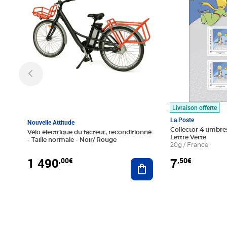
Livraison offerte
La Poste
Nouvelle Attitude
Collector 4 timbres
Vélo électrique du facteur, reconditionné
Lettre Verte
- Taille normale - Noir/ Rouge
20g / France
1 490
7
,00€
,50€
Ajouter au panier