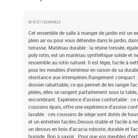
ID 8721102495823
Cet ensemble de salle à manger de jardin est un ex
plein air ou pour vous détendre dans le jardin, dans 
terrasse. Matériau durable : la résine tressée, ég
poly rotin, est un matériau synthétique solide et n
ressemble au rotin naturel. Il est léger, facile à n
pour les meubles d'extérieur en raison de sa durabi
résistance aux intempéries.Rangement compact : 
dossier rabattable, ce qui permet de les ranger fac
pliées, elles se rangent parfaitement sous la tabl
encombrant. Expérience d'assise confortable : ce m
coussins épais, offre une expérience d'assise con
lavable : ces coussins de siège sont dotés de ho
et un entretien faciles.Dessus stable et facile à net
un dessus en bois d'acacia robuste, durable et fac
humide. Bon à savoir : Pour que vos meubles d'ext