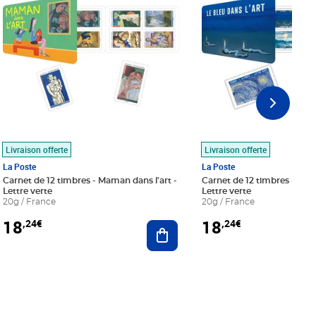
Livraison offerte
Livraison offerte
La Poste
La Poste
Carnet de 12 timbres - Maman dans l'art -
Carnet de 12 timbres - Le bl
Lettre verte
Lettre verte
20g / France
20g / France
18
18
,24€
,24€
r au panier
Ajouter au panier