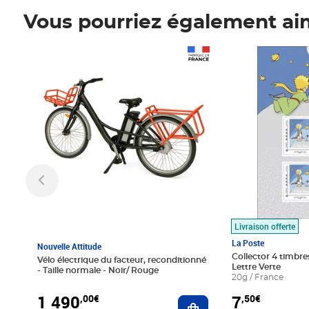
Vous pourriez également ai
Prix 1 490,00€
Prix 7,50€
Livraison offerte
La Poste
Nouvelle Attitude
Collector 4 timbres
Vélo électrique du facteur, reconditionné
Lettre Verte
- Taille normale - Noir/ Rouge
20g / France
1 490
7
,00€
,50€
Ajouter au panier