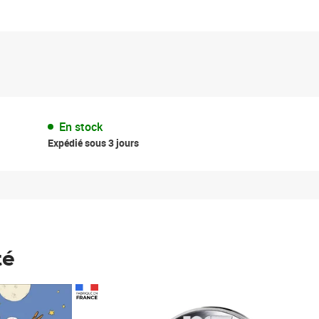
En stock
Expédié sous 3 jours
té
Prix 148,00€