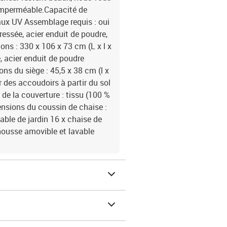
imperméable.Capacité de
aux UV Assemblage requis : oui
ressée, acier enduit de poudre,
ons : 330 x 106 x 73 cm (L x l x
e, acier enduit de poudre
ns du siège : 45,5 x 38 cm (l x
r des accoudoirs à partir du sol
de la couverture : tissu (100 %
nsions du coussin de chaise :
table de jardin 16 x chaise de
housse amovible et lavable