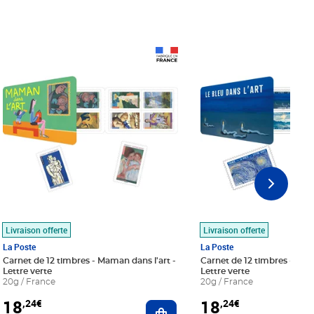
Prix 18,24€
Prix 18,24€
Livraison offerte
Livraison offerte
La Poste
La Poste
Carnet de 12 timbres - Maman dans l'art -
Carnet de 12 timbres - Le bl
Lettre verte
Lettre verte
20g / France
20g / France
18
18
,24€
,24€
r au panier
Ajouter au panier