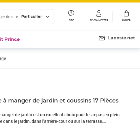
er de site :
Particulier
AIDE
SE CONNECTER
PANIER
Laposte.net
it Prince
ige
Prix 1 498,99€
 à manger de jardin et coussins 17 Pièces
manger de jardin est un excellent choix pour les repas en plein
 dans le jardin, dans l'arrière-cour ou sur la terrasse.
sine tressée, également connue sous le nom de poly rotin, est
solide et nécessitant peu d'entretien qui ressemble au rotin