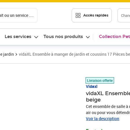
t ou un service ....
Chang
Accès rapides
Les services
Tous nos produits
Collection Pet
e jardin
vidaXL Ensemble à manger de jardin et coussins 17 Pièces be
Prix 1 498,89€
Livraison offerte
Vidaxl
vidaXL Ensemble
beige
Cet ensemble de salle à 
air ou pour vous détendre
Matériau durable : la ré
Voir la description
un matériau synthétique 