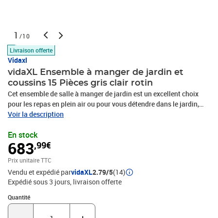
1
/10
Livraison offerte
Vidaxl
vidaXL Ensemble à manger de jardin et
coussins 15 Pièces gris clair rotin
Cet ensemble de salle à manger de jardin est un excellent choix
pour les repas en plein air ou pour vous détendre dans le jardin,
dans l'arrière-cour ou sur la terrasse. Matériau durable : la résine
Voir la description
tressée, également connue sous le nom de poly rotin, est un
En stock
matériau synthétique solide et nécessitant peu d'entretien qui
683
,99€
ressemble au rotin naturel. Il est léger, facile à nettoyer et
couramment utilisé pour les meubles d'extérieur en raison de sa
Prix unitaire TTC
durabilité et de ses propriétés de résistance aux
Vendu et expédié par
vidaXL
2.79/5
(14)
intempéries.Rangement compact : ces chaises sont dotées d'un
Expédié sous 3 jours
livraison offerte
dossier rabattable, ce qui permet de les ranger facilement sous la
table. Une fois pliées, elles se rangent parfaitement sous la table,
Quantité : 1
Quantité
formant un cube peu encombrant. De plus, les tabourets peuvent
également être rangés sous les chaises, maximisant encore