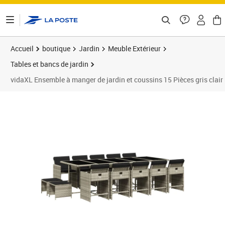
ontenu de la page
Accueil
boutique
Jardin
Meuble Extérieur
Tables et bancs de jardin
vidaXL Ensemble à manger de jardin et coussins 15 Pièces gris clair 
Prix 683,99€
Prix b
Prix 6