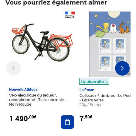
Vous pourriez également aimer
Prix 1 490,00€
Prix 7,50€
Livraison offerte
Nouvelle Attitude
La Poste
Vélo électrique du facteur,
Collector 4 timbres - Le Petit P
reconditionné - Taille normale -
- Lettre Verte
Noir/ Rouge
20g / France
1 490
7
,00€
,50€
Ajouter au panier