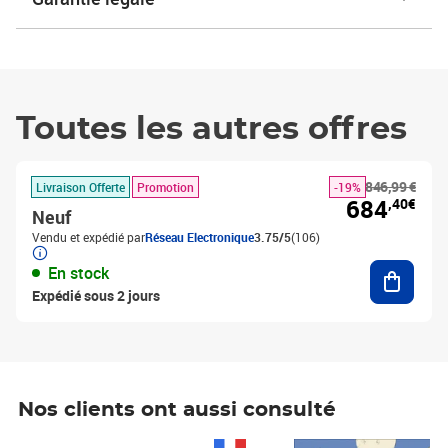
Toutes les autres offres
846,99 €
Livraison Offerte
Promotion
-19%
684
,40€
Neuf
Vendu et expédié par
Réseau Electronique
3.75/5
(106)
Ajouter
En stock
Expédié sous 2 jours
Nos clients ont aussi consulté