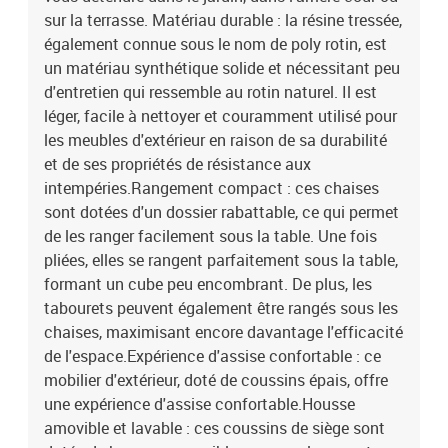
polyester) Matériau de remplissage : mousse Dimensions du
sur la terrasse. Matériau durable : la résine tressée,
coussin de chaise : 76 x 46 x 2 cm (L x l x é)Dimensions du coussin
également connue sous le nom de poly rotin, est
de tabouret : 40 x 40 x 2 cm (l x P x é) La livraison contient :1 x
un matériau synthétique solide et nécessitant peu
table de jardin 10 x chaise de jardin 4 x tabouret de jardin 4 x
d'entretien qui ressemble au rotin naturel. Il est
coussin de siège de tabouret avec housse amovible et lavable 10 x
léger, facile à nettoyer et couramment utilisé pour
coussin de chaise à haut dossier avec housse amovible et lavable
les meubles d'extérieur en raison de sa durabilité
et de ses propriétés de résistance aux
intempéries.Rangement compact : ces chaises
sont dotées d'un dossier rabattable, ce qui permet
de les ranger facilement sous la table. Une fois
pliées, elles se rangent parfaitement sous la table,
formant un cube peu encombrant. De plus, les
tabourets peuvent également être rangés sous les
chaises, maximisant encore davantage l'efficacité
de l'espace.Expérience d'assise confortable : ce
mobilier d'extérieur, doté de coussins épais, offre
une expérience d'assise confortable.Housse
amovible et lavable : ces coussins de siège sont