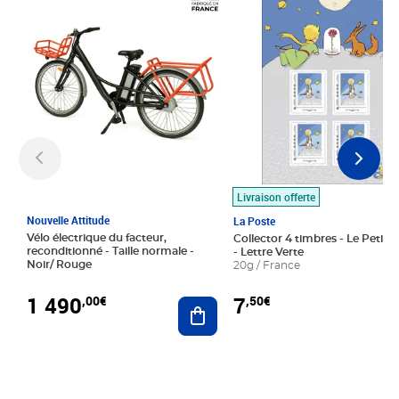
Prix 1 490,00€
Prix 7,50€
Livraison offerte
Nouvelle Attitude
La Poste
Vélo électrique du facteur,
Collector 4 timbres - Le Petit P
reconditionné - Taille normale -
- Lettre Verte
Noir/ Rouge
20g / France
1 490
7
,00€
,50€
Ajouter au panier